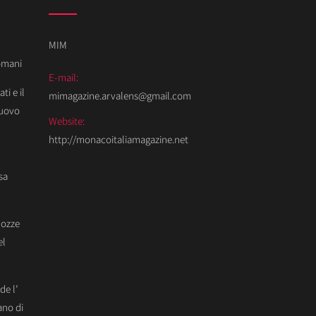
MIM
Domani
E-mail:
ti e il
mimagazine.arvalens@gmail.com
Nuovo
Website:
http://monacoitaliamagazine.net
sa
Nozze
el
de l’
ano di