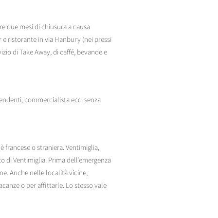
tre due mesi di chiusura a causa
r e ristorante in via Hanbury (nei pressi
rvizio di Take Away, di caffé, bevande e
pendenti, commercialista ecc. senza
 è francese o straniera. Ventimiglia,
to di Ventimiglia. Prima dell’emergenza
ne. Anche nelle località vicine,
acanze o per affittarle. Lo stesso vale