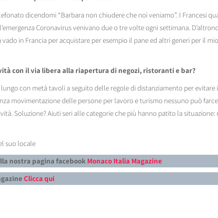
 telefonato dicendomi “Barbara non chiudere che noi veniamo”. I Francesi qu
ll’emergenza Coronavirus venivano due o tre volte ogni settimana. D’altronde
a vado in Francia per acquistare per esempio il pane ed altri generi per il mi
tà con il via libera alla riapertura di negozi, ristoranti e bar?
go con metà tavoli a seguito delle regole di distanziamento per evitare il 
za movimentazione delle persone per lavoro e turismo nessuno può farcela.
ività. Soluzione? Aiuti seri alle categorie che più hanno patito la situazione: r
el suo locale
alla nostra pagina facebook
Monaco Italia Magazine
Magazine
Clicca qui