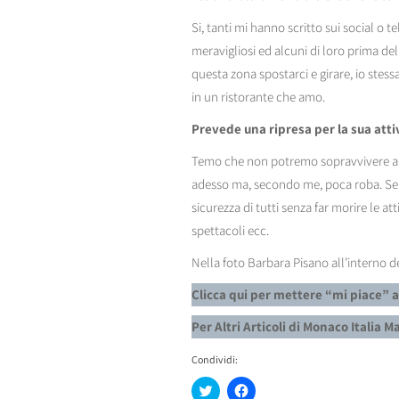
Si, tanti mi hanno scritto sui social o
meravigliosi ed alcuni di loro prima de
questa zona spostarci e girare, io stess
in un ristorante che amo.
Prevede una ripresa per la sua attivi
Temo che non potremo sopravvivere a lun
adesso ma, secondo me, poca roba. Sen
sicurezza di tutti senza far morire le att
spettacoli ecc.
Nella foto Barbara Pisano all’interno d
Clicca qui per mettere “mi piace” 
Per Altri Articoli di Monaco Italia 
Condividi:
Fai
Fai