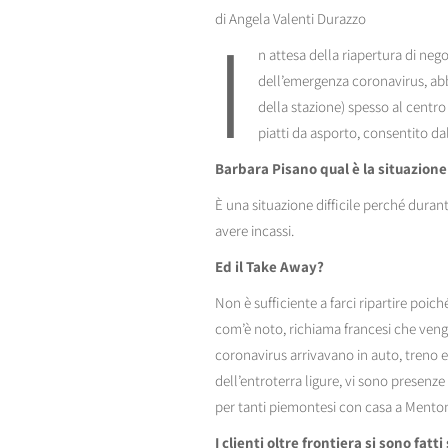
I
di Angela Valenti Durazzo
n attesa della riapertura di neg
dell’emergenza coronavirus, ab
della stazione) spesso al centro 
piatti da asporto, consentito dal
Barbara Pisano qual è la situazion
È una situazione difficile perché duran
avere incassi.
Ed il Take Away?
Non è sufficiente a farci ripartire poich
com’è noto, richiama francesi che vengo
coronavirus arrivavano in auto, treno e 
dell’entroterra ligure, vi sono presenze 
per tanti piemontesi con casa a Mentone
I clienti oltre frontiera si sono fatt