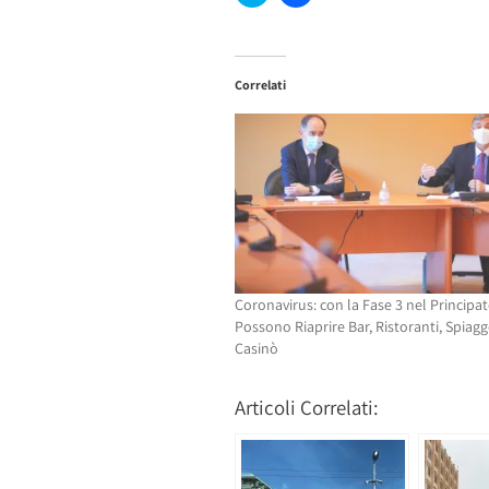
clic
clic
qui
per
per
condividere
condividere
su
su
Facebook
Twitter
(Si
Correlati
(Si
apre
apre
in
in
una
una
nuova
nuova
finestra)
finestra)
Coronavirus: con la Fase 3 nel Principa
Possono Riaprire Bar, Ristoranti, Spiagg
Casinò
Articoli Correlati: