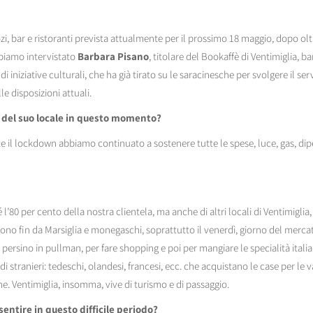
ozi, bar e ristoranti prevista attualmente per il prossimo 18 maggio, dopo ol
biamo intervistato
Barbara Pisano
, titolare del
Bookaffè di Ventimiglia, ba
di iniziative culturali, che ha già tirato su le saracinesche per svolgere il se
le disposizioni attuali.
e del suo locale in questo momento?
te il lockdown abbiamo continuato a sostenere tutte le spese, luce, gas, di
é l’80 per cento della nostra clientela, ma anche di altri locali di Ventimiglia,
no fin da Marsiglia e monegaschi, soprattutto il venerdì, giorno del merca
persino in pullman, per fare shopping e poi per mangiare le specialità italia
di stranieri: tedeschi, olandesi, francesi, ecc. che acquistano le case per le v
. Ventimiglia, insomma, vive di turismo e di passaggio.
i sentire in questo difficile periodo?