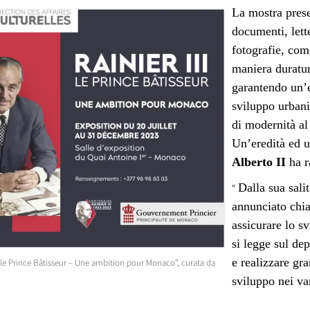
La mostra prese
documenti, lett
fotografie, com
maniera duratur
garantendo un’e
sviluppo urbanis
di modernità al
Un’eredità ed 
Alberto II
ha r
Dalla sua sali
“
annunciato chi
assicurare lo 
si legge sul dep
e realizzare gr
I, le Prince Bâtisseur – Une ambition pour Monaco”, curata da
sviluppo n
ei va