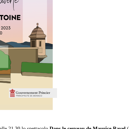
alle 21,30 lo spettacolo
Dans le cerveau de Maurice Ravel
(