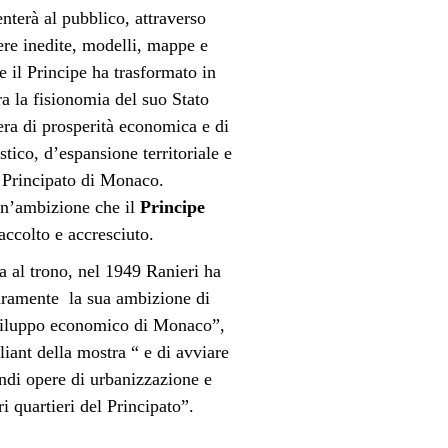
nterà al pubblico, attraverso
ere inedite, modelli, mappe e
e il Principe ha trasformato in
a la fisionomia del suo Stato
ra di prosperità economica e di
tico, d’espansione territoriale e
 Principato di Monaco.
un’ambizione che il
Principe
accolto e accresciuto.
ta al trono, nel 1949 Ranieri ha
aramente la sua ambizione di
sviluppo economico di Monaco”,
liant della mostra “ e di
avviare
andi opere di urbanizzazione e
ri quartieri del Principato”.