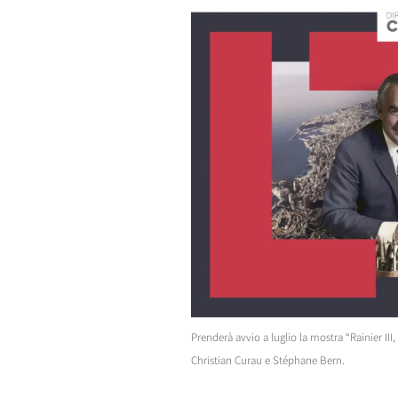
Prenderà avvio a luglio la mostra “Rainier II
Christian Curau e Stéphane Bern.