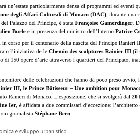
rà un’estate particolarmente densa di programmi ed eventi qu
ione degli Affari Culturali di Monaco (DAC)
, durante una
c
 del Palazzo del Principe, è stata
Françoise Gamerdinger
, D
ulien Burle
e in presenza del ministro dell’Interno
Patrice Ce
 corso per il centenario della nascita del Principe Ranieri II
ato l’iniziativa de le
Chemin des sculptures Rainier III
(il
rio di 150 opere d’arte attraverso i quartieri del Principato, in
ntenitore delle celebrazioni che hanno da poco preso avvio, l
inier III, le Prince Bâtisseur – Une ambition pour Monac
nito Ranieri di Monaco. L’esposizione, che si svolgerà dal
20 
ine Ier
, è affidata a due commissari d’eccezione: l’architetto
noto giornalista
Stéphane Bern
.
nomica e sviluppo urbanistico