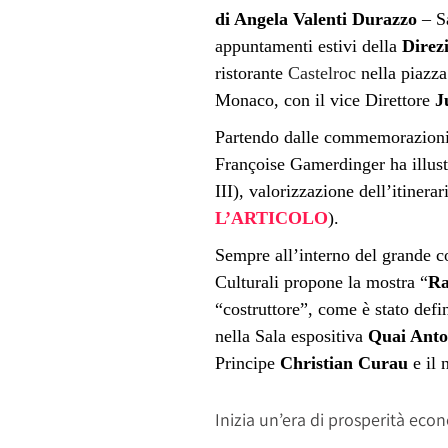
di Angela Valenti Durazzo
– Sa
appuntamenti estivi della
Direz
ristorante
Castelroc
nella piazza
Monaco, con il vice Direttore
J
Partendo dalle commemorazioni in
Françoise Gamerdinger ha illustr
III), valorizzazione dell’itinera
L’ARTICOLO
).
Sempre all’interno del grande co
Culturali propone la mostra “
Ra
“costruttore”, come è stato defi
nella Sala espositiva
Quai Anto
Principe
Christian Curau
e il 
Inizia un’era di prosperità eco