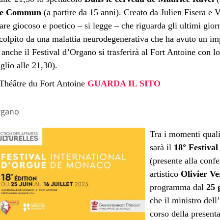
ace Commun
(
a partire da 15 anni). C
reato da Julien Fisera e 
are giocoso e poetico – si legge – che riguarda gli ultimi gior
 colpito da una malattia neurodegenerativa che ha avuto un imp
 anche il Festival d’Organo si trasferirà al Fort Antoine con l
glio alle 21,30).
Théâtre du Fort Antoine
GUARDA IL SITO
Organo
Tra i momenti qualif
sarà il
18° Festiva
(presente alla confe
artistico
Olivier Ve
programma dal
25 
che il ministro dell
corso della presenta