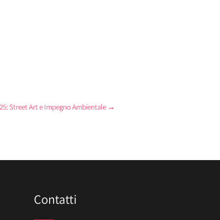
5: Street Art e Impegno Ambientale
→
Contatti