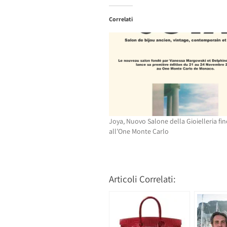
su
Facebook
Twitter
(Si
Correlati
(Si
apre
apre
in
in
una
una
nuova
nuova
finestra)
finestra)
Joya, Nuovo Salone della Gioielleria fin
all’One Monte Carlo
Articoli Correlati: