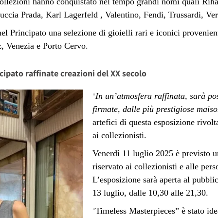
collezioni hanno conquistato nel tempo grandi nomi quali Rih
cia Prada, Karl Lagerfeld , Valentino, Fendi, Trussardi, Vers
nel Principato una selezione di gioielli rari e iconici provenie
, Venezia e Porto Cervo.
cipato raffinate creazioni del XX secolo
In un’atmosfera raffinata, sarà po
“
firmate, dalle più prestigiose mais
artefici di questa esposizione rivolt
ai collezionisti.
Venerdì 11 luglio 2025 è previsto un
riservato ai collezionisti e alle per
L’esposizione sarà aperta al pubbl
13 luglio, dalle 10,30 alle 21,30.
Timeless Masterpieces” è stato ide
“