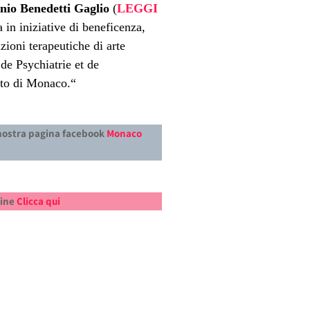
nio Benedetti Gaglio
(
LEGGI
 in iniziative di beneficenza,
zioni terapeutiche di arte
de Psychiatrie et de
ato di Monaco.“
 nostra pagina facebook
Monaco
zine
Clicca qui