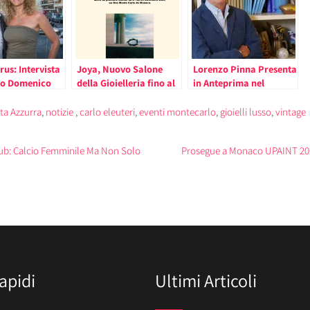
us: Intervista
Joya, Nuovo Salone
Lorenzo Pinna Presenta
to Domenico
della Gioielleria fino al
in Anteprima nel
lla Maison di
24 all’One Monte Carlo
Principato “Quattro
lleria di
Ipotesi sull’Origine del
ta Azzurra
,
notizie
,
carlo eleuteri
,
eventi montecarlo
,
gioielli lusso
,
vintage
“Dobbiamo
Linguaggio”, con
 a prendere il
prefazione di Alberto
ub: Calcio Femminile Ma Non Solo
Prosegue a Monaco UPAINT 202
empo”
Angela
apidi
Ultimi Articoli