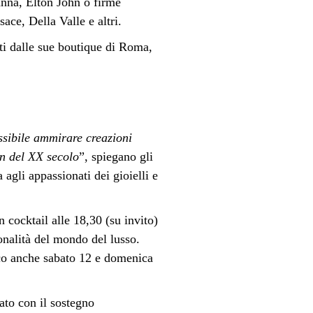
anna, Elton John o firme
ace, Della Valle e altri.
nti dalle sue boutique di Roma,
ssibile ammirare creazioni
on del XX secolo
”, spiegano gli
a agli appassionati dei gioielli e
 cocktail alle 18,30 (su invito)
sonalità del mondo del lusso.
ico anche sabato 12 e domenica
ato con il sostegno