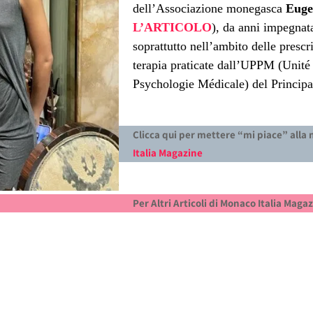
dell’Associazione monegasca
Euge
L’ARTICOLO
), da anni impegnata
soprattutto nell’ambito delle prescri
terapia praticate dall’UPPM (Unité 
Psychologie Médicale) del Princip
Clicca qui per mettere “mi piace” alla
Italia Magazine
Per Altri Articoli di Monaco Italia Maga