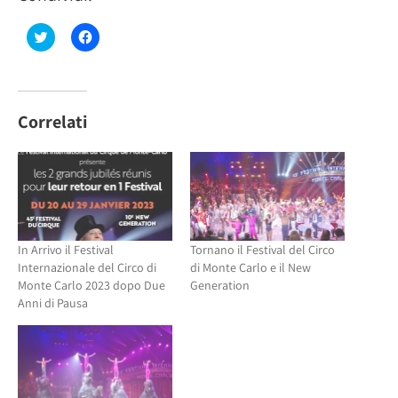
Fai
Fai
clic
clic
qui
per
per
condividere
condividere
su
su
Facebook
Twitter
(Si
(Si
apre
Correlati
apre
in
in
una
una
nuova
nuova
finestra)
finestra)
In Arrivo il Festival
Tornano il Festival del Circo
Internazionale del Circo di
di Monte Carlo e il New
Monte Carlo 2023 dopo Due
Generation
Anni di Pausa