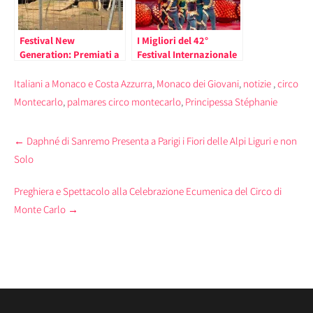
Festival New
I Migliori del 42°
Generation: Premiati a
Festival Internazionale
Monte Carlo i Giovani
del Circo di Monte Carlo
Talenti del Circo
Italiani a Monaco e Costa Azzurra
,
Monaco dei Giovani
,
notizie
,
circo
Montecarlo
,
palmares circo montecarlo
,
Principessa Stéphanie
Post
←
Daphné di Sanremo Presenta a Parigi i Fiori delle Alpi Liguri e non
navigation
Solo
Preghiera e Spettacolo alla Celebrazione Ecumenica del Circo di
Monte Carlo
→