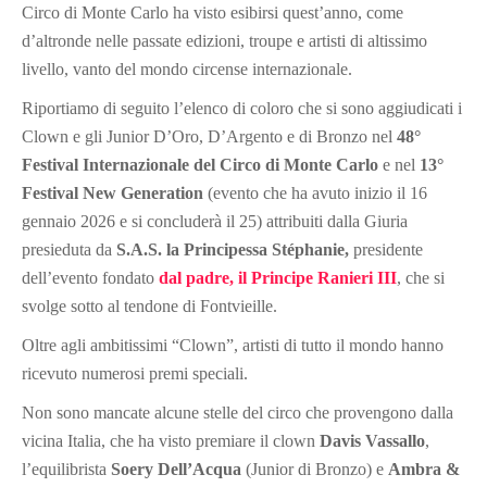
Circo di Monte Carlo ha visto esibirsi quest’anno, come
d’altronde nelle passate edizioni, troupe e artisti di altissimo
livello, vanto del mondo circense internazionale.
Riportiamo di seguito l’elenco di coloro che si sono aggiudicati i
Clown e gli Junior D’Oro, D’Argento e di Bronzo nel
48°
Festival Internazionale del Circo di Monte Carlo
e nel
13°
Festival New Generation
(evento che ha avuto inizio il 16
gennaio 2026 e si concluderà il 25) attribuiti dalla Giuria
presieduta da
S.A.S. la Principessa Stéphanie,
presidente
dell’evento fondato
dal padre, il Principe Ranieri III
, che si
svolge sotto al tendone di Fontvieille.
Oltre agli ambitissimi “Clown”, artisti di tutto il mondo hanno
ricevuto numerosi premi speciali.
Non sono mancate
alcune stelle del circo che provengono dalla
vicina Italia, che ha visto premiare il clown
Davis Vassallo
,
l’equilibrista
Soery Dell’Acqua
(Junior di Bronzo) e
Ambra &