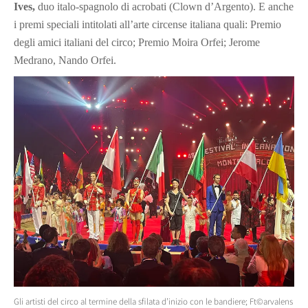
Ives,
duo italo-spagnolo di acrobati (Clown d’Argento). E anche
i premi speciali intitolati all’arte circense italiana quali: Premio
degli amici italiani del circo; Premio Moira Orfei; Jerome
Medrano, Nando Orfei.
Gli artisti del circo al termine della sfilata d’inizio con le bandiere; Ft©arvalens