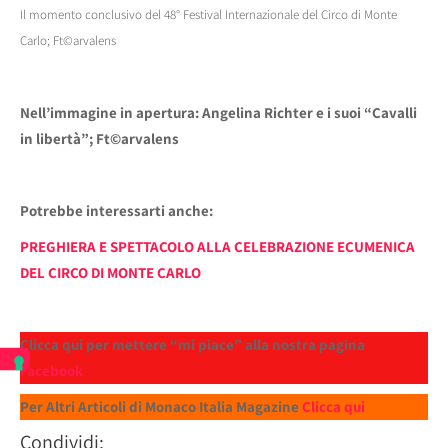
Il momento conclusivo del 48° Festival Internazionale del Circo di Monte
Carlo; Ft©arvalens
Nell’immagine in apertura: Angelina Richter e i suoi “Cavalli
in libertà”; Ft©arvalens
Potrebbe interessarti anche:
PREGHIERA E SPETTACOLO ALLA CELEBRAZIONE ECUMENICA
DEL CIRCO DI MONTE CARLO
Clicca qui per mettere “mi piace” alla nostra pagina
Facebook
Per Altri Articoli di Monaco Italia Magazine
Clicca qui
Condividi: