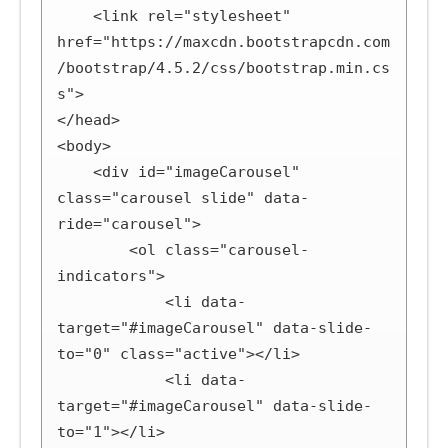
    <link rel="stylesheet" 
href="https://maxcdn.bootstrapcdn.com
/bootstrap/4.5.2/css/bootstrap.min.cs
s">

</head>

<body>

    <div id="imageCarousel" 
class="carousel slide" data-
ride="carousel">

        <ol class="carousel-
indicators">

            <li data-
target="#imageCarousel" data-slide-
to="0" class="active"></li>

            <li data-
target="#imageCarousel" data-slide-
to="1"></li>
