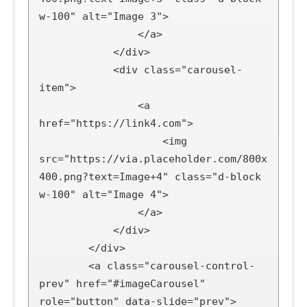
w-100" alt="Image 3">

                </a>

            </div>

            <div class="carousel-
item">

                <a 
href="https://link4.com">

                    <img 
src="https://via.placeholder.com/800x
400.png?text=Image+4" class="d-block 
w-100" alt="Image 4">

                </a>

            </div>

        </div>

        <a class="carousel-control-
prev" href="#imageCarousel" 
role="button" data-slide="prev">
