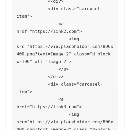
            </div>

            <div class="carousel-
item">

                <a 
href="https://link2.com">

                    <img 
src="https://via.placeholder.com/800x
400.png?text=Image+2" class="d-block 
w-100" alt="Image 2">

                </a>

            </div>

            <div class="carousel-
item">

                <a 
href="https://link3.com">

                    <img 
src="https://via.placeholder.com/800x
400.png?text=Image+3" class="d-block 