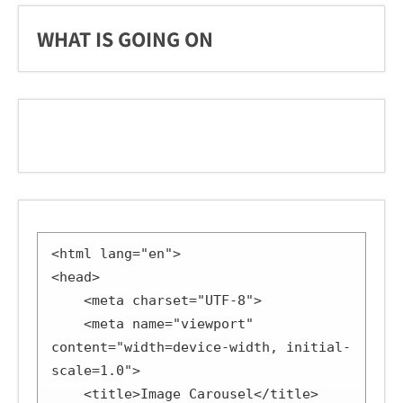
WHAT IS GOING ON
<html lang="en">

<head>

    <meta charset="UTF-8">

    <meta name="viewport" 
content="width=device-width, initial-
scale=1.0">

    <title>Image Carousel</title>
