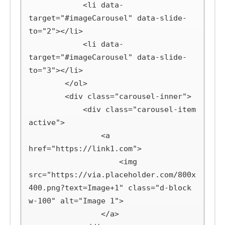
            <li data-
target="#imageCarousel" data-slide-
to="2"></li>

            <li data-
target="#imageCarousel" data-slide-
to="3"></li>

        </ol>

        <div class="carousel-inner">

            <div class="carousel-item 
active">

                <a 
href="https://link1.com">

                    <img 
src="https://via.placeholder.com/800x
400.png?text=Image+1" class="d-block 
w-100" alt="Image 1">

                </a>
