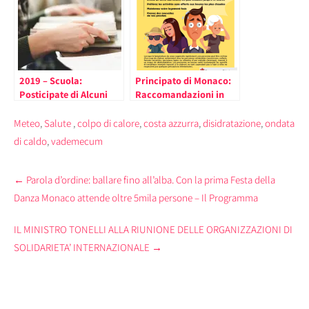
2019 – Scuola:
Principato di Monaco:
Posticipate di Alcuni
Raccomandazioni in
Giorni a Monaco le
Occasione dell’Ondata
Prove del Diploma del
di Calore Estivo
Meteo
,
Salute
,
colpo di calore
,
costa azzurra
,
disidratazione
,
ondata
Brevet per il Calore
di caldo
,
vademecum
Annunciato (il
Comunicato)
Post
←
Parola d’ordine: ballare fino all’alba. Con la prima Festa della
navigation
Danza Monaco attende oltre 5mila persone – Il Programma
IL MINISTRO TONELLI ALLA RIUNIONE DELLE ORGANIZZAZIONI DI
SOLIDARIETA’ INTERNAZIONALE
→