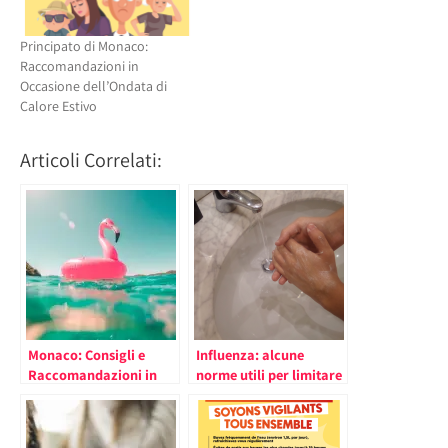
Principato di Monaco:
Raccomandazioni in
Occasione dell’Ondata di
Calore Estivo
Articoli Correlati:
Monaco: Consigli e
Influenza: alcune
Raccomandazioni in
norme utili per limitare
Caso di Forte Calore (il
la diffusione
comunicato)