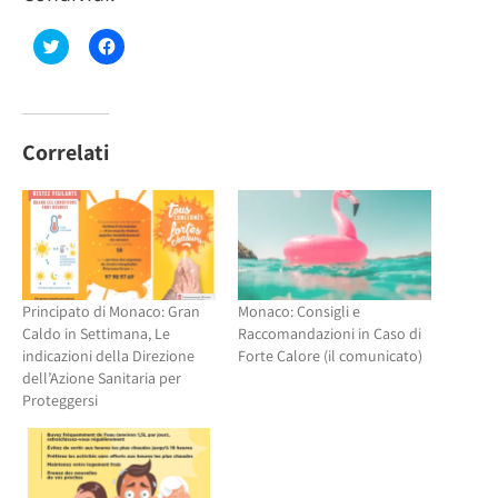
Fai
Fai
clic
clic
qui
per
per
condividere
condividere
su
su
Facebook
Twitter
(Si
(Si
apre
Correlati
apre
in
in
una
una
nuova
nuova
finestra)
finestra)
Principato di Monaco: Gran
Monaco: Consigli e
Caldo in Settimana, Le
Raccomandazioni in Caso di
indicazioni della Direzione
Forte Calore (il comunicato)
dell’Azione Sanitaria per
Proteggersi