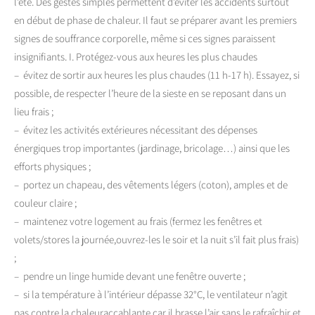
l’été. Des gestes simples permettent d’éviter les accidents surtout
en début de phase de chaleur. Il faut se préparer avant les premiers
signes de souffrance corporelle, même si ces signes paraissent
insignifiants. I. Protégez-vous aux heures les plus chaudes
– évitez de sortir aux heures les plus chaudes (11 h-17 h). Essayez, si
possible, de respecter l’heure de la sieste en se reposant dans un
lieu frais ;
– évitez les activités extérieures nécessitant des dépenses
énergiques trop importantes (jardinage, bricolage…) ainsi que les
efforts physiques ;
– portez un chapeau, des vêtements légers (coton), amples et de
couleur claire ;
– maintenez votre logement au frais (fermez les fenêtres et
volets/stores la journée,ouvrez-les le soir et la nuit s’il fait plus frais)
;
– pendre un linge humide devant une fenêtre ouverte ;
– si la température à l’intérieur dépasse 32°C, le ventilateur n’agit
pas contre la chaleuraccablante car il brasse l’air sans le rafraîchir et