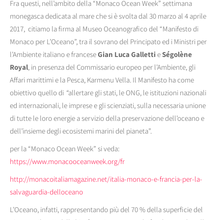
Fra questi, nell’ambito della “Monaco Ocean Week” settimana
monegasca dedicata al mare che si è svolta dal 30 marzo al 4 aprile
2017, citiamo la firma al Museo Oceanografico del “Manifesto di
Monaco per L’Oceano”, tra il sovrano del Principato ed i Ministri per
l’Ambiente italiano e francese
Gian Luca Galletti
e
Ségolène
Royal
, in presenza del Commissario europeo
per l’Ambiente, gli
Affari marittimi e la Pesca,
K
armenu Vella
.
Il Manifesto ha come
obiettivo quello di
“
allertare gli stati, le ONG, le istituzioni nazionali
ed internazionali, le imprese e gli scienziati, sulla necessaria unione
di tutte le loro energie a servizio della preservazione dell’oceano e
dell’insieme degli ecosistemi marini del pianeta”.
per la “Monaco Ocean Week” si veda:
https://www.monacooceanweek.org/fr
http://monacoitaliamagazine.net/italia-monaco-e-francia-per-la-
salvaguardia-delloceano
L’Oceano, infatti, rappresentando più del 70 % della superficie del