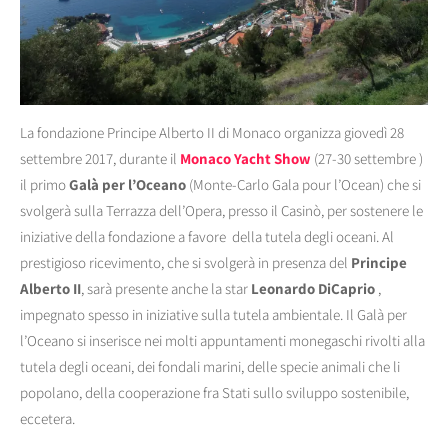
La fondazione Principe Alberto II di Monaco organizza giovedì 28
settembre 2017, durante il
Monaco Yacht Show
(27-30 settembre )
il primo
Galà per l’Oceano
(Monte-Carlo Gala pour l’Ocean) che si
svolgerà sulla Terrazza dell’Opera, presso il Casinò, per sostenere le
iniziative della fondazione a favore della tutela degli oceani.
Al
prestigioso ricevimento, che si svolgerà in presenza del
Principe
Alberto II
, sarà presente anche la star
Leonardo DiCaprio
,
impegnato spesso in iniziative sulla tutela ambientale. Il Galà per
l’Oceano si inserisce nei molti appuntamenti monegaschi rivolti alla
tutela degli oceani, dei fondali marini, delle specie animali che li
popolano, della cooperazione fra Stati sullo sviluppo sostenibile,
eccetera.