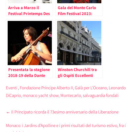
Arriva a Marzo il
Gala del Monte Carlo
Festival Printemps Des
Film Festival 2023:
Arts di Monte Carlo: tra
Applausi per Costa-
gli Ospiti della Prima
Gavras, Mira Sorvino e
Settimana l’Orchestra
Grandi Ospiti Italiani e
Filarmonica di
Internazionali (le foto)
Strasburgo (il
Programma)
Presentata la stagione
Winston Churchill tra
2018-19 della Dante
gli Ospiti Eccellenti
Alighieri di Monaco;
dell’Hotel de Paris
Paola Gassman e Paolo
Eventi
,
Fondazione Principe Alberto II
,
Galà per L'Oceano
,
Leonardo
Mieli tra gli Ospiti
DiCaprio
,
monaco yacht show
,
Montecarlo
,
salvaguardia fondali
Eccellenti
Post
←
Il Principato ricorda il 73esimo anniversario della Liberazione
navigation
Monaco: i Jardins d’Apolline e i primi risultati del turismo estivo, fra i