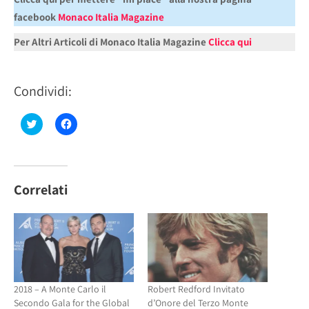
facebook
Monaco Italia Magazine
Per Altri Articoli di Monaco Italia Magazine
Clicca qui
Condividi:
Fai
Fai
clic
clic
qui
per
per
condividere
condividere
su
su
Facebook
Twitter
(Si
(Si
apre
Correlati
apre
in
in
una
una
nuova
nuova
finestra)
finestra)
2018 – A Monte Carlo il
Robert Redford Invitato
Secondo Gala for the Global
d’Onore del Terzo Monte