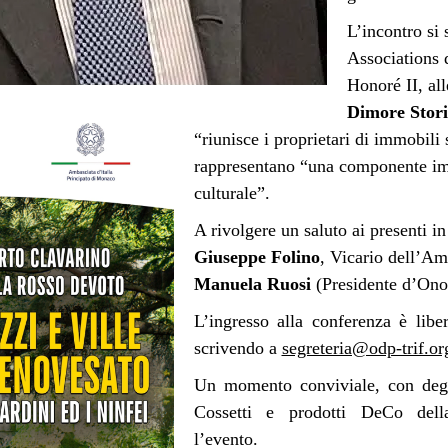
L’incontro si
Associations
Honoré II, all
Dimore Stori
“riunisce i proprietari di immobili s
rappresentano “una componente im
culturale”.
A rivolgere un saluto ai presenti in
Giuseppe Folino
, Vicario dell’Am
Manuela Ruosi
(Presidente d’On
L’ingresso alla conferenza è libe
scrivendo a
segreteria@odp-trif.or
Un momento conviviale, con degu
Cossetti e prodotti DeCo dell
l’evento.