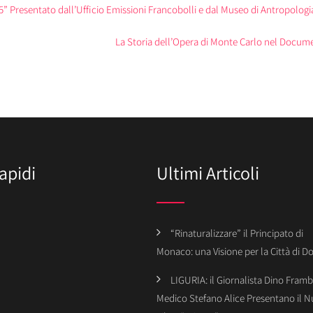
resentato dall’Ufficio Emissioni Francobolli e dal Museo di Antropologia
La Storia dell’Opera di Monte Carlo nel Docume
apidi
Ultimi Articoli
“Rinaturalizzare” il Principato di
Monaco: una Visione per la Città di 
LIGURIA: il Giornalista Dino Framba
Medico Stefano Alice Presentano il 