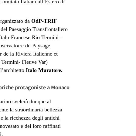
omitato Italiani all’Estero di
organizzato da
OdP-TRIF
 del Paesaggio Transfrontaliero
 Italo-Francese Rio Termini –
bservatoire du Paysage
r de la Riviera Italienne et
 Termini- Fleuve Var)
l’architetto
Italo Muratore.
oriche protagoniste a Monaco
varino svelerà dunque al
nte la straordinaria bellezza
 e la ricchezza degli antichi
novesato e dei loro raffinati
i.