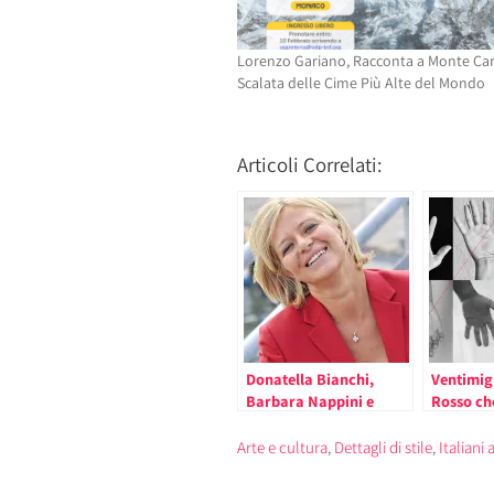
Lorenzo Gariano, Racconta a Monte Car
Scalata delle Cime Più Alte del Mondo
Articoli Correlati:
Donatella Bianchi,
Ventimigl
Barbara Nappini e
Rosso ch
Alberto Clavarino nel
e Paesagg
Principato di Monaco
Giornata
Arte e cultura
,
Dettagli di stile
,
Italiani
per OdP-TRIF (le date).
Contemp