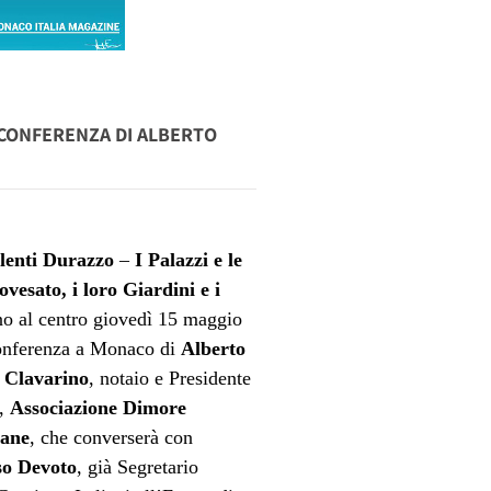
A CONFERENZA DI ALBERTO
lenti Durazzo
–
I Palazzi e le
ovesato, i loro Giardini e i
no al centro giovedì 15 maggio
conferenza a Monaco di
Alberto
 Clavarino
, notaio e Presidente
a,
Associazione Dimore
iane
, che converserà con
so Devoto
, già Segretario