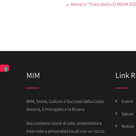
Post
←
Monaco: “Francobollo EUROPA 2025” P
navigation
MIM
Link R
MIM, Storie, Culture e Successi dalla Costa
Eventi
Azzurra, il Principato e la Riviera.
Salute
Raccontiamo storie di stile, sostenibilità e
Notizie
interviste a personalità locali con un tocco