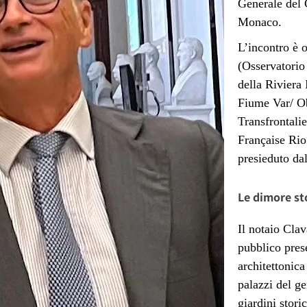
Generale del C
Monaco.
L’incontro è 
(Osservatorio
della Riviera
Fiume Var/ O
Transfrontalie
Française Rio
presieduto dal
Le dimore st
Il notaio Cla
pubblico prese
architettonica
palazzi del ge
giardini storic