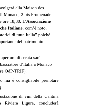
 svolgerà alla Maison des
 di Monaco, 2 bis Promenade
e ore 18,30. L’
Associazione
che Italiane
, com’è noto,
torici di tutta Italia” poiché
portante del patrimonio
 apertura di serata sarà
basciatore d’Italia a Monaco
ore OdP-TRIF).
ro ma è consigliabile prenotare
g
stazione di vini della Cantina
a Riviera Ligure, concluderà