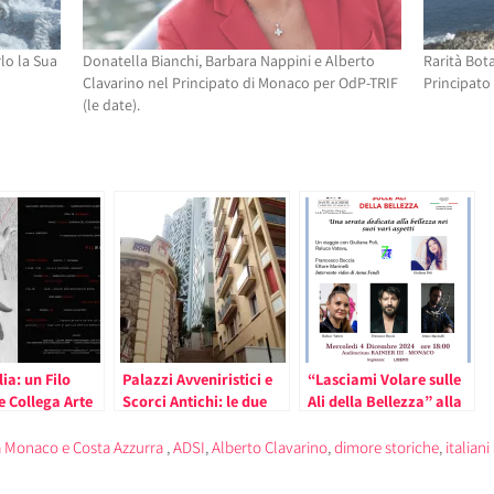
lo la Sua
Donatella Bianchi, Barbara Nappini e Alberto
Rarità Bota
Clavarino nel Principato di Monaco per OdP-TRIF
Principato
(le date).
ia: un Filo
Palazzi Avveniristici e
“Lasciami Volare sulle
e Collega Arte
Scorci Antichi: le due
Ali della Bellezza” alla
i nella
Anime di Monaco
Dante Alighieri
 del
Principato di Monaco
 a Monaco e Costa Azzurra
,
ADSI
,
Alberto Clavarino
,
dimore storiche
,
italiani
oraneo AMACI