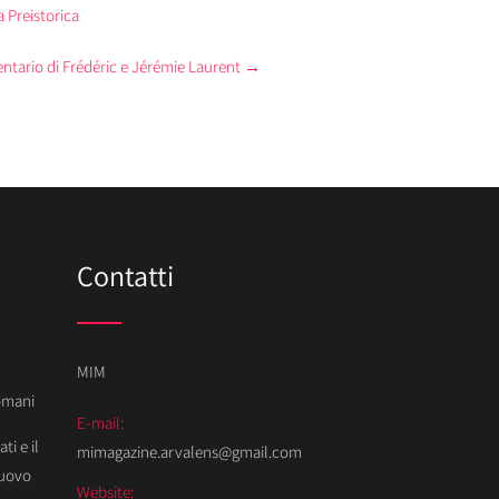
 Preistorica
ntario di Frédéric e Jérémie Laurent
→
Contatti
MIM
Domani
E-mail:
ti e il
mimagazine.arvalens@gmail.com
Nuovo
Website: