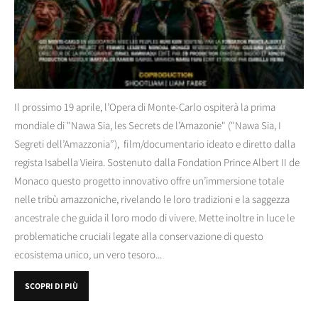
Il prossimo 19 aprile, l’Opera di Monte-Carlo ospiterà la prima
mondiale di "Nawa Sia, les Secrets de l’Amazonie" ("Nawa Sia, I
Segreti dell’Amazzonia”), film/documentario ideato e diretto dalla
regista Isabella Vieira. Sostenuto dalla Fondation Prince Albert II de
Monaco questo progetto innovativo offre un’immersione totale
nelle tribù amazzoniche, rivelando le loro tradizioni e la saggezza
ancestrale che guida il loro modo di vivere. Mette inoltre in luce le
problematiche cruciali legate alla conservazione di questo
ecosistema unico, un vero tesoro...
SCOPRI DI PIÙ