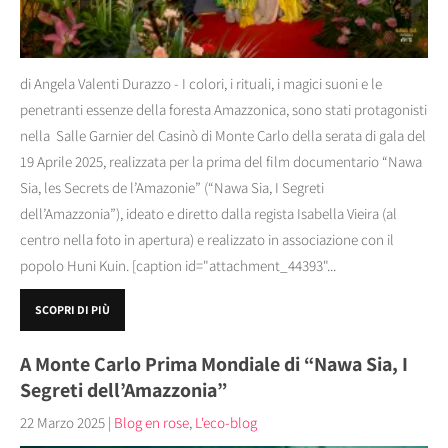
di Angela Valenti Durazzo - I colori, i rituali, i magici suoni e le
penetranti essenze della foresta Amazzonica, sono stati protagonisti
nella Salle Garnier del Casinò di Monte Carlo della serata di gala del
19 Aprile 2025, realizzata per la prima del film documentario “Nawa
Sia, les Secrets de l’Amazonie” (“Nawa Sia, I Segreti
dell’Amazzonia”), ideato e diretto dalla regista Isabella Vieira (al
centro nella foto in apertura) e realizzato in associazione con il
popolo Huni Kuin. [caption id="attachment_44393"...
SCOPRI DI PIÙ
A Monte Carlo Prima Mondiale di “Nawa Sia, I
Segreti dell’Amazzonia”
22 Marzo 2025
|
Blog en rose
,
L'eco-blog