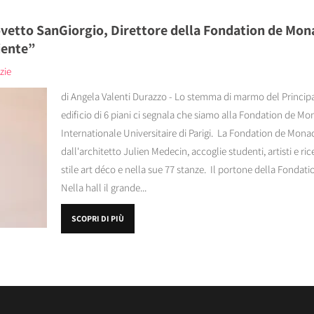
vetto SanGiorgio, Direttore della Fondation de Monac
iente”
zie
di Angela Valenti Durazzo - Lo stemma di marmo del Principa
edificio di 6 piani ci segnala che siamo alla Fondation de Mon
Internationale Universitaire di Parigi. La Fondation de Mona
dall'architetto Julien Medecin, accoglie studenti, artisti e ric
stile art déco e nella sue 77 stanze. Il portone della Fonda
Nella hall il grande...
SCOPRI DI PIÙ