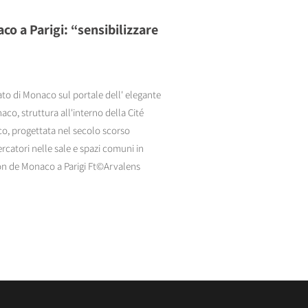
o a Parigi: “sensibilizzare
to di Monaco sul portale dell' elegante
aco, struttura all'interno della Cité
co, progettata nel secolo scorso
ercatori nelle sale e spazi comuni in
tion de Monaco a Parigi Ft©Arvalens