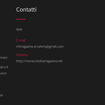
Contatti
MIM
E-mail:
mimagazine.arvalens@gmail.com
Website:
Domani
http://monacoitaliamagazine.net
ti e il
Nuovo
sa