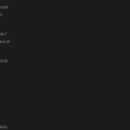
Nozze
el
de l’
ano di
O DI
della