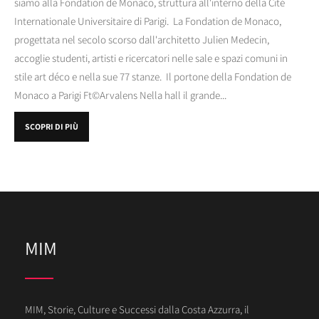
siamo alla Fondation de Monaco, struttura all'interno della Cité
Internationale Universitaire di Parigi. La Fondation de Monaco,
progettata nel secolo scorso dall'architetto Julien Medecin,
accoglie studenti, artisti e ricercatori nelle sale e spazi comuni in
stile art déco e nella sue 77 stanze. Il portone della Fondation de
Monaco a Parigi Ft©Arvalens Nella hall il grande...
SCOPRI DI PIÙ
MIM
MIM, Storie, Culture e Successi dalla Costa Azzurra, il