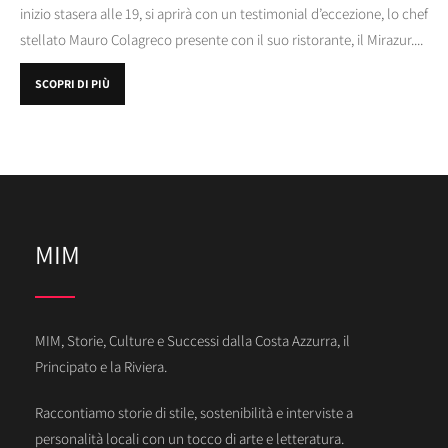
inizio stasera alle 19, si aprirà con un testimonial d’eccezione, lo chef
stellato Mauro Colagreco presente con il suo ristorante, il Mirazur....
SCOPRI DI PIÙ
MIM
MIM, Storie, Culture e Successi dalla Costa Azzurra, il
Principato e la Riviera.
Raccontiamo storie di stile, sostenibilità e interviste a
personalità locali con un tocco di arte e letteratura.