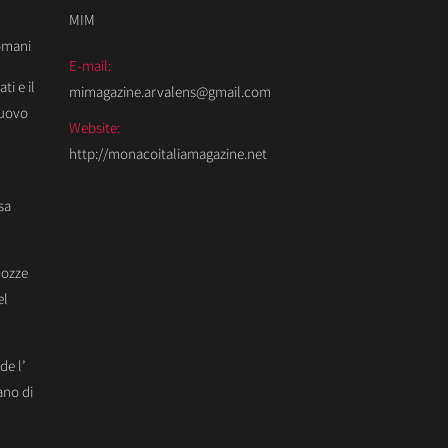
MIM
Domani
E-mail:
ti e il
mimagazine.arvalens@gmail.com
Nuovo
Website:
http://monacoitaliamagazine.net
sa
Nozze
el
de l’
ano di