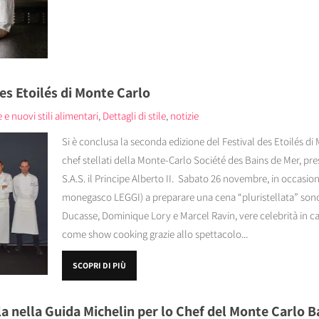
des Etoilés di Monte Carlo
 e nuovi stili alimentari
,
Dettagli di stile
,
notizie
Si è conclusa la seconda edizione del Festival des Etoilés di 
chef stellati della Monte-Carlo Société des Bains de Mer, pr
S.A.S. il Principe Alberto II. Sabato 26 novembre, in occasion
monegasco LEGGI) a preparare una cena “pluristellata” sono s
Ducasse, Dominique Lory e Marcel Ravin, vere celebrità in 
come show cooking grazie allo spettacolo...
SCOPRI DI PIÙ
a nella Guida Michelin per lo Chef del Monte Carlo B