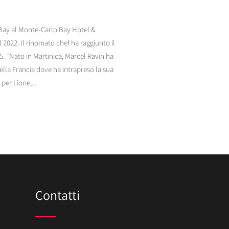
 Bay al Monte-Carlo Bay Hotel &
2022. Il rinomato chef ha raggiunto il
. "Nato in Martinica, Marcel Ravin ha
 della Francia dove ha intrapreso la sua
per Lione,...
Contatti