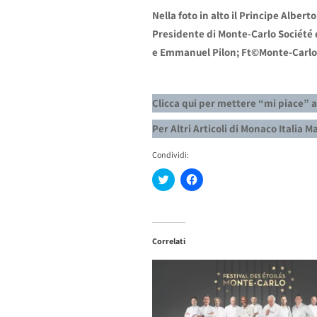
Nella foto in alto il Principe Alber
Presidente di Monte-Carlo Société d
e Emmanuel Pilon; Ft©Monte-Carl
Clicca qui per mettere “mi piace” 
Per Altri Articoli di Monaco Italia 
Condividi:
Fai
Fai
clic
clic
qui
per
per
condividere
condividere
su
su
Facebook
Twitter
(Si
Correlati
(Si
apre
apre
in
in
una
una
nuova
nuova
finestra)
finestra)