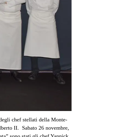
egli chef stellati della Monte-
lberto II.
Sabato
26 novembre,
ata” sono stati gli chef Yannick