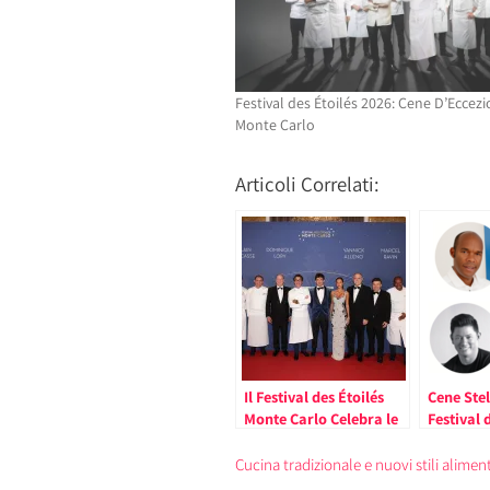
Festival des Étoilés 2026: Cene D’Eccezi
Monte Carlo
Articoli Correlati:
Il Festival des Étoilés
Cene Stel
Monte Carlo Celebra le
Festival d
Cantine dell’Hotel de
Monte Ca
Paris
Cucina tradizionale e nuovi stili aliment