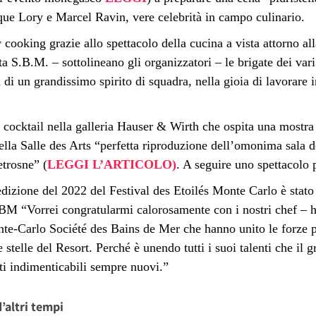
ue Lory e Marcel Ravin, vere celebrità in campo culinario.
oking grazie allo spettacolo della cucina a vista attorno alla
ta S.B.M. – sottolineano gli organizzatori – le brigate dei vari
di un grandissimo spirito di squadra, nella gioia di lavorare i
n cocktail nella galleria Hauser & Wirth
che ospita una mostra d
ella Salle des Arts “perfetta riproduzione dell’omonima sala d
etrosne” (
LEGGI L’ARTICOLO)
. A seguire uno spettacolo 
dizione del 2022 del Festival des Etoilés Monte Carlo è stat
M “Vorrei congratularmi calorosamente con i nostri chef – ha 
onte-Carlo Société des Bains de Mer che hanno unito le forze 
te stelle del Resort. Perché è unendo tutti i suoi talenti che il
i indimenticabili sempre nuovi.”
’altri tempi