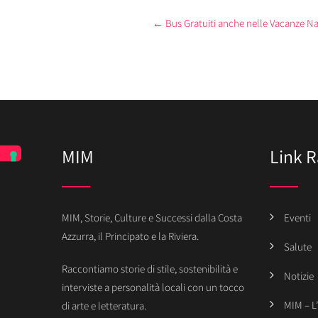
Post
←
Bus Gratuiti anche nelle Vacanze Nat
navigation
MIM
Link R
MIM, Storie, Culture e Successi dalla Costa
Eventi
Azzurra, il Principato e la Riviera.
Salute
Raccontiamo storie di stile, sostenibilità e
Notizie
interviste a personalità locali con un tocco
MIM – L
di arte e letteratura.