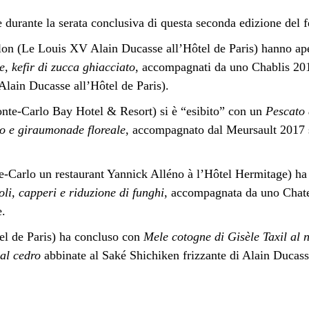
e durante la serata conclusiva di questa seconda edizione del fe
n (Le Louis XV Alain Ducasse all’Hôtel de Paris) hanno ape
, kefir di zucca ghiacciato
, accompagnati da uno Chablis 20
lain Ducasse all’Hôtel de Paris).
te-Carlo Bay Hotel & Resort) si è “esibito” con un
Pescato 
co e giraumonade floreale
, accompagnato dal Meursault 2017 
-Carlo un restaurant Yannick Alléno à l’Hôtel Hermitage) ha
i, capperi e riduzione di funghi
, accompagnata da uno Chate
.
l de Paris) ha concluso con
Mele cotogne di Gisèle Taxil al n
al cedro
abbinate al Saké Shichiken frizzante di Alain Ducas