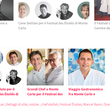
one a
Cene Stellate per il Festival des Étoilés di Monte
Il Festival
Carlo
Cantine del
late per il
Grandi Chef a Monte
Viaggio Gastronomico
es Étoilés di
Carlo per il Festival des
fra Monte Carlo e
rlo
Étoilés
Milano nel Festival des
Étoilés. Protagonisti gli
ari
,
Dettagli di stile
,
notizie
,
chef stellati
,
Festival Ètoiles
,
Marcel Ravin
,
One
Chef Dominique Lory e