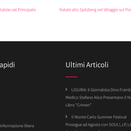
Davide Oldani
alizie nel Principato
Natale allo Spitzberg nel Villaggio sul Po
apidi
Ultimi Articoli
LIGURIA: il Giornalista Dino Framba
Medico Stefano Alice Presentano il 
Libro “Crimen”
Il Monte Carlo Summer Festival
Prosegue ad Agosto con SOUL!, LP, Li
’informazione libera