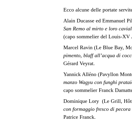
Ecco alcune delle portate servit
Alain Ducasse ed Emmanuel Pilo
San Remo al mirto e loro caviale
(capo sommelier del Louis-XV A
Marcel Ravin (Le Blue Bay, Mon
pimento, blaff all’acqua di coc
Gérard Veyrat.
Yannick Alléno (Pavyllon Monte
manzo Wagyu con funghi prataiol
capo sommelier Franck Damatte
Dominique Lory (Le Grill, Hôte
con formaggio fresco di pecora 
Patrice Franck.