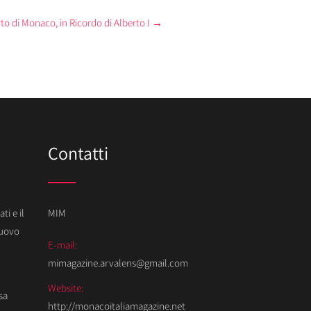
rto di Monaco, in Ricordo di Alberto I
→
Contatti
ti e il
MIM
Nuovo
E-mail:
mimagazine.arvalens@gmail.com
Website:
sa
http://monacoitaliamagazine.net