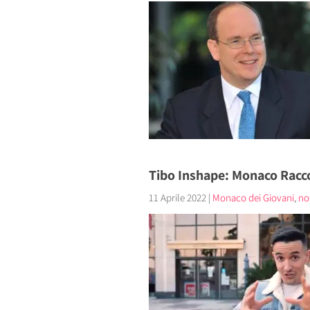
Tibo Inshape: Monaco Racco
11 Aprile 2022
|
Monaco dei Giovani
,
not