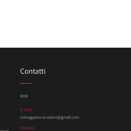
Contatti
MIM
E-mail:
mimagazine.arvalens@gmail.com
Website:
Domani