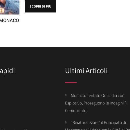
SCOPRI DI PIÙ
apidi
Ultimi Articoli
Monaco: Tentato Omicidio con
Esplosivo, Proseguono le Indagini (il
Comunicato)
“Rinaturalizzare” il Principato di
Monaco: una Visione per la Città di 