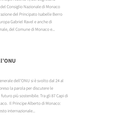
e del Consiglio Nazionale di Monaco
razione del Principato Isabelle Berro
uropa Gabriel Ravel e anche di
onale, del Comune di Monaco e...
ell’ONU
enerale dell'ONU si è svolto dal 24 al
reso la parola per discutere le
 futuro più sostenibile. Tra gli 87 Capi di
onaco. Il Principe Alberto di Monaco:
sto internazionale...