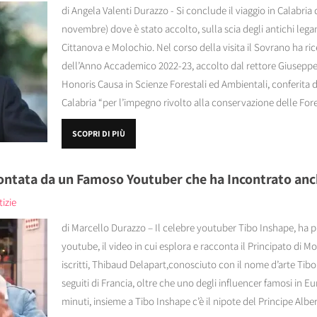
di Angela Valenti Durazzo - Si conclude il viaggio in Calabria
novembre) dove è stato accolto, sulla scia degli antichi legam
Cittanova e Molochio. Nel corso della visita il Sovrano ha ri
dell’Anno Accademico 2022-23, accolto dal rettore Giuseppe 
Honoris Causa in Scienze Forestali ed Ambientali, conferita 
Calabria “per l’impegno rivolto alla conservazione delle Fores
SCOPRI DI PIÙ
ntata da un Famoso Youtuber che ha Incontrato anch
izie
di Marcello Durazzo – Il celebre youtuber Tibo Inshape, ha 
youtube, il video in cui esplora e racconta il Principato di Mo
iscritti, Thibaud Delapart,conosciuto con il nome d’arte Tibo
seguiti di Francia, oltre che uno degli influencer famosi in Eur
minuti, insieme a Tibo Inshape c’è il nipote del Principe Alber