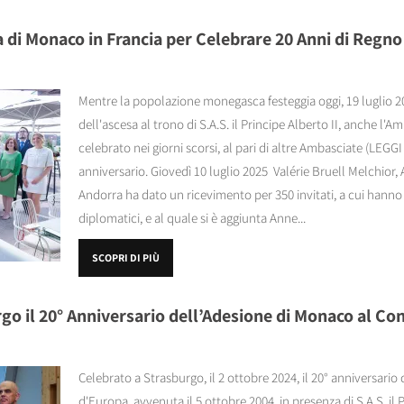
di Monaco in Francia per Celebrare 20 Anni di Regno 
Mentre la popolazione monegasca festeggia oggi, 19 luglio 202
dell'ascesa al trono di S.A.S. il Principe Alberto II, anche l'
celebrato nei giorni scorsi, al pari di altre Ambasciate (LE
anniversario. Giovedì 10 luglio 2025 Valérie Bruell Melchior
Andorra ha dato un ricevimento per 350 invitati, a cui hann
diplomatici, e al quale si è aggiunta Anne...
SCOPRI DI PIÙ
go il 20° Anniversario dell’Adesione di Monaco al Co
Celebrato a Strasburgo, il 2 ottobre 2024, il 20° anniversario
d'Europa, avvenuta il 5 ottobre 2004, in presenza di S.A.S. il P