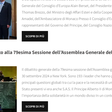
Generale del Consiglio d'Europa Alain Berset, del President
Thomas Brezzo, del Ministro degli Affari Esteri e della Coope
Amadeï, dell'Ambasciatore di Monaco Presso il Consiglio d'E
rappresentanti del Governo del Principe, del Consiglio Nazi
SCOPRI DI PIÙ
aco alla 79esima Sessione dell’Assemblea Generale d
Il dibattito generale della 79esima sessione dell'Assemblea g
30 settembre 2024 a New York. Sono 193 i leader che hanno p
principali questioni globali tra cui la pace e la necessità di un
Stato presenti vi era anche S.A.S. Il Principe Alberto II di M
l'importanza della solidarietà in un mondo diviso In un conte
SCOPRI DI PIÙ