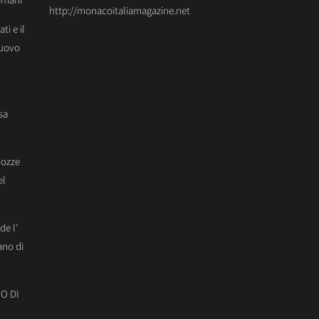
http://monacoitaliamagazine.net
ti e il
Nuovo
sa
Nozze
el
de l’
ano di
O DI