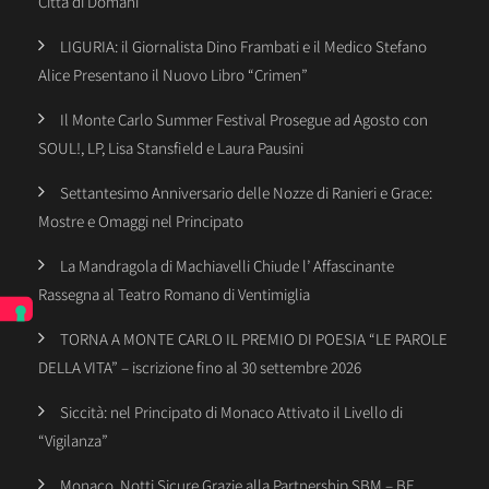
Città di Domani
LIGURIA: il Giornalista Dino Frambati e il Medico Stefano
Alice Presentano il Nuovo Libro “Crimen”
Il Monte Carlo Summer Festival Prosegue ad Agosto con
SOUL!, LP, Lisa Stansfield e Laura Pausini
Settantesimo Anniversario delle Nozze di Ranieri e Grace:
Mostre e Omaggi nel Principato
La Mandragola di Machiavelli Chiude l’ Affascinante
Rassegna al Teatro Romano di Ventimiglia
TORNA A MONTE CARLO IL PREMIO DI POESIA “LE PAROLE
DELLA VITA” – iscrizione fino al 30 settembre 2026
Siccità: nel Principato di Monaco Attivato il Livello di
“Vigilanza”
Monaco, Notti Sicure Grazie alla Partnership SBM – BE