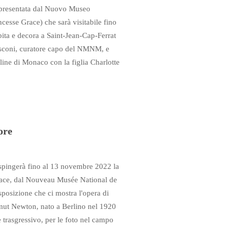
a presentata dal Nuovo Museo
esse Grace) che sarà visitabile fino
bita e decora a Saint-Jean-Cap-Ferrat
nasconi, curatore capo del NMNM, e
line di Monaco con la figlia Charlotte
ore
i spingerà fino al 13 novembre 2022 la
Grace, dal Nouveau Musée National de
osizione che ci mostra l'opera di
mut Newton, nato a Berlino nel 1920
 trasgressivo, per le foto nel campo