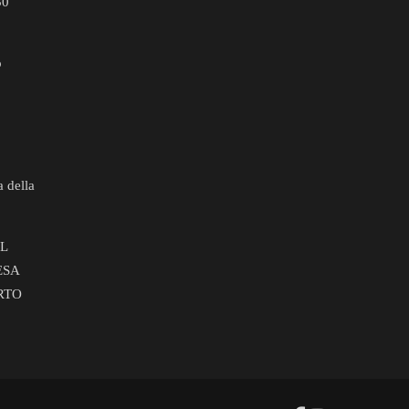
30
o
a della
L
ESA
RTO