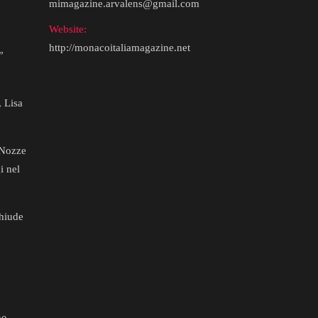
mimagazine.arvalens@gmail.com
Website:
http://monacoitaliamagazine.net
”
 Lisa
 Nozze
i nel
hiude