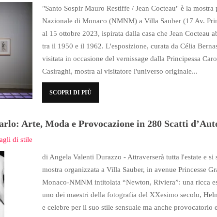
"Santo Sospir Mauro Restiffe / Jean Cocteau" è la mostr
Nazionale di Monaco (NMNM) a Villa Sauber (17 Av. Princ
al 15 ottobre 2023, ispirata dalla casa che Jean Cocteau a
tra il 1950 e il 1962. L'esposizione, curata da Célia Ber
visitata in occasione del vernissage dalla Principessa Caro
Casiraghi, mostra al visitatore l'universo originale...
SCOPRI DI PIÙ
lo: Arte, Moda e Provocazione in 280 Scatti d’Aut
agli di stile
di Angela Valenti Durazzo - Attraverserà tutta l'estate e s
mostra organizzata a Villa Sauber, in avenue Princesse 
Monaco-NMNM intitolata “Newton, Riviera”: una ricca esp
uno dei maestri della fotografia del XXesimo secolo, Hel
e celebre per il suo stile sensuale ma anche provocatorio e