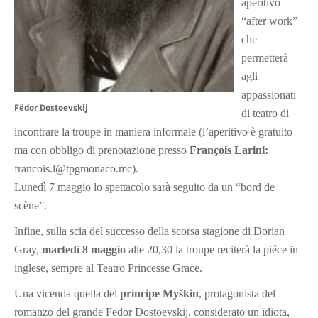
aperitivo
“after work”
che
permetterà
agli
appassionati
Fëdor Dostoevskij
di teatro di
incontrare la troupe in maniera informale (l’aperitivo è gratuito
ma con obbligo di prenotazione presso
François Larini:
francois.l@tpgmonaco.mc).
Lunedì 7 maggio lo spettacolo sarà seguito da un “bord de
scène”.
Infine, sulla scia del successo della scorsa stagione di Dorian
Gray,
martedì 8 maggio
alle 20,30 la troupe reciterà la piéce in
inglese, sempre al Teatro Princesse Grace.
Una vicenda quella del
principe Myškin
, protagonista del
romanzo del grande
Fëdor
Dostoevskij, considerato
un
idiota
,