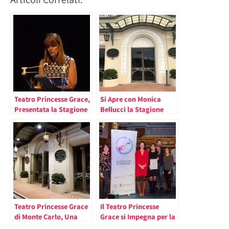
Teatro Princesse Grace,
Si Apre con Monica
Presentata la Stagione
Bellucci la Stagione
2018-2019 (il
2020-2021 del Teatro
Programma)
Princesse Grace di
Monte Carlo
Teatro Princesse Grace
Il Teatro Princesse
di Monte Carlo, Una
Grace si Impegna per la
Stagione di Novità
Transizione Energetica