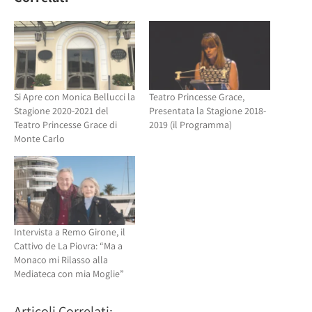
apre
in
in
una
una
nuova
nuova
finestra)
finestra)
Si Apre con Monica Bellucci la
Teatro Princesse Grace,
Stagione 2020-2021 del
Presentata la Stagione 2018-
Teatro Princesse Grace di
2019 (il Programma)
Monte Carlo
Intervista a Remo Girone, il
Cattivo de La Piovra: “Ma a
Monaco mi Rilasso alla
Mediateca con mia Moglie”
Articoli Correlati: