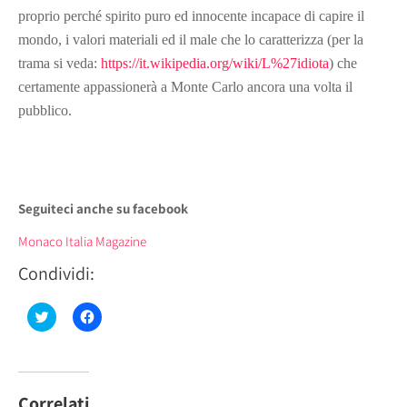
proprio perché spirito puro ed innocente incapace di capire il
mondo, i valori materiali ed il male che lo caratterizza (per la
trama si veda:
https://it.wikipedia.org/wiki/L%27idiota
) che
certamente appassionerà a Monte Carlo ancora una volta il
pubblico.
Seguiteci anche su facebook
Monaco Italia Magazine
Condividi:
Fai
Fai
clic
clic
qui
per
per
condividere
condividere
su
su
Facebook
Twitter
(Si
(Si
apre
Correlati