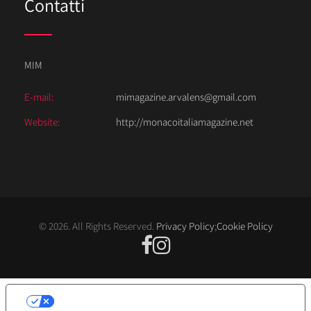
Contatti
MIM
E-mail:
mimagazine.arvalens@gmail.com
Website:
http://monacoitaliamagazine.net
© 2026. All Rights Reserved.
Privacy Policy
;
Cookie Policy
LE TUE PREFERENZE RELATIVE ALLA
PRIVACY