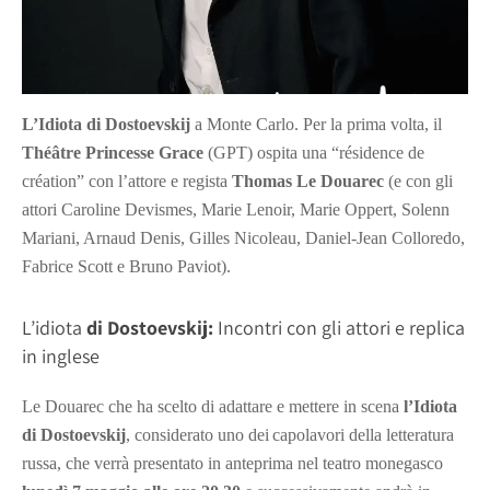
L’Idiota di Dostoevskij
a Monte Carlo.
Per la prima volta, il
Théâtre Princesse Grace
(GPT) ospita una “résidence de
création”
con l’attore e regista
Thomas Le Douarec
(e con gli
attori Caroline Devismes, Marie Lenoir, Marie Oppert, Solenn
Mariani, Arnaud Denis, Gilles Nicoleau, Daniel-Jean Colloredo,
Fabrice Scott e Bruno Paviot).
L’idiota
di Dostoevskij:
Incontri con gli attori e replica
in inglese
Le Douarec che
ha scelto di adattare e mettere in scena
l’Idiota
di Dostoevskij
, c
onsiderato uno
dei
capolavori della letteratura
russa,
che verrà presentato in anteprima nel teatro monegasco