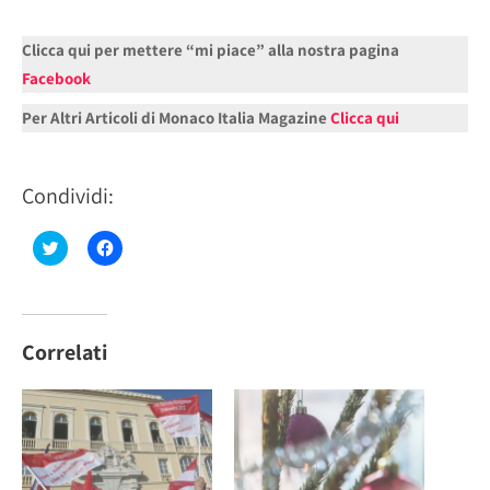
Clicca qui per mettere “mi piace” alla nostra pagina
Facebook
Per Altri Articoli di Monaco Italia Magazine
Clicca qui
Condividi:
Fai
Fai
clic
clic
qui
per
per
condividere
condividere
su
su
Facebook
Twitter
(Si
(Si
apre
Correlati
apre
in
in
una
una
nuova
nuova
finestra)
finestra)