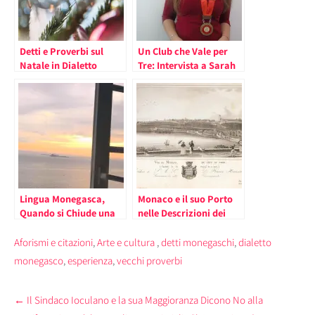
Detti e Proverbi sul
Un Club che Vale per
Natale in Dialetto
Tre: Intervista a Sarah
Genovese
Tarhouni Presidentessa
del Rotaract Prince
Albert I Monaco
Lingua Monegasca,
Monaco e il suo Porto
Quando si Chiude una
nelle Descrizioni dei
Finestra
Viaggiatori del Passato
Aforismi e citazioni
,
Arte e cultura
,
detti monegaschi
,
dialetto
monegasco
,
esperienza
,
vecchi proverbi
Post
←
Il Sindaco Ioculano e la sua Maggioranza Dicono No alla
navigation