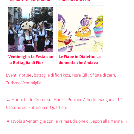
nella Battaglia di Fiori
Michele Placido
Kids di Ventimiglia
nell’Estate di
Ventimiglia (Il
Calendario)
Ventimiglia fa Festa con
Le Fiabe in Dialetto: La
la Battaglia di Fiori
donnetta che Andava
Kids
alla Fiera
Eventi
,
notizie
,
battaglia di fiori kids
,
Mara Cilli
,
Sfilata di carri
,
Turismo Ventimiglia
Post
←
Monte Carlo Cresce sul Mare: Il Principe Alberto Inaugura il 1 °
navigation
Cassone del Futuro Eco-Quartiere
A Tavola a Ventimiglia con la Prima Edizione di Sapori alla Marina
→