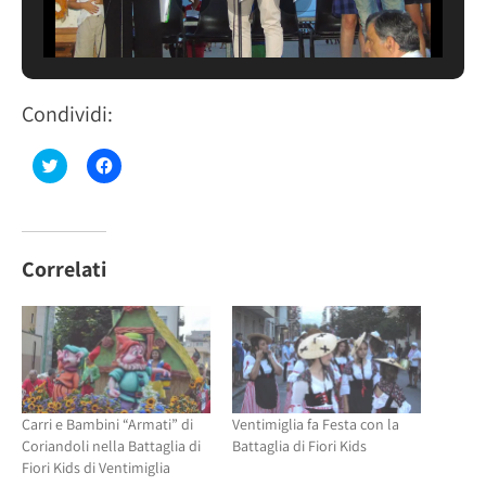
Condividi:
Fai
Fai
clic
clic
qui
per
per
condividere
condividere
su
su
Facebook
Twitter
(Si
(Si
apre
Correlati
apre
in
in
una
una
nuova
nuova
finestra)
finestra)
Carri e Bambini “Armati” di
Ventimiglia fa Festa con la
Coriandoli nella Battaglia di
Battaglia di Fiori Kids
Fiori Kids di Ventimiglia