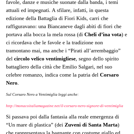
favole, danze e musiche suonate dalla banda, i temi
attuali ed impegnati. A sfilare, infatti, in questa
edizione della Battaglia di Fiori Kids, carri che
raffiguravano: una Biancaneve dagli abiti di fiori che
portava alla bocca la mela rossa (di
Cheli d’ina vota
) e
ci ricordava che le favole e la tradizione non
tramontano mai, ma anche i “Pirati all’arrembaggio”
del
circolo velico ventimigliese
, segno dello spirito
battagliero della città che Emilio Salgari, nel suo
celebre romanzo, indica come la patria del
Corsaro
Nero
.
Sul Corsaro Nero a Ventimiglia leggi anche:
http://monacoitaliamagazine.net/il-corsaro-nero-signore-di-ventimiglia
Si passava poi dalla fantasia alla reale emergenza di
“Un mare di plastica” (dei
Zuveni di Santa Marta
)
che rappresentava la bagnante con costume giallo ed