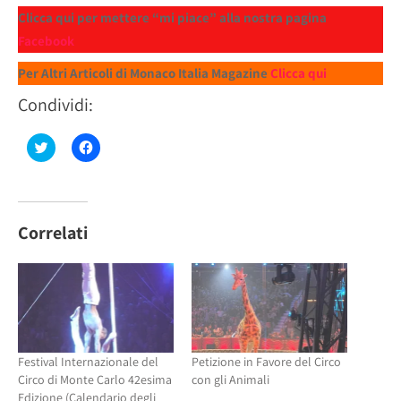
Clicca qui per mettere “mi piace” alla nostra pagina
Facebook
Per Altri Articoli di Monaco Italia Magazine
Clicca qui
Condividi:
Fai
Fai
clic
clic
qui
per
per
condividere
condividere
su
su
Facebook
Twitter
(Si
(Si
apre
Correlati
apre
in
in
una
una
nuova
nuova
finestra)
finestra)
Festival Internazionale del
Petizione in Favore del Circo
Circo di Monte Carlo 42esima
con gli Animali
Edizione (Calendario degli