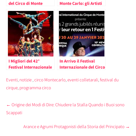
del Circo di Monte
Monte Carlo: gli Artisti
Carlo. Eventi e Artisti
Premiati e gli Ultimi
Show della 43esima
Edizione
I Migliori del 42°
In Arrivo il Festival
Festival Internazionale
Internazionale del Circo
del Circo di Monte Carlo
di Monte Carlo 2023
dopo Due Anni di Pausa
Eventi
,
notizie
,
circo Montecarlo
,
eventi colletarali
,
festival du
cirque
,
programma circo
Post
←
Origine dei Modi di Dire: Chiudere la Stalla Quando i Buoi sono
navigation
Scappati
Arance e Agrumi Protagonisti della Storia del Principato
→