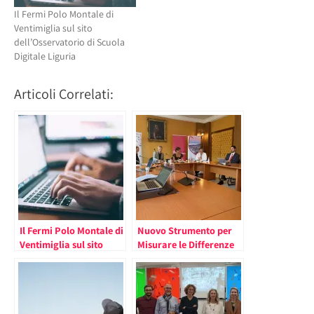
Il Fermi Polo Montale di
Ventimiglia sul sito
dell’Osservatorio di Scuola
Digitale Liguria
Articoli Correlati:
Il Fermi Polo Montale di
Nuovo Strumento per
Ventimiglia sul sito
Misurare le Differenze
dell’Osservatorio di
Salariali fra Uomo e
Scuola Digitale Liguria
Donna nel Principato
(lo Studio dell’IMSEE)