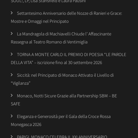
SOUL!, LP, Lisa Stansfield e Laura Pausini
Settantesimo Anniversario delle Nozze di Ranieri e Grace:
Mostre e Omaggi nel Principato
La Mandragola di Machiavelli Chiude l’ Affascinante
Rassegna al Teatro Romano di Ventimiglia
TORNA A MONTE CARLO IL PREMIO DI POESIA “LE PAROLE
DELLA VITA” – iscrizione fino al 30 settembre 2026
Siccità: nel Principato di Monaco Attivato il Livello di
“Vigilanza”
Monaco, Notti Sicure Grazie alla Partnership SBM – BE
SAFE
Eleganza e Generosità per il Gala della Croce Rossa
Monegasca 2026
PARIGI, MONACO CELEBRA IL XXI ANNIVERSARIO