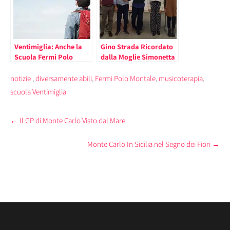
Ventimiglia: Anche la
Gino Strada Ricordato
Scuola Fermi Polo
dalla Moglie Simonetta
Montale ha Celebrato la
Gola al Fermi-Polo-
Giornata Nazionale in
Montale di Ventimiglia
notizie
,
diversamente abili
,
Fermi Polo Montale
,
musicoterapia
,
Memoria delle Vittime
scuola Ventimiglia
del Covid19
Post
←
Il GP di Monte Carlo Visto dal Mare
navigation
Monte Carlo In Sicilia nel Segno dei Fiori
→