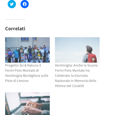
Fai
Fai
clic
clic
qui
per
per
condividere
condividere
su
su
Facebook
Twitter
(Si
(Si
apre
Correlati
apre
in
in
una
una
nuova
nuova
finestra)
finestra)
Progetto Sci & Natura: il
Ventimiglia: Anche la Scuola
Fermi Polo Montale di
Fermi Polo Montale ha
Ventimiglia-Bordighera sulle
Celebrato la Giornata
Piste di Limone
Nazionale in Memoria delle
Vittime del Covid19