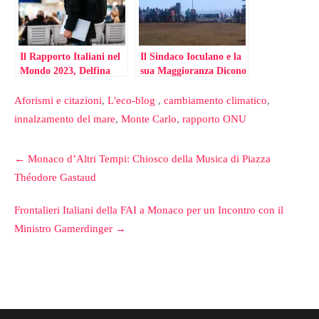
Il Rapporto Italiani nel
Il Sindaco Ioculano e la
Mondo 2023, Delfina
sua Maggioranza Dicono
Licata ne Parla alla
No alla Manifestazione
Dante Monaco
del 14 Luglio a
Aforismi e citazioni
,
L'eco-blog
,
cambiamento climatico
,
Ventimiglia (il
innalzamento del mare
,
Monte Carlo
,
rapporto ONU
Comunicato)
Post
←
Monaco d’Altri Tempi: Chiosco della Musica di Piazza
navigation
Théodore Gastaud
Frontalieri Italiani della FAI a Monaco per un Incontro con il
Ministro Gamerdinger
→