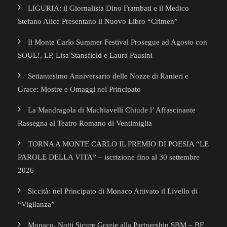
LIGURIA: il Giornalista Dino Frambati e il Medico
Stefano Alice Presentano il Nuovo Libro “Crimen”
Il Monte Carlo Summer Festival Prosegue ad Agosto con
SOUL!, LP, Lisa Stansfield e Laura Pausini
Settantesimo Anniversario delle Nozze di Ranieri e
Grace: Mostre e Omaggi nel Principato
La Mandragola di Machiavelli Chiude l’ Affascinante
Rassegna al Teatro Romano di Ventimiglia
TORNA A MONTE CARLO IL PREMIO DI POESIA “LE
PAROLE DELLA VITA” – iscrizione fino al 30 settembre
2026
Siccità: nel Principato di Monaco Attivato il Livello di
“Vigilanza”
Monaco, Notti Sicure Grazie alla Partnership SBM – BE