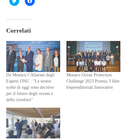
Fai
Fai
clic
clic
qui
per
per
condividere
condividere
su
su
Facebook
Twitter
(Si
(Si
apre
Correlati
apre
in
in
una
una
nuova
nuova
finestra)
finestra)
Da Monaco l’Allarme degli
Monaco Ocean Protection
Esperti ONU : “Le nostre
Challenge 2023 Premia 3 Idee
scelte di oggi sono decisive
Imprenditoriali Innovative
per il futuro degli oceani e
della criosfera”