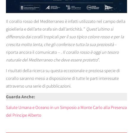
Il corallo rosso del Mediterraneo è infatti utilizzato nel campo della
gioielleria e dell’arte orafa sin dall’antichità. ”
Quest’ultimo
si
differenzia dai coralli tropicali per il suo tipico colore rosso e per la
crescita molto lenta, che gli conferisce tutta la sua preziosità
–
riporta ancora il comunicato – .
Il corallo rosso è oggi un tesoro
naturale del Mediterraneo che deve essere protetto
”.
I risultati della ricerca su questa eccezionale e preziosa specie di
corallo saranno messi a disposizione di tutte le parti interessate
attraverso una serie di pubblicazioni.
Guarda Anche:
Salute Umana e Oceano in un Simposio a Monte Carlo alla Presenza
del Principe Alberto