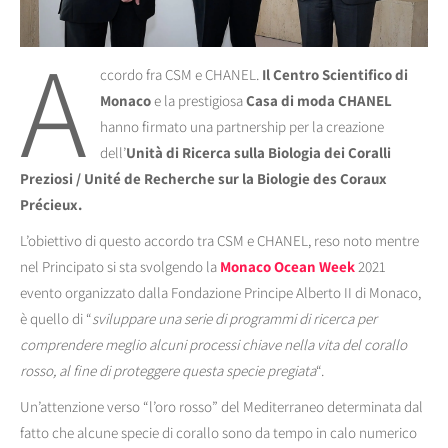
A
ccordo fra CSM e CHANEL.
Il Centro Scientifico di
Monaco
e la prestigiosa
Casa di moda CHANEL
hanno firmato una partnership per la creazione
dell’
Unità di Ricerca sulla Biologia dei Coralli
Preziosi / Unité de Recherche sur la Biologie des Coraux
Précieux.
L’obiettivo di questo accordo tra CSM e CHANEL, reso noto mentre
nel Principato si sta svolgendo la
Monaco Ocean Week
2021
evento organizzato dalla Fondazione Principe Alberto II di Monaco,
è quello di “
sviluppare una serie di programmi di ricerca per
comprendere meglio alcuni processi chiave nella vita del corallo
rosso, al fine di proteggere questa specie pregiata
“.
Un’attenzione verso “l’oro rosso” del Mediterraneo determinata dal
fatto che alcune specie di corallo sono da tempo in calo numerico