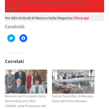
Clicca qui per mettere “mi piace” alla nostra pagina
facebook
Monaco Italia Magazine
Per Altri Articoli di Monaco Italia Magazine
Clicca qui
Condividi:
Fai
Fai
clic
clic
qui
per
per
condividere
condividere
su
su
Facebook
Twitter
(Si
(Si
apre
Correlati
apre
in
in
una
una
nuova
nuova
finestra)
finestra)
Rinnovo nel Principato della
Centro Scientifico di Monaco:
Partnership tra CSM e
Visita del Primo Ministro
CHANEL sulla Protezione del