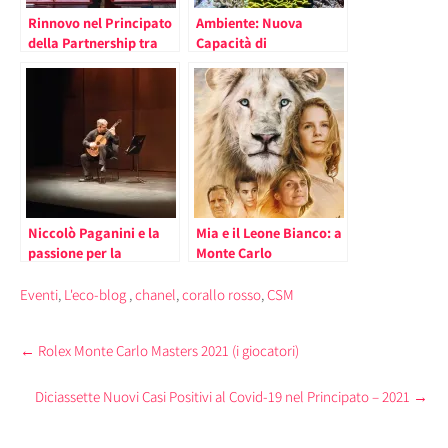
Rinnovo nel Principato
Ambiente: Nuova
della Partnership tra
Capacità di
CSM e CHANEL sulla
Adattamento dei Coralli
Protezione del Corallo
ai Cambiamenti
Antropogenici Messa in
Evidenza a Monaco
Niccolò Paganini e la
Mia e il Leone Bianco: a
passione per la
Monte Carlo
Chitarra. Se ne è
Protagonista la Tutela
parlato alla Dante
del Re della Savana
Eventi
,
L'eco-blog
,
chanel
,
corallo rosso
,
CSM
Alighieri di Monaco
anticipando la mostra
Post
←
Rolex Monte Carlo Masters 2021 (i giocatori)
alla Venaria Reale
navigation
“Preziosi strumenti-
Illustri personaggi”.
Diciassette Nuovi Casi Positivi al Covid-19 nel Principato – 2021
→