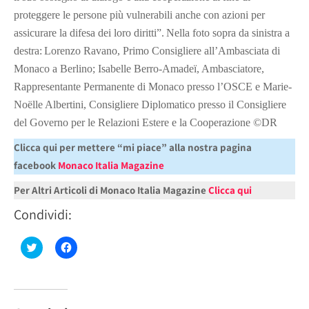
proteggere le persone più vulnerabili anche con azioni per
assicurare la difesa dei loro diritti”.
Nella foto sopra da sinistra a
destra:
Lorenzo Ravano, Primo Consigliere all’Ambasciata di
Monaco a Berlino; Isabelle Berro-Amadeï, Ambasciatore,
Rappresentante Permanente di Monaco presso l’OSCE e Marie-
Noëlle Albertini, Consigliere Diplomatico presso il Consigliere
del Governo per le Relazioni Estere e la Cooperazione ©DR
Clicca qui per mettere “mi piace” alla nostra pagina
facebook
Monaco Italia Magazine
Per Altri Articoli di Monaco Italia Magazine
Clicca qui
Condividi:
Fai
Fai
clic
clic
qui
per
per
condividere
condividere
su
su
Facebook
Twitter
(Si
(Si
apre