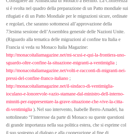
Consigliere all’Ambasciata di Monaco a Berlino.
La Conferenza
si è svolta nel quadro della preparazione di un Patto mondiale sui
rifugiati e di un Patto Mondiale per le migrazioni sicure, ordinate
e regolari, che saranno sottomessi all’approvazione della
73esima sessione dell’Assemblea generale delle Nazioni Unite.
(Riguardo alla tematica delle migrazioni al confine tra Italia e
Francia si veda su Monaco Italia Magazine:
http://monacoitaliamagazine.net/mi-scusi-e-qui-la-frontiera-uno-
sguardo-oltre-confine-la-situazione-migranti-a-ventimiglia
;
http://monacoitaliamagazine.net/volti-e-racconti-di-migranti-nei-
pressi-del-confine-franco-italiano
;
http://monacoitaliamagazine.net/il-sindaco-di-ventimiglia-
ioculano-e-lonorevole-vazio-stamane-dal-ministro-dell-interno-
minniti-per-rappresentare-la-grave-situazione-che-vive-la-citta-
di-ventimiglia
).
Nel suo intervento, Isabelle Berro-Amadeï, ha
sottolineato “l’interesse da parte di Monaco su queste questioni
di grande importanza nella sua politica estera, che si esprime col
il suo sostegno al dialogo e alla cooperazione al fine di