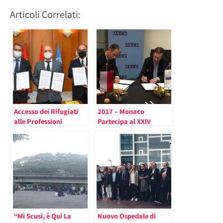
Articoli Correlati:
Accesso dei Rifugiati
2017 – Monaco
alle Professioni
Partecipa al XXIV
Umanitarie, Patto
Consiglio Ministeriale
d’Intesa fra Monaco
dell’OSCE. Il Discorso
l’Alto Commissariato
del Ministro degli Affari
delle Nazioni Unite per i
Esteri Tonelli
Rifugiati (HCR) e
Bioforce
“Mi Scusi, è Qui La
Nuovo Ospedale di