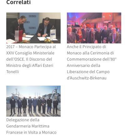
Correlati
apre
in
in
una
una
nuova
nuova
finestra)
finestra)
2017 – Monaco Partecipa al
Anche il Principato di
XXIV Consiglio Ministeriale
Monaco alla Cerimonia di
dell’OSCE. Il Discorso del
Commemorazione dell’80°
Ministro degli Affari Esteri
Anniversario della
Tonelli
Liberazione del Campo
d’Auschwitz-Birkenau
Delegazione della
Gendarmeria Marittima
Francese in Visita a Monaco