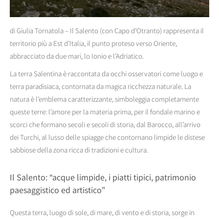
di Giulia Tornatola – Il Salento (con Capo d’Otranto) rappresenta il
territorio più a Est d’Italia, il punto proteso verso Oriente,
abbracciato da due mari, lo Ionio e l’Adriatico.
La terra Salentina è raccontata da occhi osservatori come luogo e
terra paradisiaca, contornata da magica ricchezza naturale. La
natura è l’emblema caratterizzante, simboleggia completamente
queste terre: l’amore per la materia prima, per il fondale marino e
scorci che formano secoli e secoli di storia, dal Barocco, all’arrivo
dei Turchi, al lusso delle spiagge che contornano limpide le distese
sabbiose della zona ricca di tradizioni e cultura.
Il Salento: “acque limpide, i piatti tipici, patrimonio
paesaggistico ed artistico”
Questa terra, luogo di sole, di mare, di vento e di storia, sorge in