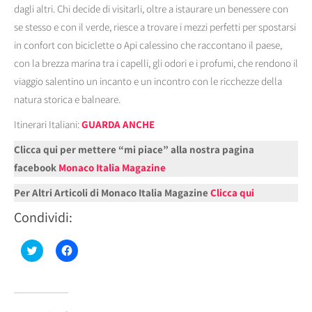
dagli altri. Chi decide di visitarli, oltre a istaurare un benessere con
se stesso e con il verde, riesce a trovare i mezzi perfetti per spostarsi
in confort con biciclette o Api calessino che raccontano il paese,
con la brezza marina tra i capelli, gli odori e i profumi, che rendono il
viaggio salentino un incanto e un incontro con le ricchezze della
natura storica e balneare.
Itinerari Italiani:
GUARDA ANCHE
Clicca qui per mettere “mi piace” alla nostra pagina
facebook
Monaco Italia Magazine
Per Altri Articoli di Monaco Italia Magazine
Clicca qui
Condividi:
Fai
Fai
clic
clic
qui
per
per
condividere
condividere
su
su
Facebook
Twitter
(Si