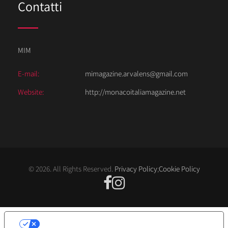
Contatti
MIM
E-mail:
mimagazine.arvalens@gmail.com
Website:
http://monacoitaliamagazine.net
© 2026. All Rights Reserved.
Privacy Policy
;
Cookie Policy
LE TUE PREFERENZE RELATIVE ALLA
PRIVACY