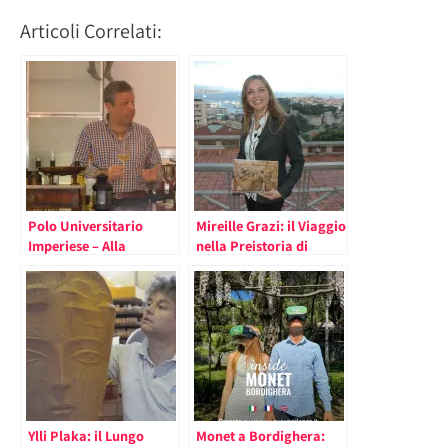
Articoli Correlati:
Polo Universitario
Mireille Grazi: il Viaggio
Imperiese – Alla
nella Preistoria di
Scoperta del Turismo
Amandine Insegna ai
Esperienziale e della
Giovani a Rispettare il
Ricchezza
Pianeta
Gastronomica ed
Artigianale
Ylli Plaka: il Lungo
Monet a Bordighera: