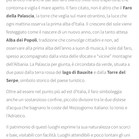
contorna e vigila il mare aperto. Il faro citato, non è altro che il
Faro
della Palascia
, la torre che veglia sul mare otrantino, la luce che
ogni mattina osserva la prima alba d’Italia. Il crescere del sole viene
festeggiato come il nascere di un nuovo anno, con la tanto attesa
Alba dei Popoli
, tradizione che coinvolge cittadini e non, ad
osservare alla prima alba dell’anno a suon di musica, il sole dal faro,
spesso accompagnato dalla vista delle sfocate e “vicine” montagne
dell’Albania. La Palascia per giunta, è circondata da verde, situata a
due passi dalla terra rossa del
lago di Bauxite
e dalla
Torre del
Serpe
, simbolo storico del paese turistico.
Oltre ad essere nel punto più ad est d’Italia, il faro simboleggia
anche un sostanzioso confine, piccolo divisore tra le due distese
d’acqua che bagnano le coste del Mezzogiorno italiano: lo Ionio e
l’Adriatico.
Il patrimonio di questi luoghi esprime la sua naturalezza con scorci
e baie, visitabili con facilità. Luoghi attendibili e poco lontani gli uni