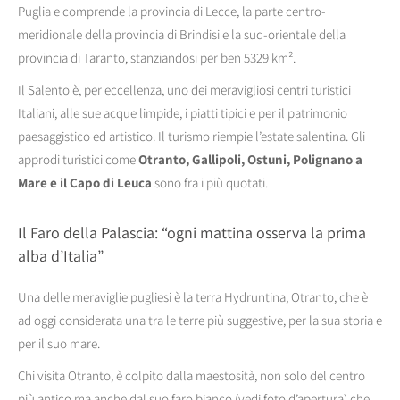
Puglia e comprende la provincia di Lecce, la parte centro-
meridionale della provincia di Brindisi e la sud-orientale della
provincia di Taranto, stanziandosi per ben 5329 km².
Il Salento è, per eccellenza, uno dei meravigliosi centri turistici
Italiani, alle sue acque limpide, i piatti tipici e per il patrimonio
paesaggistico ed artistico. Il turismo riempie l’estate salentina. Gli
approdi turistici come
Otranto, Gallipoli, Ostuni, Polignano a
Mare e il Capo di Leuca
sono fra i più quotati.
Il Faro della Palascia: “ogni mattina osserva la prima
alba d’Italia”
Una delle meraviglie pugliesi è la terra Hydruntina, Otranto, che è
ad oggi considerata una tra le terre più suggestive, per la sua storia e
per il suo mare.
Chi visita Otranto, è colpito dalla maestosità, non solo del centro
più antico ma anche dal suo faro bianco (vedi foto d’apertura) che