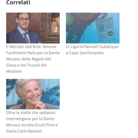
(Si
apre
Correlati
apre
in
in
una
una
nuova
nuova
finestra)
finestra)
Il Mercato dell’Arte: Simone
In Liguria Pannelli Subacquei
Facchinetti Parla per la Dante
a Capo Sant’Ampelio
Monaco delle Regole del
Gioco e dei Trucchi del
Mestiere
Oltre le stelle che vediamo:
Intervengono per la Dante
Monaco Amalia Ercoli Finzi e
Giulia Carla Bassani