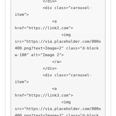
            </div>

            <div class="carousel-
item">

                <a 
href="https://link2.com">

                    <img 
src="https://via.placeholder.com/800x
400.png?text=Image+2" class="d-block 
w-100" alt="Image 2">

                </a>

            </div>

            <div class="carousel-
item">

                <a 
href="https://link3.com">

                    <img 
src="https://via.placeholder.com/800x
400.png?text=Image+3" class="d-block 