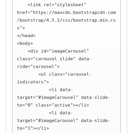
    <link rel="stylesheet" 
href="https://maxcdn.bootstrapcdn.com
/bootstrap/4.5.2/css/bootstrap.min.cs
s">

</head>

<body>

    <div id="imageCarousel" 
class="carousel slide" data-
ride="carousel">

        <ol class="carousel-
indicators">

            <li data-
target="#imageCarousel" data-slide-
to="0" class="active"></li>

            <li data-
target="#imageCarousel" data-slide-
to="1"></li>
