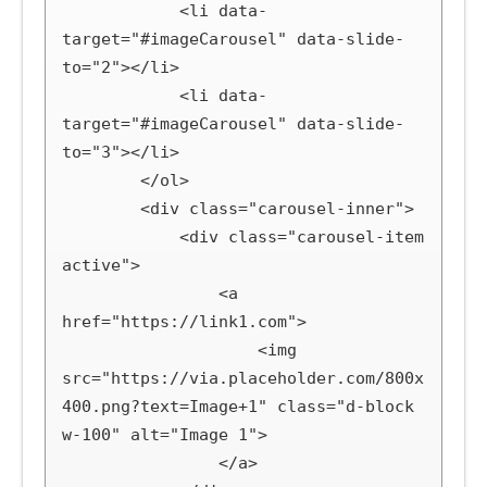
            <li data-
target="#imageCarousel" data-slide-
to="2"></li>

            <li data-
target="#imageCarousel" data-slide-
to="3"></li>

        </ol>

        <div class="carousel-inner">

            <div class="carousel-item 
active">

                <a 
href="https://link1.com">

                    <img 
src="https://via.placeholder.com/800x
400.png?text=Image+1" class="d-block 
w-100" alt="Image 1">

                </a>
