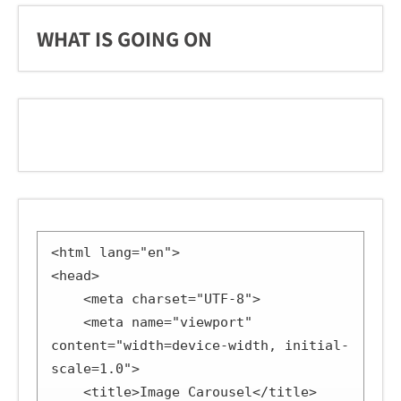
WHAT IS GOING ON
<html lang="en">

<head>

    <meta charset="UTF-8">

    <meta name="viewport" 
content="width=device-width, initial-
scale=1.0">

    <title>Image Carousel</title>
