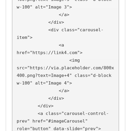
w-100" alt="Image 3">

                </a>

            </div>

            <div class="carousel-
item">

                <a 
href="https://link4.com">

                    <img 
src="https://via.placeholder.com/800x
400.png?text=Image+4" class="d-block 
w-100" alt="Image 4">

                </a>

            </div>

        </div>

        <a class="carousel-control-
prev" href="#imageCarousel" 
role="button" data-slide="prev">
