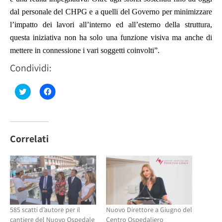
dal personale del CHPG e a quelli del Governo per minimizzare
l’impatto dei lavori all’interno ed all’esterno della struttura,
questa iniziativa non ha solo una funzione visiva ma anche di
mettere in connessione i vari soggetti coinvolti”.
Condividi:
Fai
Fai
clic
clic
qui
per
per
condividere
condividere
su
su
Facebook
Twitter
(Si
(Si
apre
Correlati
apre
in
in
una
una
nuova
nuova
finestra)
finestra)
585 scatti d’autore per il
Nuovo Direttore a Giugno del
cantiere del Nuovo Ospedale
Centro Ospedaliero