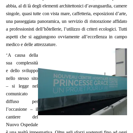
abbia, al di là degli elementi architettonici d’avanguardia, camere
singole, quasi tutte con vista mare, caffetteria, esposizioni d’arte,
una passeggiata panoramica, un servizio di ristorazione affidato
a professionisti dell’hôtellerie, l’utilizzo di criteri ecologici. Tutti
aspetti che si aggiungono ovviamente all’eccellenza in campo
medico e delle attrezzature.
“
A causa della
sua complessità
e dello sviluppo
nello stesso sito
– si legge nel
comunicato
diffuso per
l’occasione – il
cantiere del
Nuovo Ospedale
è una realtà impegnativa. Oltre agli sforzi sostenuti fino ad oggi