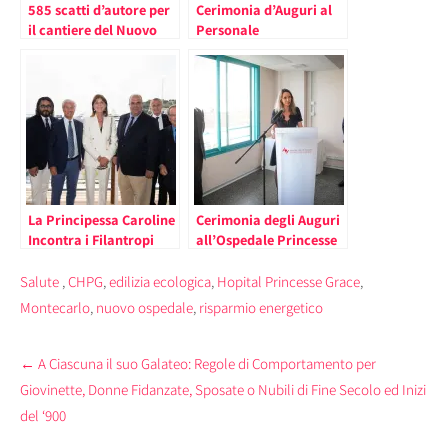
585 scatti d’autore per
Cerimonia d’Auguri al
il cantiere del Nuovo
Personale
Ospedale Princesse
dell’Ospedale
Grace
Principessa Grace:
“99,4 per cento dei
pazienti soddisfatto
delle cure ricevute”
La Principessa Caroline
Cerimonia degli Auguri
Incontra i Filantropi
all’Ospedale Princesse
che Hanno Contribuito
Grace di Monaco in
per l’Ospedale
Presenza del Principe
Salute
,
CHPG
,
edilizia ecologica
,
Hopital Princesse Grace
,
Princesse Grace
Alberto
Montecarlo
,
nuovo ospedale
,
risparmio energetico
Post
←
A Ciascuna il suo Galateo: Regole di Comportamento per
navigation
Giovinette, Donne Fidanzate, Sposate o Nubili di Fine Secolo ed Inizi
del ‘900