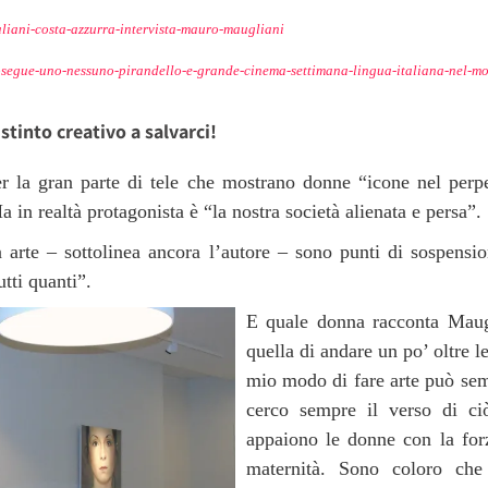
aliani-costa-azzurra-intervista-mauro-maugliani
osegue-uno-nessuno-pirandello-e-grande-cinema-settimana-lingua-italiana-nel-m
stinto creativo a salvarci!
r la gran parte di tele che mostrano donne “icone nel perpe
 in realtà protagonista è “la nostra società alienata e persa”.
 arte – sottolinea ancora l’autore – sono punti di sospens
tti quanti”.
E quale donna racconta Maug
quella di andare un po’ oltre le
mio modo di fare arte può semb
cerco sempre il verso di c
appaiono le donne con la forza
maternità. Sono coloro che