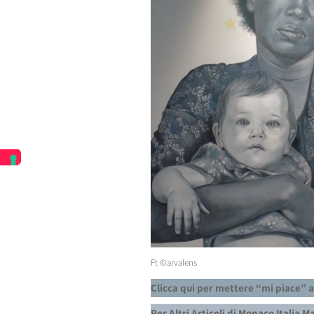
Ft ©arvalens
Clicca qui per mettere “mi piace” 
Per Altri Articoli di Monaco Italia 