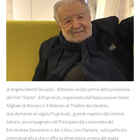
di Angela Valenti Durazzo - Abbiamo rivolto prima della proiezione
del film "Dante" di Pupi Avati, organizzata dall'Associazione Dante
Alighieri di Monaco il 3 febbraio al Théâtre des Variétés,
due domande al regista Pupi Avati, grande maestro del cinema
italiano, accompagnato nel Principato dal costumista del
film Andrea Sorrentino e dal critico Lino Damiani, sulla pellicola
cinematografica che ci offre la dimensione umana del poeta