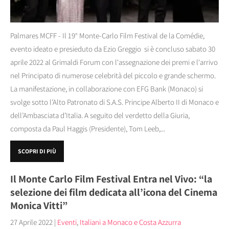
Palmares MCFF - Il 19° Monte-Carlo Film Festival de la Comédie,
evento ideato e presieduto da Ezio Greggio si è concluso sabato 30
aprile 2022 al Grimaldi Forum con l'assegnazione dei premi e l'arrivo
nel Principato di numerose celebrità del piccolo e grande schermo.
La manifestazione, in collaborazione con EFG Bank (Monaco) si
svolge sotto l’Alto Patronato di S.A.S. Principe Alberto II di Monaco e
dell’Ambasciata d’Italia. A seguito del verdetto della Giuria,
composta da Paul Haggis (Presidente), Tom Leeb,...
SCOPRI DI PIÙ
Il Monte Carlo Film Festival Entra nel Vivo: “la
selezione dei film dedicata all’icona del Cinema
Monica Vitti”
27 Aprile 2022
|
Eventi
,
Italiani a Monaco e Costa Azzurra