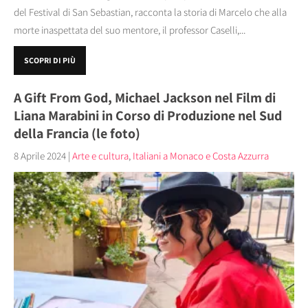
del Festival di San Sebastian, racconta la storia di Marcelo che alla
morte inaspettata del suo mentore, il professor Caselli,...
SCOPRI DI PIÙ
A Gift From God, Michael Jackson nel Film di
Liana Marabini in Corso di Produzione nel Sud
della Francia (le foto)
8 Aprile 2024
|
Arte e cultura
,
Italiani a Monaco e Costa Azzurra