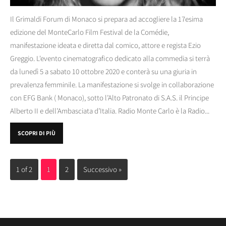
Il Grimaldi Forum di Monaco si prepara ad accogliere la 17esima
edizione del MonteCarlo Film Festival de la Comédie,
manifestazione ideata e diretta dal comico, attore e regista Ezio
Greggio. L'evento cinematografico dedicato alla commedia si terrà
da lunedì 5 a sabato 10 ottobre 2020 e conterà su una giuria in
prevalenza femminile. La manifestazione si svolge in collaborazione
con EFG Bank ( Monaco), sotto l’Alto Patronato di S.A.S. il Principe
Alberto II e dell’Ambasciata d’Italia. Radio Monte Carlo è la Radio...
SCOPRI DI PIÙ
1 of 2
1
2
Successivo »