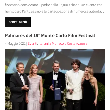
fiorentino considerato il padre della lingua italiana. Un evento che
ha riscosso l'entusiasmo e la partecipazione di numerose autorità,...
SCOPRI DI PIÙ
Palmares del 19° Monte Carlo Film Festival
4 Maggio 2022
|
Eventi
,
Italiani a Monaco e Costa Azzurra