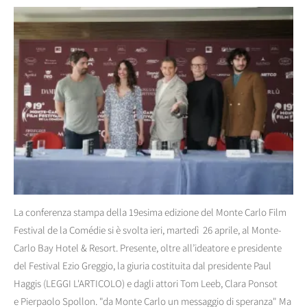
La conferenza stampa della 19esima edizione del Monte Carlo Film
Festival de la Comédie si è svolta ieri, martedì 26 aprile, al Monte-
Carlo Bay Hotel & Resort. Presente, oltre all’ideatore e presidente
del Festival Ezio Greggio, la giuria costituita dal presidente Paul
Haggis (LEGGI L'ARTICOLO) e dagli attori Tom Leeb, Clara Ponsot
e Pierpaolo Spollon. "da Monte Carlo un messaggio di speranza" Ma