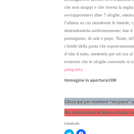
che non strappi e che rivesta la teglia
sovrapponetevi altre 7 sfoglie, otten
l’ultima su cui stenderete le bietole, 
distendendola uniformemente; fate 6 
parmigiano, di sale e pepe.
Tirate, in
i lembi della pasta che sopravanzerann
d’olio il tutto, mettetela per un’ora al
eviterete che le sfoglie cuocendo si 
pasquetta
Immagine in apertura©DR
Clicca qui per mettere “mi piace” 
Per Altri Articoli di Monaco Italia 
Condividi:
Fai
Fai