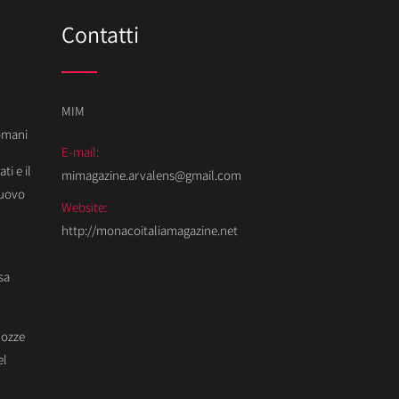
Contatti
MIM
Domani
E-mail:
ti e il
mimagazine.arvalens@gmail.com
Nuovo
Website:
http://monacoitaliamagazine.net
sa
Nozze
el