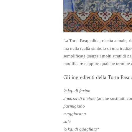
La Torta Pasqualina, ricetta attuale, 
ma nella realtà simbolo di una tradiz
semplificate (senza i molti strati di p
modificare neppure qualche termine e
Gli ingredienti della Torta Pasq
½ kg. di farina
2 mazzi di bietole
(anche sostituiti co
parmigiano
maggiorana
sale
½ kg. di quagliata*