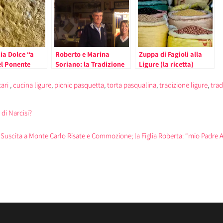
ia Dolce “a
Roberto e Marina
Zuppa di Fagioli alla
el Ponente
Soriano: la Tradizione
Ligure (la ricetta)
eale per il
Gastronomica Ligure a
 Pasquetta (La
Tutto Campo
ari
,
cucina ligure
,
picnic pasquetta
,
torta pasqualina
,
tradizione ligure
,
trad
di Narcisi?
Suscita a Monte Carlo Risate e Commozione; la Figlia Roberta: “mio Padre 