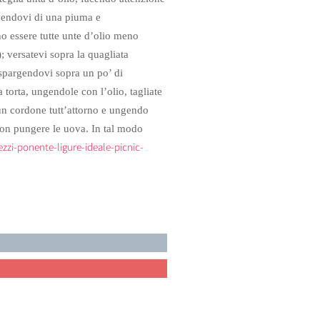
rvendovi di una piuma e
no essere tutte unte d’olio meno
); versatevi sopra la quagliata
spargendovi sopra un po’ di
a torta, ungendole con l’olio, tagliate
i un cordone tutt’attorno e ungendo
non pungere le uova. In tal modo
zzi-ponente-ligure-ideale-picnic-