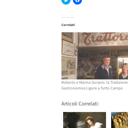
clic
clic
qui
per
per
condividere
condividere
su
su
Facebook
Twitter
(Si
Correlati
(Si
apre
apre
in
in
una
una
nuova
nuova
finestra)
finestra)
Roberto e Marina Soriano: la Tradizione
Gastronomica Ligure a Tutto Campo
Articoli Correlati: