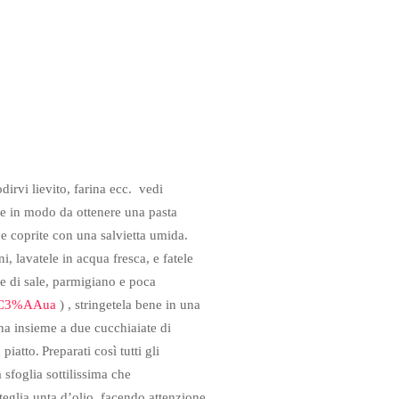
irvi lievito, farina ecc. vedi
ne in modo da ottenere una pasta
i e coprite con una salvietta umida.
ni, lavatele in acqua fresca, e fatele
le di sale, parmigiano e poca
ns%C3%AAua
) , stringetela bene in una
ina insieme a due cucchiaiate di
piatto.
Preparati così tutti gli
 sfoglia sottilissima che
teglia unta d’olio, facendo attenzione