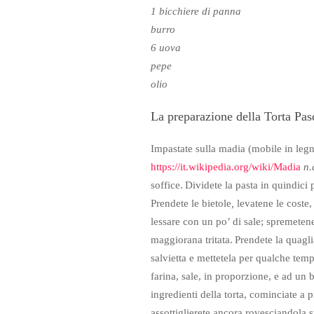
1 bicchiere di panna
burro
6 uova
pepe
olio
La preparazione della Torta Pas
Impastate sulla madia (
mobile in legn
https://it.wikipedia.org/wiki/Madia
n.
soffice.
Dividete la pasta in quindici p
Prendete le bietole
,
levatene le coste, 
lessare con un po’ di sale; spremeten
maggiorana tritata.
Prendete la quagl
salvietta e mettetela per qualche temp
farina, sale, in proporzione, e ad un
ingredienti della torta, cominciate a p
assottiglierete ancora rovesciandola su