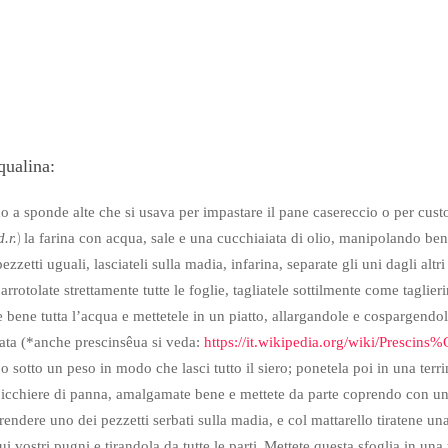
qualina:
o a sponde alte che si usava per impastare il pane casereccio o per custod
)
d.r.
la farina con acqua, sale e una cucchiaiata di olio, manipolando be
ezzetti uguali, lasciateli sulla madia, infarina, separate gli uni dagli altr
arrotolate strettamente tutte le foglie, tagliatele sottilmente come taglieri
e bene tutta l’acqua e mettetele in un piatto, allargandole e cospargendo
iata (*anche
prescinsêua
si veda:
https://it.wikipedia.org/wiki/Presci
o sotto un peso in modo che lasci tutto il siero; ponetela poi in una terr
 bicchiere di panna, amalgamate bene e mettete da parte coprendo con un 
rendere uno dei pezzetti serbati sulla madia, e col mattarello tiratene una
i vostri pugni e tirandola da tutte le parti.
Mettete questa sfoglia in una 