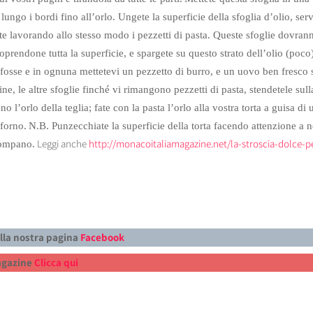
 lungo i bordi fino all’orlo.
Ungete la superficie della sfoglia d’olio, se
ute lavorando allo stesso modo i pezzetti di pasta. Queste sfoglie dovran
coprendone tutta la superficie, e spargete su questo strato dell’olio (poco
fosse e in ognuna mettetevi un pezzetto di burro, e un uovo ben fresco 
fine, le altre sfoglie finché vi rimangono pezzetti di pasta, stendetele sull
o l’orlo della teglia; fate con la pasta l’orlo alla vostra torta a guisa d
 forno.
N.B. Punzecchiate la superficie della torta facendo attenzione a 
Leggi anche
http://monacoitaliamagazine.net/la-stroscia-dolce-pe
rompano.
alla nostra pagina
Facebook
Magazine
Clicca qui