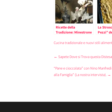
Ricette della
La Strosc
Tradizione: Minestrone
Pezzi” d
alla Genovese con Pesto
Ligure, Id
e Brichetti
picnic di
Cucina tradizionale e nuovi stili aliment
Ricetta)
Post
←
Sapete Dove si Trova questa Distesa 
navigation
“Pane e cioccolata” con Nino Manfredi 
alla Famiglia” (La nostra intervista).
→