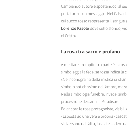
Cambiando autore e spostandoci al sedic
portatore di un messaggio. Nel Calvari
cui succo rosso rappresenta il sangue 
Lorenzo Fasolo
dove sullo sfondo, vici
di Cristo».
La rosa tra sacro e profano
A meritare un capitolo a parte è la ros
simboleggia la fede; se rossa indica la 
«Nell’iconogra fia della mistica cristian
simbolo antichissimo dell’amore, ma se 
Nella simbologia funebre, invece, simbo
processione dei santi in Paradiso».
Ed ancora le rose protagoniste, visibili 
«Esposta ad una vera e propria «cascata 
si riversano dall’alto, lasciate cadere d