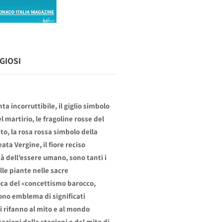
GIOSI
nta incorruttibile, il giglio simbolo
l martirio, le fragoline rosse del
sto, la rosa rossa simbolo della
ata Vergine, il fiore reciso
 dell’essere umano, sono tanti i
elle piante nelle sacre
poca del «concettismo barocco,
ono emblema di significati
si rifanno al mito e al mondo
cazioni delle stagioni e del mito di