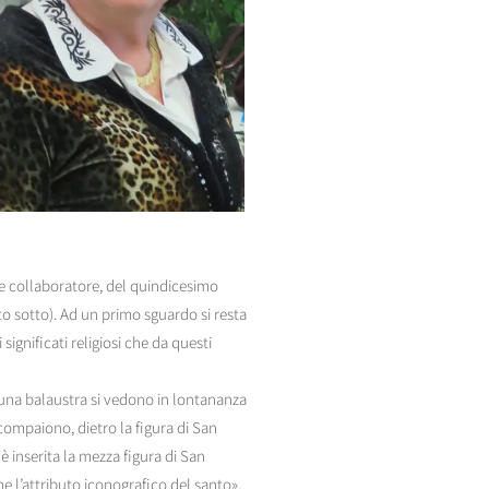
e collaboratore, del quindicesimo
o sotto). Ad un primo sguardo si resta
significati religiosi che da questi
 una balaustra si vedono in lontananza
 compaiono, dietro la figura di San
 è inserita la mezza figura di San
me l’attributo iconografico del santo».