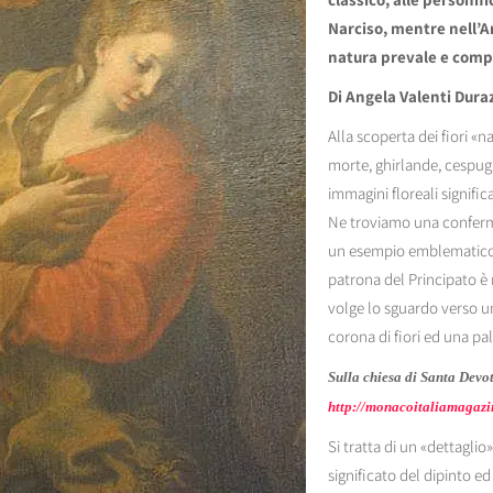
Narciso, mentre nell’A
natura prevale e compe
Di Angela Valenti Dura
Alla scoperta dei fiori «n
morte, ghirlande, cespugli
immagini floreali significa
Ne troviamo una conferm
un esempio emblematico,
patrona del Principato è 
volge lo sguardo verso u
corona di fiori ed una pal
Sulla chiesa di Santa Devot
http://monacoitaliamagazi
Si tratta di un «dettaglio»
significato del dipinto ed