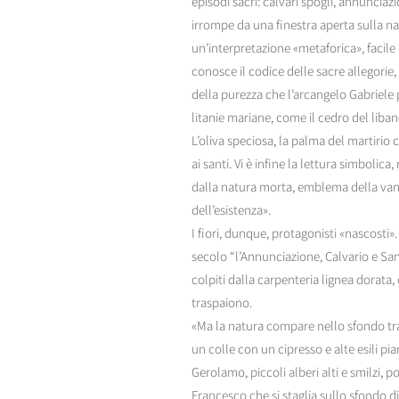
episodi sacri: calvari spogli, annunciaz
irrompe da una finestra aperta sulla nat
un’interpretazione «metaforica», facil
conosce il codice delle sacre allegorie,
della purezza che l’arcangelo Gabriele po
litanie mariane, come il cedro del libano
L’oliva speciosa, la palma del martirio c
ai santi. Vi è infine la lettura simbolica
dalla natura morta, emblema della vani
dell’esistenza».
I fiori, dunque, protagonisti «nascosti
secolo “l’Annunciazione, Calvario e Sa
colpiti dalla carpenteria lignea dorata, d
traspaiono.
«Ma la natura compare nello sfondo tra
un colle con un cipresso e alte esili pi
Gerolamo, piccoli alberi alti e smilzi, p
Francesco che si staglia sullo sfondo di