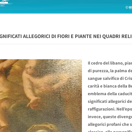
GNIFICATI ALLEGORICI DI FIORI E PIANTE NEI QUADRI RELI
Il cedro del libano, pia
di purezza, la palma de
sangue salvifico di Cri
carità e bianca della Be
emblema della caducità
significati allegorici d
raffigurazioni. Nell’e
invece, queste diveng
allegorici profani che 
classico, alle personifi