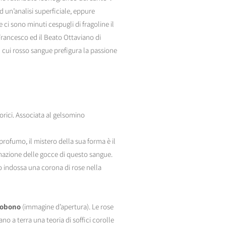
 un’analisi superficiale, eppure
 ci sono minuti cespugli di fragoline il
Francesco ed il Beato Ottaviano di
l cui rosso sangue prefigura la passione
orici. Associata al gelsomino
 profumo, il mistero della sua forma è il
rmazione delle gocce di questo sangue.
no indossa una corona di rose nella
dobono
(immagine d’apertura). Le rose
ano a terra una teoria di soffici corolle