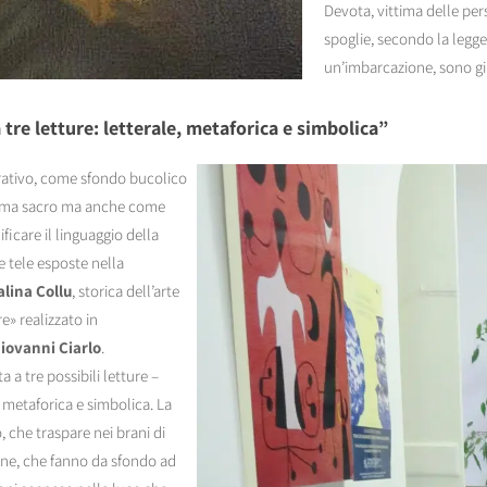
Devota, vittima delle pers
spoglie, secondo la legg
un’imbarcazione, sono giu
 tre letture: letterale, metaforica e simbolica”
ativo, come sfondo bucolico
 tema sacro ma anche come
ficare il linguaggio della
e tele esposte nella
lina Collu
, storica dell’arte
e» realizzato in
iovanni Ciarlo
.
 a tre possibili letture –
 metaforica e simbolica. La
, che traspare nei brani di
ione, che fanno da sfondo ad