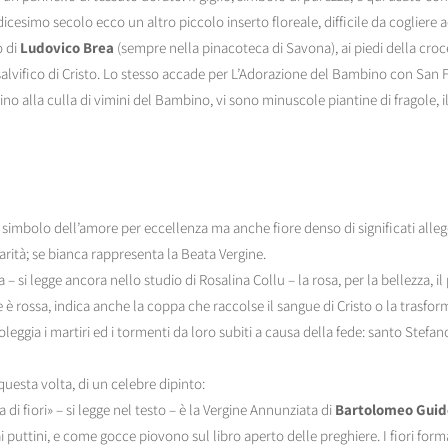
esimo secolo ecco un altro piccolo inserto floreale, difficile da cogliere ad
o di
Ludovico Brea
(sempre nella pinacoteca di Savona), ai piedi della croce
salvifico di Cristo. Lo stesso accade per L’Adorazione del Bambino con San 
no alla culla di vimini del Bambino, vi sono minuscole piantine di fragole, i
a simbolo dell’amore per eccellenza ma anche fiore denso di significati alleg
carità; se bianca rappresenta la Beata Vergine.
a – si legge ancora nello studio di Rosalina Collu – la rosa, per la bellezza, il
è rossa, indica anche la coppa che raccolse il sangue di Cristo o la trasfo
leggia i martiri ed i tormenti da loro subiti a causa della fede: santo Stefa
questa volta, di un celebre dipinto:
di fiori» – si legge nel testo – è la Vergine Annunziata di
Bartolomeo Gui
ai puttini, e come gocce piovono sul libro aperto delle preghiere. I fiori form