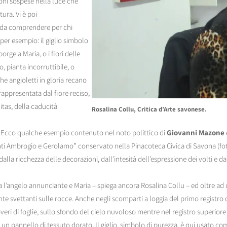
ioni sospese nella luce che
ura. Vi è poi
e da comprendere per chi
 per esempio: il giglio simbolo
rge a Maria, o i fiori delle
, pianta incorruttibile, o
he angioletti in gloria recano
, rappresentata dal fiore reciso,
tas, della caducità
Rosalina Collu, Critica d’Arte savonese.
». Ecco qualche esempio contenuto nel noto polittico di
Giovanni Mazone
nti Ambrogio e Gerolamo” conservato nella Pinacoteca Civica di Savona (fot
alla ricchezza delle decorazioni, dall’intesità dell’espressione dei volti e dai 
 l’angelo annunciante e Maria – spiega ancora Rosalina Collu – ed oltre ad
ante svettanti sulle rocce. Anche negli scomparti a loggia del primo registro
overi di foglie, sullo sfondo del cielo nuvoloso mentre nel registro superiore
 un pannello di tessuto dorato. Il giglio, simbolo di purezza, è qui usato co