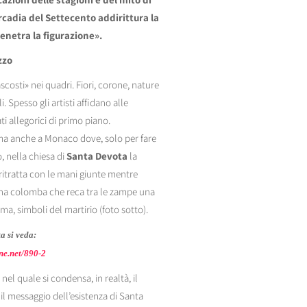
rcadia del Settecento addirittura la
netra la figurazione».
zzo
ascosti» nei quadri. Fiori, corone, nature
. Spesso gli artisti affidano alle
ti allegorici di primo piano.
a anche a Monaco dove, solo per fare
 nella chiesa di
Santa Devota
la
ritratta con le mani giunte mentre
na colomba che reca tra le zampe una
ma, simboli del martirio (foto sotto).
a si veda:
ne.net/890-2
 nel quale si condensa, in realtà, il
 il messaggio dell’esistenza di Santa