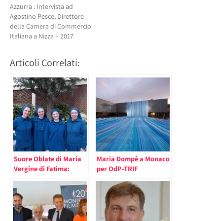
Azzurra : Intervista ad
Agostino Pesce, Direttore
della Camera di Commercio
Italiana a Nizza – 2017
Articoli Correlati:
Suore Oblate di Maria
Maria Dompè a Monaco
Vergine di Fatima:
per OdP-TRIF
Missionarie dello
Spirito nel Principato di
Monaco