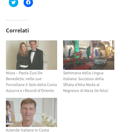
Fai
Fai
clic
clic
qui
per
per
condividere
condividere
su
su
Facebook
Twitter
(Si
(Si
apre
Correlati
apre
in
in
una
una
nuova
nuova
finestra)
finestra)
Nizza – Paola Zusi De
Settimana della Lingua
Benedictis: nelle sue
Italiana: Successo della
Porcellane il Sole della Costa
Sfilata d’Alta Moda al
Azzurra e i Ricordi d’Oriente
Negresco di Nizza (le foto)
Aziende Italiane in Costa