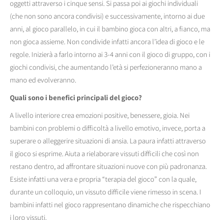
oggetti attraverso i cinque sensi. Si passa poi ai giochi individuali
(che non sono ancora condivisi) e successivamente, intorno ai due
anni, al gioco parallelo, in cui il bambino gioca con altri, a fianco, ma
non gioca assieme. Non condivide infatti ancora l’idea di gioco e le
regole. Inizierà a farlo intorno ai 3-4 anni con il gioco di gruppo, con i
giochi condivisi, che aumentando l’età si perfezioneranno mano a
mano ed evolveranno.
Quali sono i benefici principali del gioco?
A livello interiore crea emozioni positive, benessere, gioia. Nei
bambini con problemi o difficoltà a livello emotivo, invece, porta a
superare o alleggerire situazioni di ansia. La paura infatti attraverso
il gioco si esprime. Aiuta a rielaborare vissuti difficili che così non
restano dentro, ad affrontare situazioni nuove con più padronanza.
Esiste infatti una vera e propria “terapia del gioco” con la quale,
durante un colloquio, un vissuto difficile viene rimesso in scena. I
bambini infatti nel gioco rappresentano dinamiche che rispecchiano
i loro vissuti.