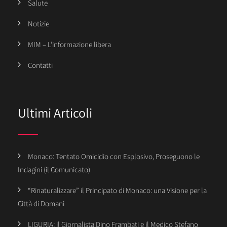
Salute
Notizie
MIM – L’informazione libera
Contatti
Ultimi Articoli
Monaco: Tentato Omicidio con Esplosivo, Proseguono le
Indagini (il Comunicato)
“Rinaturalizzare” il Principato di Monaco: una Visione per la
Città di Domani
LIGURIA: il Giornalista Dino Frambati e il Medico Stefano