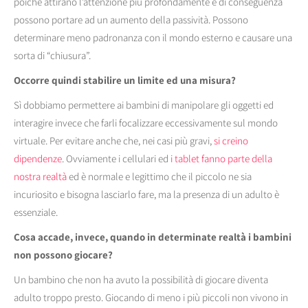
poiché attirano l’attenzione più profondamente e di conseguenza
possono portare ad un aumento della passività. Possono
determinare meno padronanza con il mondo esterno e causare una
sorta di “chiusura”.
Occorre quindi stabilire un limite ed una misura?
Sì dobbiamo permettere ai bambini di manipolare gli oggetti ed
interagire invece che farli focalizzare eccessivamente sul mondo
virtuale. Per evitare anche che, nei casi più gravi,
si creino
dipendenze
. Ovviamente i cellulari ed
i tablet fanno parte della
nostra realtà
ed è normale e legittimo che il piccolo ne sia
incuriosito e bisogna lasciarlo fare, ma la presenza di un adulto è
essenziale.
Cosa accade, invece, quando in determinate realtà i bambini
non possono giocare?
Un bambino che non ha avuto la possibilità di giocare diventa
adulto troppo presto. Giocando di meno i più piccoli non vivono in