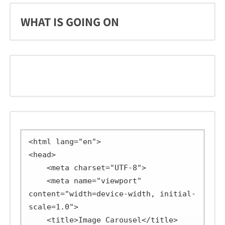
WHAT IS GOING ON
<html lang="en">

<head>

    <meta charset="UTF-8">

    <meta name="viewport" 
content="width=device-width, initial-
scale=1.0">

    <title>Image Carousel</title>
