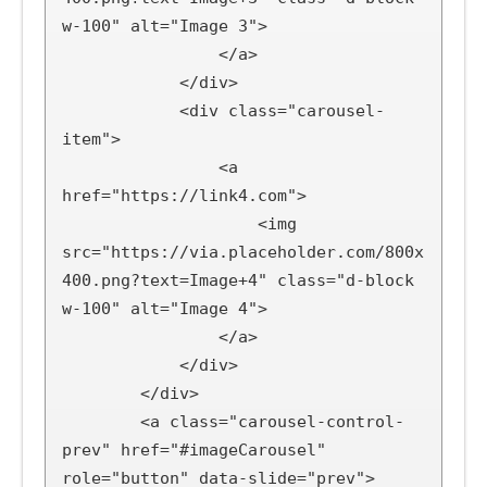
w-100" alt="Image 3">

                </a>

            </div>

            <div class="carousel-
item">

                <a 
href="https://link4.com">

                    <img 
src="https://via.placeholder.com/800x
400.png?text=Image+4" class="d-block 
w-100" alt="Image 4">

                </a>

            </div>

        </div>

        <a class="carousel-control-
prev" href="#imageCarousel" 
role="button" data-slide="prev">
