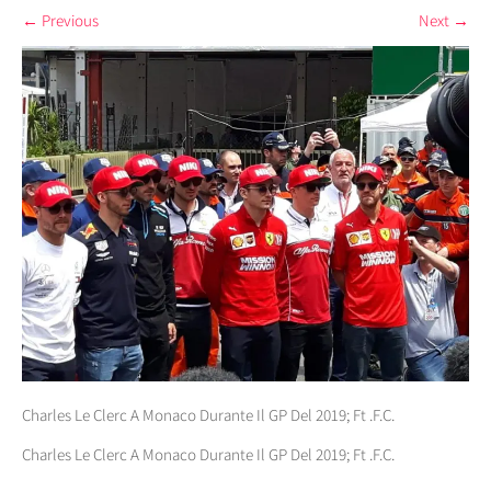
←
Previous
Next
→
Charles Le Clerc A Monaco Durante Il GP Del 2019; Ft .F.C.
Charles Le Clerc A Monaco Durante Il GP Del 2019; Ft .F.C.