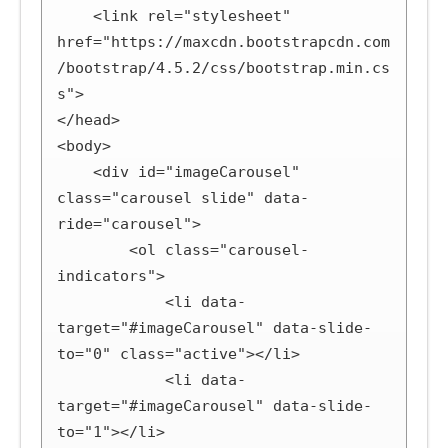
    <link rel="stylesheet" 
href="https://maxcdn.bootstrapcdn.com
/bootstrap/4.5.2/css/bootstrap.min.cs
s">

</head>

<body>

    <div id="imageCarousel" 
class="carousel slide" data-
ride="carousel">

        <ol class="carousel-
indicators">

            <li data-
target="#imageCarousel" data-slide-
to="0" class="active"></li>

            <li data-
target="#imageCarousel" data-slide-
to="1"></li>
