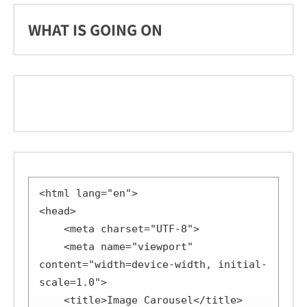
WHAT IS GOING ON
<html lang="en">

<head>

    <meta charset="UTF-8">

    <meta name="viewport" 
content="width=device-width, initial-
scale=1.0">

    <title>Image Carousel</title>
