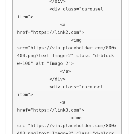
            </div>

            <div class="carousel-
item">

                <a 
href="https://link2.com">

                    <img 
src="https://via.placeholder.com/800x
400.png?text=Image+2" class="d-block 
w-100" alt="Image 2">

                </a>

            </div>

            <div class="carousel-
item">

                <a 
href="https://link3.com">

                    <img 
src="https://via.placeholder.com/800x
400.png?text=Image+3" class="d-block 