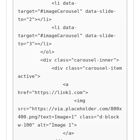
            <li data-
target="#imageCarousel" data-slide-
to="2"></li>

            <li data-
target="#imageCarousel" data-slide-
to="3"></li>

        </ol>

        <div class="carousel-inner">

            <div class="carousel-item 
active">

                <a 
href="https://link1.com">

                    <img 
src="https://via.placeholder.com/800x
400.png?text=Image+1" class="d-block 
w-100" alt="Image 1">

                </a>
