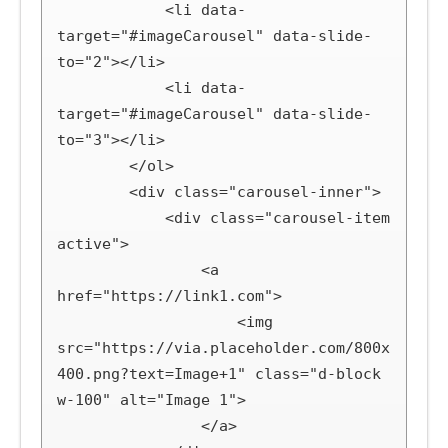
            <li data-
target="#imageCarousel" data-slide-
to="2"></li>

            <li data-
target="#imageCarousel" data-slide-
to="3"></li>

        </ol>

        <div class="carousel-inner">

            <div class="carousel-item 
active">

                <a 
href="https://link1.com">

                    <img 
src="https://via.placeholder.com/800x
400.png?text=Image+1" class="d-block 
w-100" alt="Image 1">

                </a>
