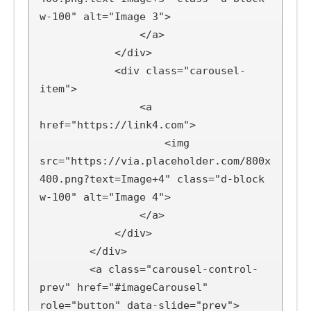
w-100" alt="Image 3">

                </a>

            </div>

            <div class="carousel-
item">

                <a 
href="https://link4.com">

                    <img 
src="https://via.placeholder.com/800x
400.png?text=Image+4" class="d-block 
w-100" alt="Image 4">

                </a>

            </div>

        </div>

        <a class="carousel-control-
prev" href="#imageCarousel" 
role="button" data-slide="prev">
