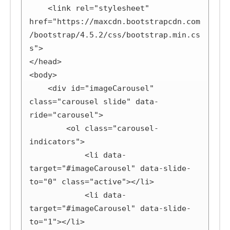
    <link rel="stylesheet" 
href="https://maxcdn.bootstrapcdn.com
/bootstrap/4.5.2/css/bootstrap.min.cs
s">

</head>

<body>

    <div id="imageCarousel" 
class="carousel slide" data-
ride="carousel">

        <ol class="carousel-
indicators">

            <li data-
target="#imageCarousel" data-slide-
to="0" class="active"></li>

            <li data-
target="#imageCarousel" data-slide-
to="1"></li>
