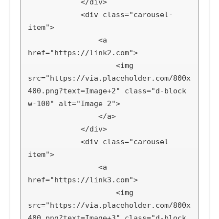
            </div>

            <div class="carousel-
item">

                <a 
href="https://link2.com">

                    <img 
src="https://via.placeholder.com/800x
400.png?text=Image+2" class="d-block 
w-100" alt="Image 2">

                </a>

            </div>

            <div class="carousel-
item">

                <a 
href="https://link3.com">

                    <img 
src="https://via.placeholder.com/800x
400.png?text=Image+3" class="d-block 