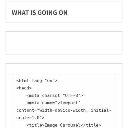
WHAT IS GOING ON
<html lang="en">

<head>

    <meta charset="UTF-8">

    <meta name="viewport" 
content="width=device-width, initial-
scale=1.0">

    <title>Image Carousel</title>
