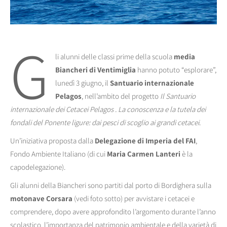
G
li alunni delle classi prime della scuola
media
Biancheri di Ventimiglia
hanno potuto “esplorare”,
lunedì 3 giugno, il
Santuario internazionale
Pelagos
, nell’ambito del progetto
Il Santuario
internazionale dei Cetacei Pelagos . La conoscenza e la tutela dei
fondali del Ponente ligure: dai pesci di scoglio ai grandi cetacei
.
Un’iniziativa proposta dalla
Delegazione di Imperia del FAI
,
Fondo Ambiente Italiano (di cui
Maria Carmen Lanteri
è la
capodelegazione).
Gli alunni della Biancheri sono partiti dal porto di Bordighera sulla
motonave Corsara
(vedi foto sotto) per avvistare i cetacei e
comprendere, dopo avere approfondito l’argomento durante l’anno
scolastico, l’importanza del patrimonio ambientale e della varietà di