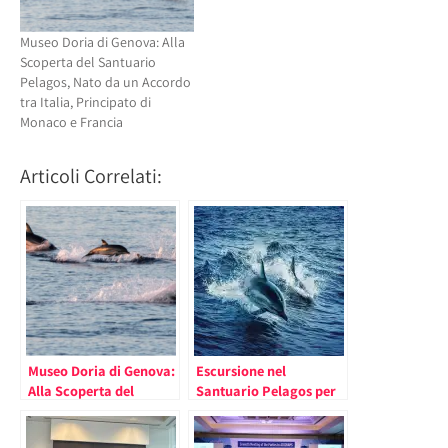
Museo Doria di Genova: Alla
Scoperta del Santuario
Pelagos, Nato da un Accordo
tra Italia, Principato di
Monaco e Francia
Articoli Correlati:
Museo Doria di Genova:
Escursione nel
Alla Scoperta del
Santuario Pelagos per
Santuario Pelagos,
una Classe di Alunni del
Nato da un Accordo tra
Principato (rinviata al