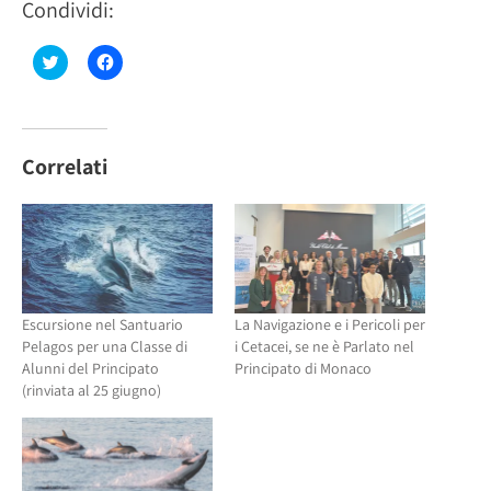
Condividi:
Fai
Fai
clic
clic
qui
per
per
condividere
condividere
su
su
Facebook
Twitter
(Si
(Si
apre
Correlati
apre
in
in
una
una
nuova
nuova
finestra)
finestra)
Escursione nel Santuario
La Navigazione e i Pericoli per
Pelagos per una Classe di
i Cetacei, se ne è Parlato nel
Alunni del Principato
Principato di Monaco
(rinviata al 25 giugno)