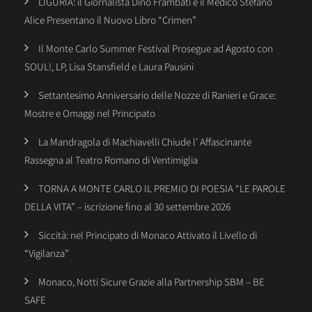
LIGURIA: il Giornalista Dino Frambati e il Medico Stefano
Alice Presentano il Nuovo Libro “Crimen”
Il Monte Carlo Summer Festival Prosegue ad Agosto con
SOUL!, LP, Lisa Stansfield e Laura Pausini
Settantesimo Anniversario delle Nozze di Ranieri e Grace:
Mostre e Omaggi nel Principato
La Mandragola di Machiavelli Chiude l’ Affascinante
Rassegna al Teatro Romano di Ventimiglia
TORNA A MONTE CARLO IL PREMIO DI POESIA “LE PAROLE
DELLA VITA” – iscrizione fino al 30 settembre 2026
Siccità: nel Principato di Monaco Attivato il Livello di
“Vigilanza”
Monaco, Notti Sicure Grazie alla Partnership SBM – BE
SAFE