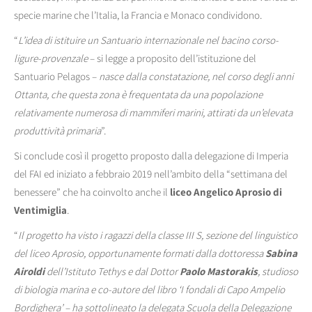
specie marine che l’Italia, la Francia e Monaco condividono.
“
L’idea di istituire un Santuario internazionale nel bacino corso-
ligure-provenzale
– si legge a proposito dell’istituzione del
Santuario Pelagos –
nasce dalla constatazione, nel corso degli anni
Ottanta, che questa zona è frequentata da una popolazione
relativamente numerosa di mammiferi marini, attirati da un’elevata
produttività primaria
”.
Si conclude così il progetto proposto dalla delegazione di Imperia
del FAI ed iniziato a febbraio 2019 nell’ambito della “settimana del
benessere” che ha coinvolto anche il
liceo Angelico Aprosio di
Ventimiglia
.
“
Il progetto ha visto i ragazzi della classe III S, sezione del linguistico
del liceo Aprosio, opportunamente formati dalla dottoressa
Sabina
Airoldi
dell’Istituto Tethys e dal Dottor
Paolo Mastorakis
, studioso
di biologia marina e co-autore del libro ‘I fondali di Capo Ampelio
Bordighera’ – ha sottolineato la delegata Scuola della Delegazione