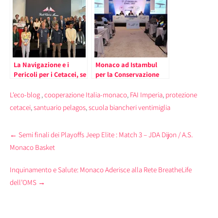
Italia, Principato di
25 giugno)
Monaco e Francia
La Navigazione e i
Monaco ad Istambul
Pericoli per i Cetacei, se
per la Conservazione
ne è Parlato nel
dei Cetacei
Principato di Monaco
L'eco-blog
,
cooperazione Italia-monaco
,
FAI Imperia
,
protezione
cetacei
,
santuario pelagos
,
scuola biancheri ventimiglia
Post
←
Semi finali dei Playoffs Jeep Elite : Match 3 – JDA Dijon / A.S.
navigation
Monaco Basket
Inquinamento e Salute: Monaco Aderisce alla Rete BreatheLife
dell’OMS
→