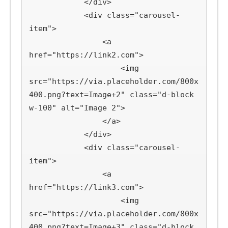
            </div>

            <div class="carousel-
item">

                <a 
href="https://link2.com">

                    <img 
src="https://via.placeholder.com/800x
400.png?text=Image+2" class="d-block 
w-100" alt="Image 2">

                </a>

            </div>

            <div class="carousel-
item">

                <a 
href="https://link3.com">

                    <img 
src="https://via.placeholder.com/800x
400.png?text=Image+3" class="d-block 