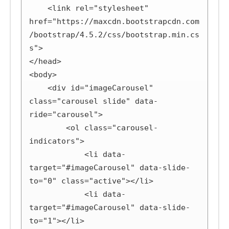
    <link rel="stylesheet" 
href="https://maxcdn.bootstrapcdn.com
/bootstrap/4.5.2/css/bootstrap.min.cs
s">

</head>

<body>

    <div id="imageCarousel" 
class="carousel slide" data-
ride="carousel">

        <ol class="carousel-
indicators">

            <li data-
target="#imageCarousel" data-slide-
to="0" class="active"></li>

            <li data-
target="#imageCarousel" data-slide-
to="1"></li>
