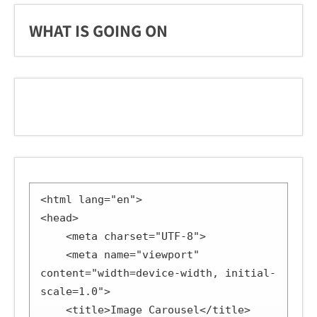
WHAT IS GOING ON
<html lang="en">

<head>

    <meta charset="UTF-8">

    <meta name="viewport" 
content="width=device-width, initial-
scale=1.0">

    <title>Image Carousel</title>
