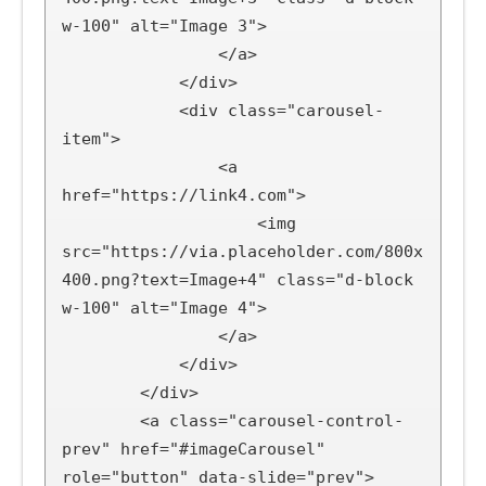
w-100" alt="Image 3">

                </a>

            </div>

            <div class="carousel-
item">

                <a 
href="https://link4.com">

                    <img 
src="https://via.placeholder.com/800x
400.png?text=Image+4" class="d-block 
w-100" alt="Image 4">

                </a>

            </div>

        </div>

        <a class="carousel-control-
prev" href="#imageCarousel" 
role="button" data-slide="prev">
