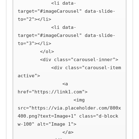
            <li data-
target="#imageCarousel" data-slide-
to="2"></li>

            <li data-
target="#imageCarousel" data-slide-
to="3"></li>

        </ol>

        <div class="carousel-inner">

            <div class="carousel-item 
active">

                <a 
href="https://link1.com">

                    <img 
src="https://via.placeholder.com/800x
400.png?text=Image+1" class="d-block 
w-100" alt="Image 1">

                </a>
