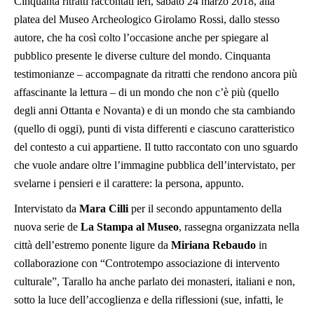
Cinquanta ritratti raccontati ieri, sabato 24 marzo 2018, alla
platea del Museo Archeologico Girolamo Rossi, dallo stesso
autore, che ha così colto l’occasione anche per spiegare al
pubblico presente le diverse culture del mondo. Cinquanta
testimonianze – accompagnate da ritratti che rendono ancora più
affascinante la lettura – di un mondo che non c’è più (quello
degli anni Ottanta e Novanta) e di un mondo che sta cambiando
(quello di oggi), punti di vista differenti e ciascuno caratteristico
del contesto a cui appartiene. Il tutto raccontato con uno sguardo
che vuole andare oltre l’immagine pubblica dell’intervistato, per
svelarne i pensieri e il carattere: la persona, appunto.
Intervistato da
Mara Cilli
per il secondo appuntamento della
nuova serie de
La Stampa al Museo
, rassegna organizzata nella
città dell’estremo ponente ligure da
Miriana Rebaudo
in
collaborazione con “Controtempo associazione di intervento
culturale”, Tarallo ha anche parlato dei monasteri, italiani e non,
sotto la luce dell’accoglienza e della riflessioni (sue, infatti, le