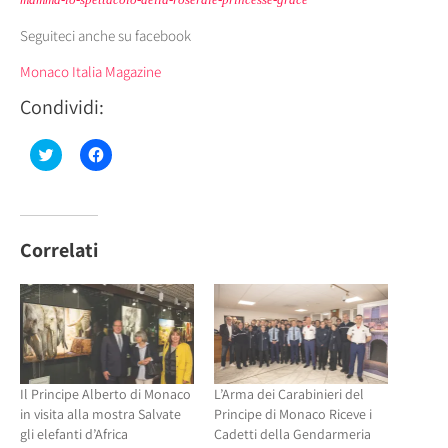
Seguiteci anche su facebook
Monaco Italia Magazine
Condividi:
Fai
Fai
clic
clic
qui
per
per
condividere
condividere
su
su
Facebook
Twitter
(Si
(Si
apre
Correlati
apre
in
in
una
una
nuova
nuova
finestra)
finestra)
Il Principe Alberto di Monaco
L’Arma dei Carabinieri del
in visita alla mostra Salvate
Principe di Monaco Riceve i
gli elefanti d’Africa
Cadetti della Gendarmeria