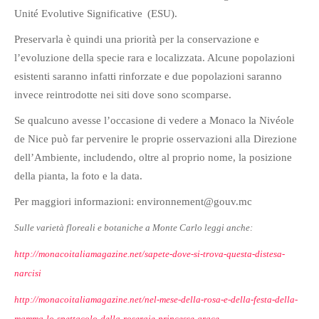
Unité Evolutive Significative
(ESU).
Preservarla è quindi una priorità per la conservazione e
l’evoluzione della specie rara e localizzata. Alcune popolazioni
esistenti saranno infatti rinforzate e due popolazioni saranno
invece reintrodotte nei siti dove sono scomparse.
Se qualcuno avesse l’occasione di vedere a Monaco la Nivéole
de Nice può far pervenire le proprie osservazioni alla Direzione
dell’Ambiente, includendo, oltre al proprio nome, la posizione
della pianta, la foto e la data.
Per maggiori informazioni: environnement@gouv.mc
Sulle varietà floreali e botaniche a Monte Carlo leggi anche:
http://monacoitaliamagazine.net/sapete-dove-si-trova-questa-distesa-
narcisi
http://monacoitaliamagazine.net/nel-mese-della-rosa-e-della-festa-della-
mamma-lo-spettacolo-della-roseraie-princesse-grace