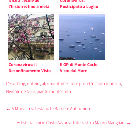
Nice à l’école de
Coronavirus:
l’histoire: fino a metà
Posticipato a Luglio
ottobre l’esposizione
2020 il Monte Carlo
che racconta la città
Film Festival, Ezio
dalla preistoria fino all’
Greggio “Ripartiremo
“invenzione” del
più Forti che Mai”
turismo.
Coronavirus: il
Il GP di Monte Carlo
Deconfinamento Visto
Visto dal Mare
dallo Psicologo
L'eco-blog
,
notizie
,
alpi marittime
,
fiore protetto
,
flora monaco
,
Nivéole de Nice
,
piante montecarlo
Post
←
A Monaco si Testano le Barriere Antirumore
navigation
Artisti Italiani in Costa Azzurra: Intervista a Mauro Maugliani
→