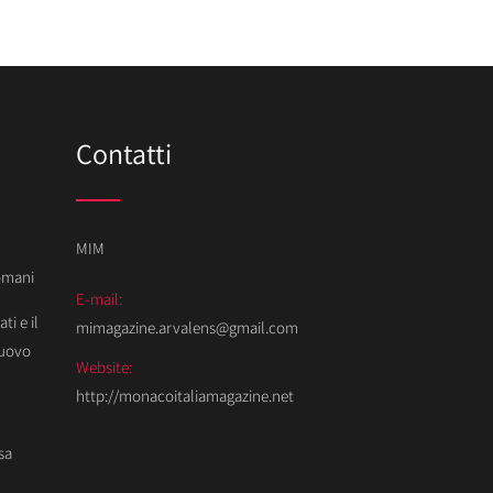
Contatti
MIM
Domani
E-mail:
ti e il
mimagazine.arvalens@gmail.com
Nuovo
Website:
http://monacoitaliamagazine.net
sa