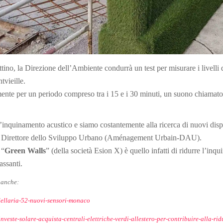
ttino, la Direzione dell’Ambiente condurrà un test per misurare i livelli
tvieille.
ente per un periodo compreso tra i 15 e i 30 minuti, un suono chiamato 
’inquinamento acustico e siamo costantemente alla ricerca di nuovi disp
, Direttore dello Sviluppo Urbano (Aménagement Urbain-DAU).
 “
Green Walls
” (della società Esion X) è quello infatti di ridurre l’in
assanti.
 anche:
dellaria-52-nuovi-sensori-monaco
este-solare-acquista-centrali-elettriche-verdi-allestero-per-contribuire-alla-rid