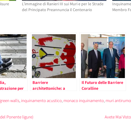
isure
L’immagine di Ranieri III sui Muri e per le Strade
Inquinamen
del Principato Preannuncia il Centenario
Membro Fo
ia,
Barriere
Il Futuro delle Barriere
strazione per
architettoniche: a
Coralline
mento delle
Ventimiglia i Bambini
delle Scuole Decorano
green walls
,
inquinamento acustico
,
monaco inquinamento
,
muri antirumo
toniche
le Pedane per Rendere
Accessibili i Negozi
 del Ponente ligure)
Avete Mai Vist