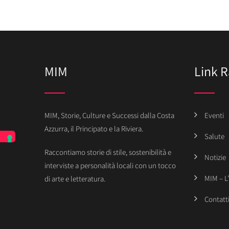
MIM
Link R
MIM, Storie, Culture e Successi dalla Costa
Eventi
Azzurra, il Principato e la Riviera.
Salute
Raccontiamo storie di stile, sostenibilità e
Notizie
interviste a personalità locali con un tocco
MIM – L
di arte e letteratura.
Contatt