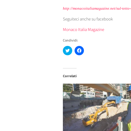
http://monacoitaliamagazine.net/sul-tetto
Seguiteci anche su facebook
Monaco Italia Magazine
Condividi:
Fai
Fai
clic
clic
qui
per
per
condividere
condividere
su
su
Facebook
Twitter
(Si
Correlati
(Si
apre
apre
in
in
una
una
nuova
nuova
finestra)
finestra)