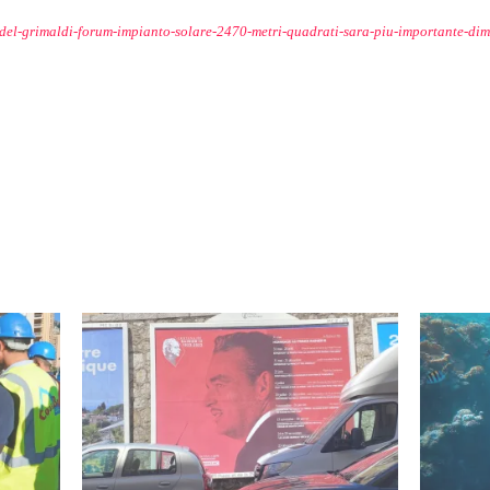
-del-grimaldi-forum-impianto-solare-2470-metri-quadrati-sara-piu-importante-di