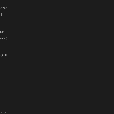
Nozze
el
de l’
ano di
O DI
della