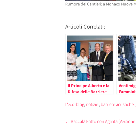
Rumore dei Cantieri: a Monaco Nuove M
Articoli Correlati:
Il Principe Alberto e la
Ventimigl
Difesa delle Barriere
l’ammini
Coralline
l’abbatti
barriere
L'eco-blog
,
notizie
,
barriere acustiche
,
architet
Post
←
Baccalà Fritto con Agliata (Versione
navigation