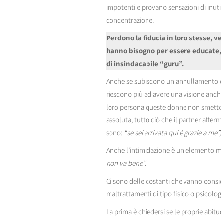
impotenti e provano sensazioni di inutil
concentrazione.
Perdono la fiducia in loro stesse,
hanno bisogno per essere educate,
di insindacabile “guru”.
Anche se subiscono un annullamento dell
riescono più ad avere una visione anch
loro persona queste donne non smettono
assoluta, tutto ciò che il partner affer
sono:
“se sei arrivata qui è grazie a me”
Anche l’intimidazione è un elemento mol
non va bene”.
Ci sono delle costanti che vanno consid
maltrattamenti di tipo fisico o psicolo
La prima è chiedersi se le proprie abit