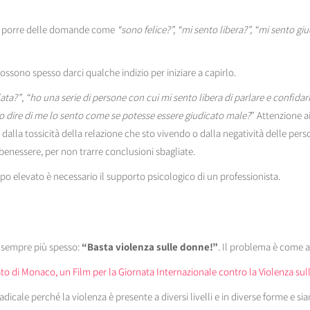
 può porre delle domande come
“sono felice?”, “mi sento libera?”, “mi sento giu
ono spesso darci qualche indizio per iniziare a capirlo.
lata?”
,
“ho una serie di persone con cui mi sento libera di parlare e confida
o dire di me lo sento come se potesse essere giudicato male?
” Attenzione ai
lla tossicità della relazione che sto vivendo o dalla negatività delle pers
benessere, per non trarre conclusioni sbagliate.
ppo elevato è necessario il supporto psicologico di un professionista.
, sempre più spesso:
“Basta violenza sulle donne!”
. Il problema è come a
o di Monaco, un Film per la Giornata Internazionale contro la Violenza su
icale perché la violenza è presente a diversi livelli e in diverse forme e s