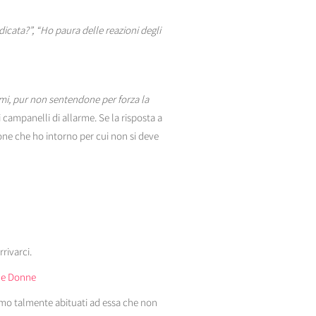
dicata?”, “Ho paura delle reazioni degli
rmi, pur non sentendone per forza la
 campanelli di allarme. Se la risposta a
one che ho intorno per cui non si deve
rrivarci.
lle Donne
iamo talmente abituati ad essa che non