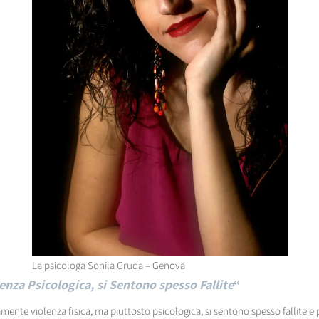
La psicologa Sonila Gruda – Genova
nza Psicologica, si Sentono spesso Fallite
“
ente violenza fisica, ma piuttosto psicologica, si sentono spesso fallite e