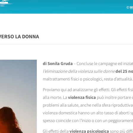
 VERSO LA DONNA
di Sonila Gruda
– Concluse le campagne ed iniziat
l’eliminazione della violenza sulle donne
del 25 n
maltrattamenti fisici o psicologici, resta d’attualità.
Proviamo qui ad analizzarne gli effetti. Gli effetti fis
alla morte. La
violenza fisica
può inoltre portare 
problemi alla salute, anche nella sfera riprodutti
violenza domestica hanno un alto tasso di aborti 
spesso coincide con l’inizio o con un peggiorament
Gli effetti della
violenza psicologica
sono più diff