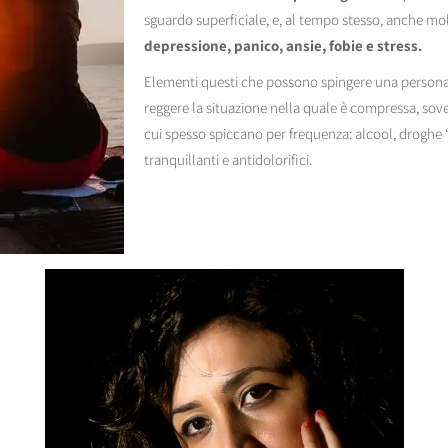
sguardo superficiale, e, al tempo stesso, anche mol
depressione, panico, ansie, fobie e stress.
Elementi questi che possono spingere una persona v
reggere la situazione nella quale è compressa, soven
cui spesso spiccano per frequenza: alcool, droghe 
tranquillanti e antidolorifici.