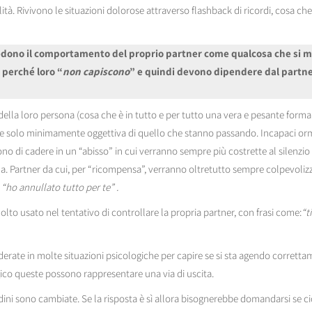
ità. Rivivono le situazioni dolorose attraverso flashback di ricordi, cosa che 
 vedono il comportamento del proprio partner come qualcosa che si m
 perché loro “
non capiscono
” e quindi devono dipendere dal partne
a loro persona (cosa che è in tutto e per tutto una vera e pesante forma di
e solo minimamente oggettiva di quello che stanno passando. Incapaci ormai
 di cadere in un “abisso” in cui verranno sempre più costrette al silenzio
ma. Partner da cui, per “ricompensa”, verranno oltretutto sempre colpevolizza
, “ho annullato tutto per te” .
to usato nel tentativo di controllare la propria partner, con frasi come:
“t
erate in molte situazioni psicologiche per capire se si sta agendo corretta
gico queste possono rappresentare una via di uscita.
udini sono cambiate. Se la risposta è sì allora bisognerebbe domandarsi se 