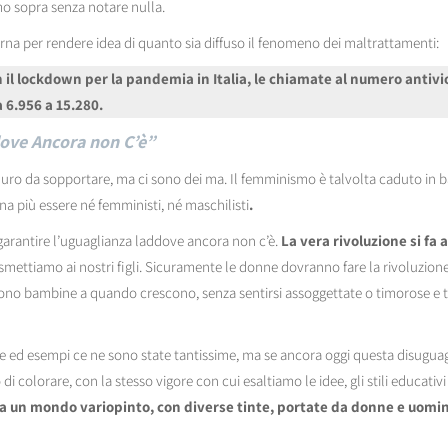
mo sopra senza notare nulla.
erna per rendere idea di quanto sia diffuso il fenomeno dei maltrattamenti:
il lockdown per la pandemia in Italia, le chiamate al numero antivi
6.956 a 15.280.
dove Ancora non C’è”
uro da sopportare, ma ci sono dei ma. Il femminismo è talvolta caduto in ba
a più essere né femministi, né maschilisti
.
garantire l’uguaglianza laddove ancora non c’è.
La vera rivoluzione si fa a
smettiamo ai nostri figli. Sicuramente le donne dovranno fare la rivoluzione d
sono bambine a quando crescono, senza sentirsi assoggettate o timorose e t
 ed esempi ce ne sono state tantissime, ma se ancora oggi questa disuguagl
i colorare, con la stesso vigore con cui esaltiamo le idee, gli stili educativ
a un mondo variopinto, con diverse tinte, portate da donne e uomini