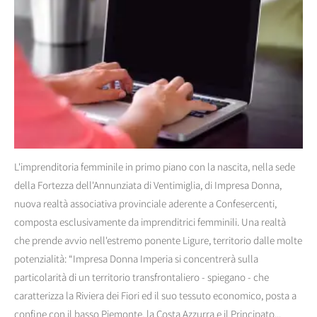
L'imprenditoria femminile in primo piano con la nascita, nella sede
della Fortezza dell'Annunziata di Ventimiglia, di Impresa Donna,
nuova realtà associativa provinciale aderente a Confesercenti,
composta esclusivamente da imprenditrici femminili. Una realtà
che prende avvio nell'estremo ponente Ligure, territorio dalle molte
potenzialità: “Impresa Donna Imperia si concentrerà sulla
particolarità di un territorio transfrontaliero - spiegano - che
caratterizza la Riviera dei Fiori ed il suo tessuto economico, posta a
confine con il basso Piemonte, la Costa Azzurra e il Principato...