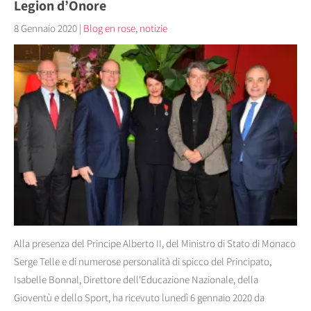
Legion d’Onore
8 Gennaio 2020
|
Blog en rose
,
notizie
Alla presenza del Principe Alberto II, del Ministro di Stato di Monaco
Serge Telle e di numerose personalità di spicco del Principato,
Isabelle Bonnal, Direttore dell'Educazione Nazionale, della
Gioventù e dello Sport, ha ricevuto lunedì 6 gennaio 2020 da