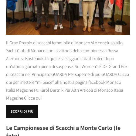
Il Gran Premio di scacchi femminile di Monaco si è concluso allo
Yacht Club di Monaco con la vittoria della campionessa Russa
Alexandra Kosteniuk, la quale si è aggiudicata il trofeo dopo
un'ultima giornata piena di suspense. Sul Women’s FIDE Grand Prix
di scacchi nel Principato GUARDA Per saperne di più GUARDA Clicca
qui per mettere “mi piace” alla nostra pagina facebook Monaco
Italia Magazine Ft: Karol Bartnik Per Altri Articoli di Monaco Italia
Magazine Clicca qui
SCOPRI DI PIÙ
Le Campionesse di Scacchi a Monte Carlo (le
foto)