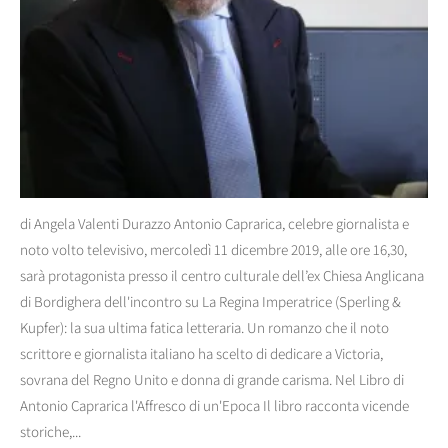
di Angela Valenti Durazzo Antonio Caprarica, celebre giornalista e
noto volto televisivo, mercoledì 11 dicembre 2019, alle ore 16,30,
sarà protagonista presso il centro culturale dell’ex Chiesa Anglicana
di Bordighera dell'incontro su La Regina Imperatrice (Sperling &
Kupfer): la sua ultima fatica letteraria. Un romanzo che il noto
scrittore e giornalista italiano ha scelto di dedicare a Victoria,
sovrana del Regno Unito e donna di grande carisma. Nel Libro di
Antonio Caprarica l'Affresco di un'Epoca Il libro racconta vicende
storiche,...