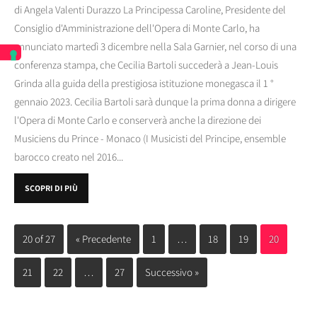
di Angela Valenti Durazzo La Principessa Caroline, Presidente del
Consiglio d'Amministrazione dell'Opera di Monte Carlo, ha
annunciato martedì 3 dicembre nella Sala Garnier, nel corso di una
conferenza stampa, che Cecilia Bartoli succederà a Jean-Louis
Grinda alla guida della prestigiosa istituzione monegasca il 1 °
gennaio 2023. Cecilia Bartoli sarà dunque la prima donna a dirigere
l'Opera di Monte Carlo e conserverà anche la direzione dei
Musiciens du Prince - Monaco (I Musicisti del Principe, ensemble
barocco creato nel 2016...
SCOPRI DI PIÙ
20 of 27
« Precedente
1
…
18
19
20
21
22
…
27
Successivo »