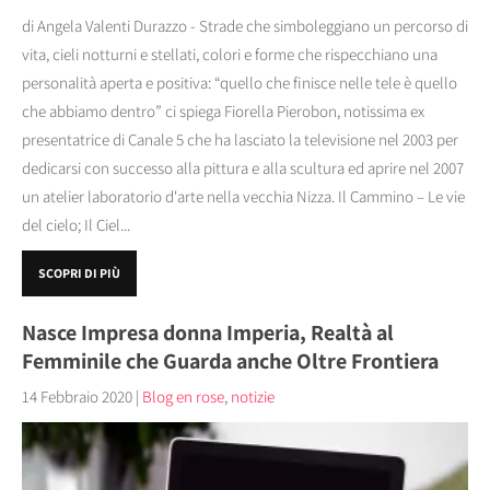
di Angela Valenti Durazzo - Strade che simboleggiano un percorso di
vita, cieli notturni e stellati, colori e forme che rispecchiano una
personalità aperta e positiva: “quello che finisce nelle tele è quello
che abbiamo dentro” ci spiega Fiorella Pierobon, notissima ex
presentatrice di Canale 5 che ha lasciato la televisione nel 2003 per
dedicarsi con successo alla pittura e alla scultura ed aprire nel 2007
un atelier laboratorio d'arte nella vecchia Nizza. Il Cammino – Le vie
del cielo; Il Ciel...
SCOPRI DI PIÙ
Nasce Impresa donna Imperia, Realtà al
Femminile che Guarda anche Oltre Frontiera
14 Febbraio 2020
|
Blog en rose
,
notizie