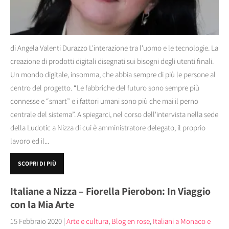
di Angela Valenti Durazzo L'interazione tra l'uomo e le tecnologie. La
creazione di prodotti digitali disegnati sui bisogni degli utenti finali.
Un mondo digitale, insomma, che abbia sempre di più le persone al
centro del progetto. “Le fabbriche del futuro sono sempre più
connesse e “smart” e i fattori umani sono più che mai il perno
centrale del sistema”. A spiegarci, nel corso dell'intervista nella sede
della Ludotic a Nizza di cui è amministratore delegato, il proprio
lavoro ed il...
SCOPRI DI PIÙ
Italiane a Nizza – Fiorella Pierobon: In Viaggio
con la Mia Arte
15 Febbraio 2020
|
Arte e cultura
,
Blog en rose
,
Italiani a Monaco e