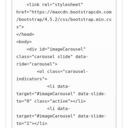
    <link rel="stylesheet" 
href="https://maxcdn.bootstrapcdn.com
/bootstrap/4.5.2/css/bootstrap.min.cs
s">

</head>

<body>

    <div id="imageCarousel" 
class="carousel slide" data-
ride="carousel">

        <ol class="carousel-
indicators">

            <li data-
target="#imageCarousel" data-slide-
to="0" class="active"></li>

            <li data-
target="#imageCarousel" data-slide-
to="1"></li>
