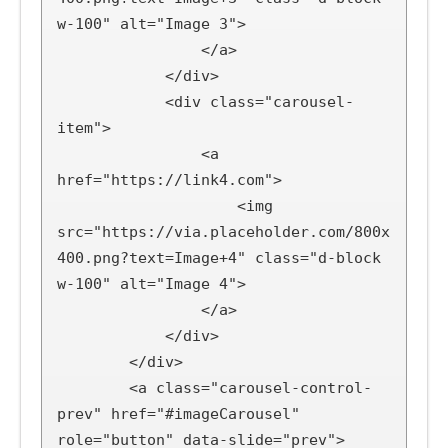
w-100" alt="Image 3">

                </a>

            </div>

            <div class="carousel-
item">

                <a 
href="https://link4.com">

                    <img 
src="https://via.placeholder.com/800x
400.png?text=Image+4" class="d-block 
w-100" alt="Image 4">

                </a>

            </div>

        </div>

        <a class="carousel-control-
prev" href="#imageCarousel" 
role="button" data-slide="prev">
