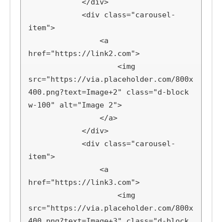
            </div>

            <div class="carousel-
item">

                <a 
href="https://link2.com">

                    <img 
src="https://via.placeholder.com/800x
400.png?text=Image+2" class="d-block 
w-100" alt="Image 2">

                </a>

            </div>

            <div class="carousel-
item">

                <a 
href="https://link3.com">

                    <img 
src="https://via.placeholder.com/800x
400.png?text=Image+3" class="d-block 