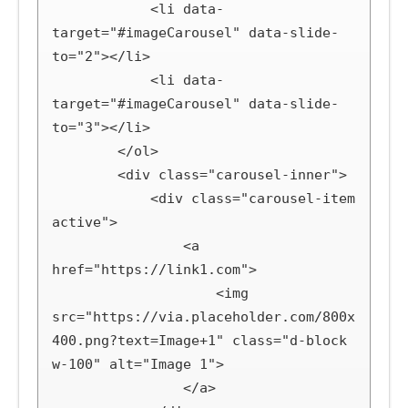
            <li data-
target="#imageCarousel" data-slide-
to="2"></li>

            <li data-
target="#imageCarousel" data-slide-
to="3"></li>

        </ol>

        <div class="carousel-inner">

            <div class="carousel-item 
active">

                <a 
href="https://link1.com">

                    <img 
src="https://via.placeholder.com/800x
400.png?text=Image+1" class="d-block 
w-100" alt="Image 1">

                </a>
