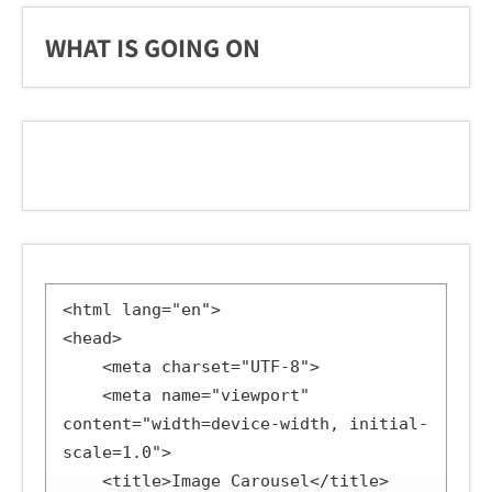
WHAT IS GOING ON
<html lang="en">

<head>

    <meta charset="UTF-8">

    <meta name="viewport" 
content="width=device-width, initial-
scale=1.0">

    <title>Image Carousel</title>
