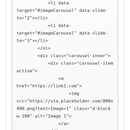
            <li data-
target="#imageCarousel" data-slide-
to="2"></li>

            <li data-
target="#imageCarousel" data-slide-
to="3"></li>

        </ol>

        <div class="carousel-inner">

            <div class="carousel-item 
active">

                <a 
href="https://link1.com">

                    <img 
src="https://via.placeholder.com/800x
400.png?text=Image+1" class="d-block 
w-100" alt="Image 1">

                </a>
