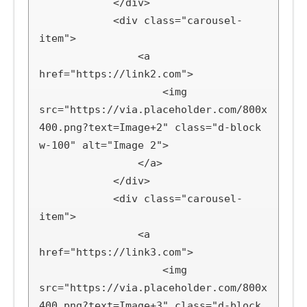
            </div>

            <div class="carousel-
item">

                <a 
href="https://link2.com">

                    <img 
src="https://via.placeholder.com/800x
400.png?text=Image+2" class="d-block 
w-100" alt="Image 2">

                </a>

            </div>

            <div class="carousel-
item">

                <a 
href="https://link3.com">

                    <img 
src="https://via.placeholder.com/800x
400.png?text=Image+3" class="d-block 