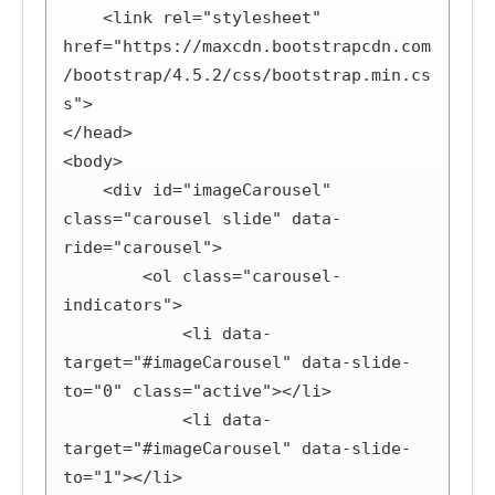
    <link rel="stylesheet" 
href="https://maxcdn.bootstrapcdn.com
/bootstrap/4.5.2/css/bootstrap.min.cs
s">

</head>

<body>

    <div id="imageCarousel" 
class="carousel slide" data-
ride="carousel">

        <ol class="carousel-
indicators">

            <li data-
target="#imageCarousel" data-slide-
to="0" class="active"></li>

            <li data-
target="#imageCarousel" data-slide-
to="1"></li>
