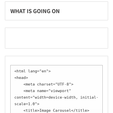
WHAT IS GOING ON
<html lang="en">

<head>

    <meta charset="UTF-8">

    <meta name="viewport" 
content="width=device-width, initial-
scale=1.0">

    <title>Image Carousel</title>
