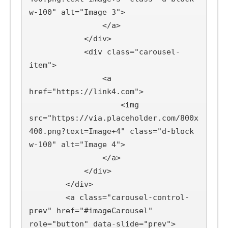
w-100" alt="Image 3">

                </a>

            </div>

            <div class="carousel-
item">

                <a 
href="https://link4.com">

                    <img 
src="https://via.placeholder.com/800x
400.png?text=Image+4" class="d-block 
w-100" alt="Image 4">

                </a>

            </div>

        </div>

        <a class="carousel-control-
prev" href="#imageCarousel" 
role="button" data-slide="prev">
