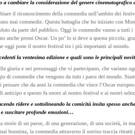
ito a cambiare la considerazione del genere cinematografic
iare il riconoscimento della commedia nell’ambito dei festiva
vano mai commedie. Questa battaglia che ho iniziato con Moni
oluto da parte del pubblico. Oggi le commedie vanno a tutti i 
o anche premi Oscar. Un po’ lo si deve a questa piccola, gr
e oggi pone il nostro festival tra i più importanti al mondo.
cedenti la ventesima edizione e quali sono le principali novi
la giuria e nei personaggi che vi partecipano, che variano og
gio di commedie che vengono da tutti i paesi del mondo. Siam
sti pensare che da anni la commedia che vince l’Oscar europe
i anticipo e questo fa onore al nostro festival e ai nostri selez
endo ridere e sottolineando la comicità insita spesso anche 
re e suscitare profonde emozioni…
storie di un paese, di una generazione, di una società, in m
i buonista, la commedia attraverso il sorriso traccia ritratti 