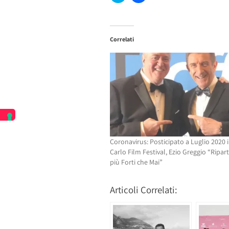
qui
per
per
condividere
condividere
su
su
Facebook
Twitter
(Si
Correlati
(Si
apre
apre
in
in
una
una
nuova
nuova
finestra)
finestra)
Coronavirus: Posticipato a Luglio 2020 
Carlo Film Festival, Ezio Greggio “Ripar
più Forti che Mai”
Articoli Correlati: