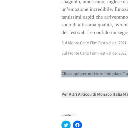
spagnolo, americano, inglese e a
un’emozione incredibile. Emozio
tantissimi ospiti che arriveranno
sono di altissima qualità, avre
del festival. Le confido un seg
Sul Monte Carlo Film Festival del 2021
Sul Monte Carlo Film Festival del 2022
Clicca qui per mettere “mi piace” 
Per Altri Articoli di Monaco Italia 
Condividi:
Fai
Fai
clic
clic