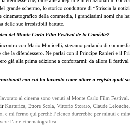
 la kermesse che, oltre alle anteprime internazionali in concor
del grande schermo, lo storico conduttore di “Striscia la notizi
re cinematografico della commedia, i grandissimi nomi che ha
 delle sue irresistibili battute.
idea del Monte Carlo Film Festival de la Comédie?
 incontro con Mario Monicelli, stavamo parlando di commedia 
che la difendessero. Ne parlai con il Principe Ranieri e il Pri
ro già alla prima edizione a confortarmi: da allora il festival
ernazionali con cui ha lavorato come attore o regista quali
?
ho lavorato al cinema sono venuti al Monte Carlo Film Festiva
ir
Kusturica, Ettore Scola, Vittorio Storaro, Claude Lelouch
, e mi fermo qui perché l’elenco durerebbe per minuti e minut
ere l’arte cinematografica.