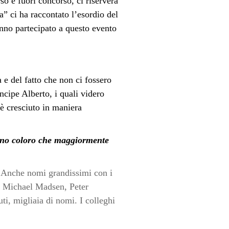
so e fuori concorso, ci riserverà
a” ci ha raccontato l’esordio del
nno partecipato a questo evento
e del fatto che non ci fossero
ncipe Alberto, i quali videro
 è cresciuto in maniera
 sono coloro che maggiormente
l. Anche nomi grandissimi con i
e, Michael Madsen, Peter
i, migliaia di nomi. I colleghi