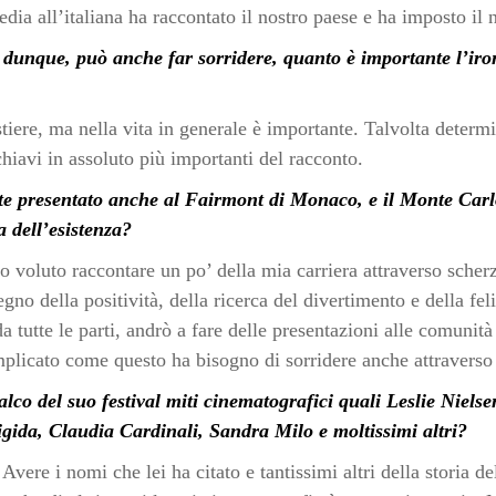
dia all’italiana ha raccontato il nostro paese e ha imposto i
, dunque, può anche far sorridere, quanto è importante l’iron
tiere, ma nella vita in generale è importante. Talvolta determin
hiavi in assoluto più importanti del racconto.
te presentato anche al Fairmont di Monaco, e il Monte Carl
a dell’esistenza?
oluto raccontare un po’ della mia carriera attraverso scherzi, 
egno della positività, della ricerca del divertimento e della felic
tutte le parti, andrò a fare delle presentazioni alle comunità 
licato come questo ha bisogno di sorridere anche attraverso 
lco del suo festival miti cinematografici quali Leslie Nielse
gida, Claudia Cardinali, Sandra Milo e moltissimi altri?
ere i nomi che lei ha citato e tantissimi altri della storia de