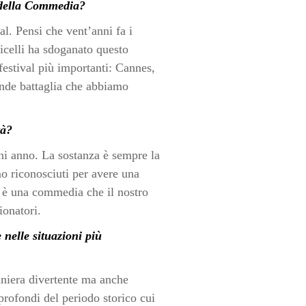
o della Commedia?
l. Pensi che vent’anni fa i
celli ha sdoganato questo
festival più importanti: Cannes,
ande battaglia che abbiamo
tà?
ni anno. La sostanza è sempre la
o riconosciuti per avere una
o è una commedia che il nostro
ionatori.
nelle situazioni più
aniera divertente ma anche
profondi del periodo storico cui