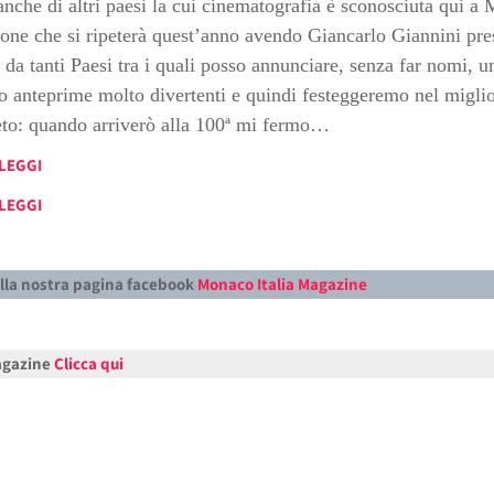
nche di altri paesi la cui cinematografia è sconosciuta qui a
ne che si ripeterà quest’anno avendo Giancarlo Giannini pres
 da tanti Paesi tra i quali posso annunciare, senza far nomi, u
mo anteprime molto divertenti e quindi festeggeremo nel migli
reto: quando arriverò alla 100ª mi fermo…
LEGGI
LEGGI
alla nostra pagina facebook
Monaco Italia Magazine
Magazine
Clicca qui