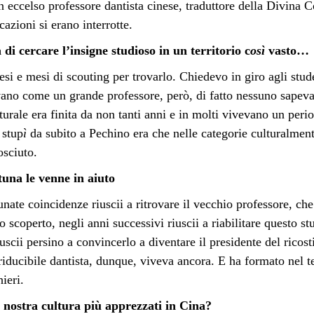
n eccelso professore dantista cinese, traduttore della Divina 
azioni si erano interrotte.
di cercare l’insigne studioso in un territorio c
osì
vasto…
esi e mesi di scouting per trovarlo. Chiedevo in giro agli studen
evano come un grande professore, per
ò
, di fatto nessuno sapeva
urale era finita da non tanti anni e in molti vivevano un peri
 stup
ì
da subito a Pechino era che nelle categorie culturalmen
osciuto.
tuna le venne in aiuto
tunate coincidenze riuscii a ritrovare il vecchio professore, ch
o scoperto, negli anni successivi riuscii a riabilitare questo st
scii persino a convincerlo a diventare il presidente del ricost
riducibile dantista, dunque, viveva ancora. E ha formato nel 
ieri.
a nostra cultura più apprezzati in Cina?