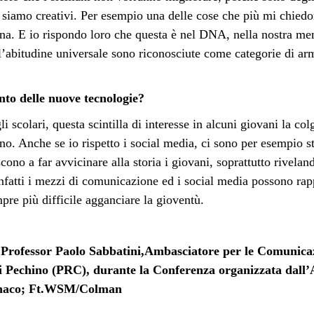
siamo creativi. Per esempio una delle cose che più mi chiedon
iana. E io rispondo loro che questa è nel DNA, nella nostra me
ll’abitudine universale sono riconosciute come categorie di 
nto delle nuove tecnologie?
i scolari, questa scintilla di interesse in alcuni giovani la co
onino. Anche se io rispetto i social media, ci sono per esempio
cono a far avvicinare alla storia i giovani, soprattutto rivelan
nfatti i mezzi di comunicazione ed i social media possono rapp
re più difficile agganciare la gioventù.
 Professor Paolo Sabbatini,Ambasciatore per le Comunicazi
 Pechino (PRC), durante la Conferenza organizzata dall’A
onaco; Ft.WSM/Colman