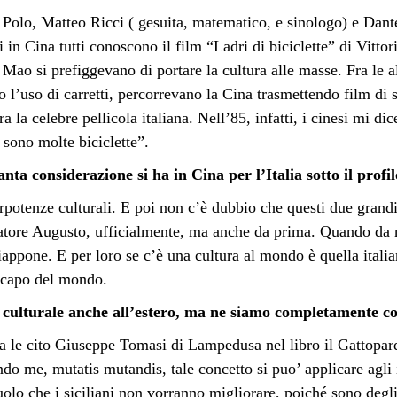
Polo, Matteo Ricci ( gesuita, matematico, e sinologo) e Dante
 in Cina tutti conoscono il film “Ladri di biciclette” di Vittorio
 Mao si prefiggevano di portare la cultura alle masse. Fra le a
 l’uso di carretti, percorrevano la Cina trasmettendo film di 
era la celebre pellicola italiana. Nell’85, infatti, i cinesi mi 
i sono molte biciclette”.
anta considerazione si ha in Cina per l’Italia sotto il profi
rpotenze culturali. E poi non c’è dubbio che questi due grandi 
tore Augusto, ufficialmente, ma anche da prima. Quando da no
Giappone. E per loro se c’è una cultura al mondo è quella itali
 capo del mondo.
 e culturale anche all’estero, ma ne siamo completamente c
 le cito Giuseppe Tomasi di Lampedusa nel libro il Gattopardo
ndo me, mutatis mutandis, tale concetto si puo’ applicare agli i
uolo
che i siciliani non vorranno migliorare, poiché sono deg