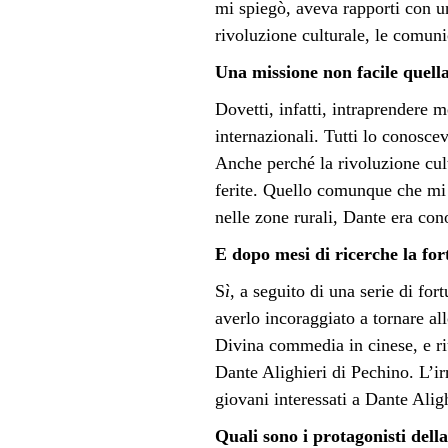
mi spiegò, aveva rapporti con u
rivoluzione culturale, le comunic
Una missione non facile quella 
Dovetti, infatti, intraprendere m
internazionali. Tutti lo conosc
Anche perché la rivoluzione cult
ferite. Quello comunque che mi
nelle zone rurali, Dante era con
E dopo mesi di ricerche la for
S
ì
, a seguito di una serie di for
averlo incoraggiato a tornare all
Divina commedia in cinese, e riu
Dante Alighieri di Pechino. L’ir
giovani interessati a Dante Aligh
Quali sono i protagonisti dell