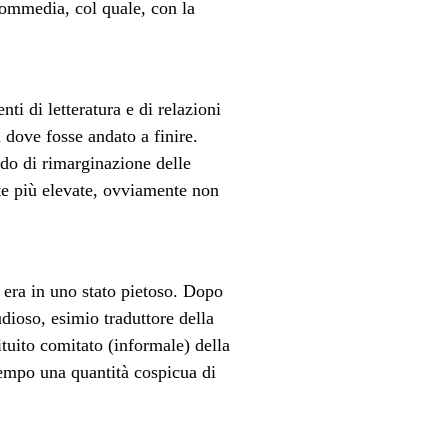
Commedia, col quale, con la
ti di letteratura e di relazioni
 dove fosse andato a finire.
odo di rimarginazione delle
te più elevate, ovviamente non
e era in uno stato pietoso. Dopo
udioso, esimio traduttore della
ituito comitato (informale) della
tempo una quantità cospicua di