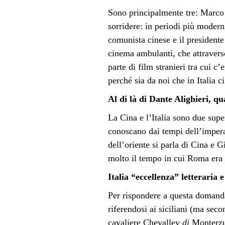
Sono principalmente tre: Marco 
sorridere: in periodi più moderni
comunista cinese e il presidente
cinema ambulanti, che attraverso
parte di film stranieri tra cui c’
perché sia da noi che in Italia c
Al di là di Dante Alighieri, qu
La Cina e l’Italia sono due supe
conoscano dai tempi dell’impera
dell’oriente si parla di Cina e 
molto il tempo in cui Roma era
Italia “eccellenza” letteraria
Per rispondere a questa domanda
riferendosi ai siciliani (ma seco
cavaliere
Chevalley
di
Monterz