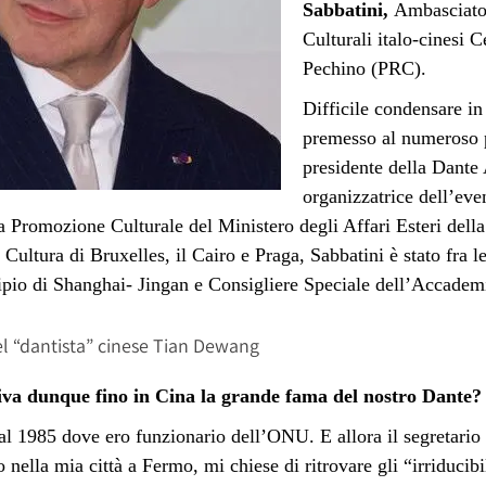
Sabbatini,
Ambasciato
Culturali italo-cinesi 
Pechino (PRC).
Difficile condensare i
premesso al numeroso 
presidente della Dante
organizzatrice dell’even
a Promozione Culturale del Ministero degli Affari Esteri della
di Cultura di Bruxelles, il Cairo e Praga, Sabbatini è stato fra 
ipio di Shanghai- Jingan e Consigliere Speciale dell’Accadem
el “dantista” cinese Tian Dewang
iva dunque fino in Cina la grande fama del nostro Dante?
al 1985 dove ero funzionario dell’ONU. E allora il segretario
 nella mia città a Fermo, mi chiese di ritrovare gli “irriducibi