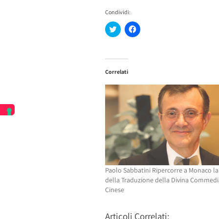
Condividi:
Fai
Fai
clic
clic
qui
per
per
condividere
condividere
su
su
Facebook
Twitter
(Si
Correlati
(Si
apre
apre
in
in
una
una
nuova
nuova
finestra)
finestra)
Paolo Sabbatini Ripercorre a Monaco la
della Traduzione della Divina Commedi
Cinese
Articoli Correlati: