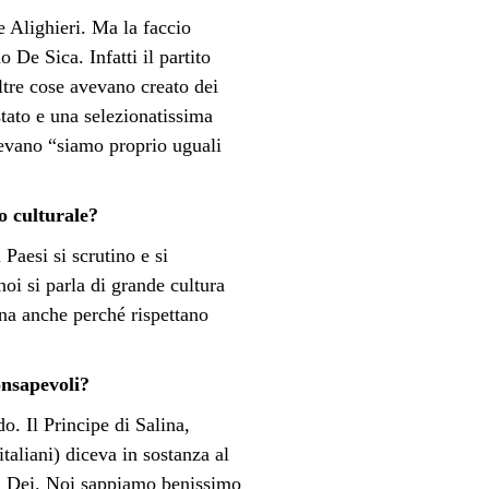
 Alighieri. Ma la faccio
 De Sica. Infatti il partito
ltre cose avevano creato dei
stato e una selezionatissima
dicevano “siamo proprio uguali
lo culturale?
Paesi si scrutino e si
i si parla di grande cultura
ana anche perché rispettano
onsapevoli?
. Il Principe di Salina,
taliani) diceva in sostanza al
li Dei. Noi sappiamo benissimo