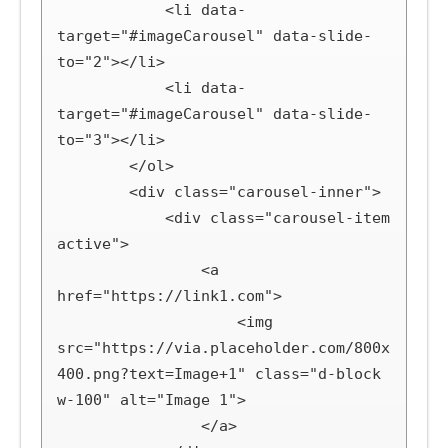
            <li data-
target="#imageCarousel" data-slide-
to="2"></li>

            <li data-
target="#imageCarousel" data-slide-
to="3"></li>

        </ol>

        <div class="carousel-inner">

            <div class="carousel-item 
active">

                <a 
href="https://link1.com">

                    <img 
src="https://via.placeholder.com/800x
400.png?text=Image+1" class="d-block 
w-100" alt="Image 1">

                </a>
