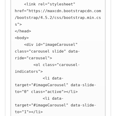
    <link rel="stylesheet" 
href="https://maxcdn.bootstrapcdn.com
/bootstrap/4.5.2/css/bootstrap.min.cs
s">

</head>

<body>

    <div id="imageCarousel" 
class="carousel slide" data-
ride="carousel">

        <ol class="carousel-
indicators">

            <li data-
target="#imageCarousel" data-slide-
to="0" class="active"></li>

            <li data-
target="#imageCarousel" data-slide-
to="1"></li>
