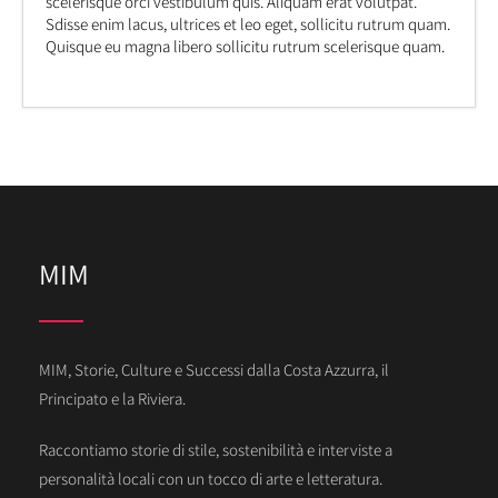
scelerisque orci vestibulum quis. Aliquam erat volutpat.
Sdisse enim lacus, ultrices et leo eget, sollicitu rutrum quam.
Quisque eu magna libero sollicitu rutrum scelerisque quam.
MIM
MIM, Storie, Culture e Successi dalla Costa Azzurra, il
Principato e la Riviera.
Raccontiamo storie di stile, sostenibilità e interviste a
personalità locali con un tocco di arte e letteratura.