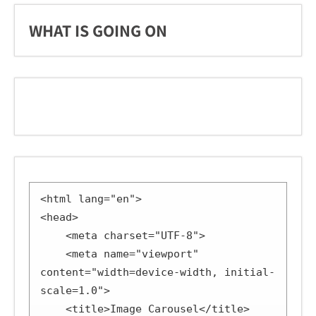
WHAT IS GOING ON
<html lang="en">

<head>

    <meta charset="UTF-8">

    <meta name="viewport" 
content="width=device-width, initial-
scale=1.0">

    <title>Image Carousel</title>
