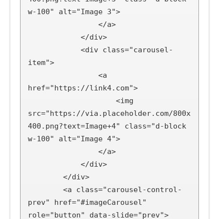
w-100" alt="Image 3">

                </a>

            </div>

            <div class="carousel-
item">

                <a 
href="https://link4.com">

                    <img 
src="https://via.placeholder.com/800x
400.png?text=Image+4" class="d-block 
w-100" alt="Image 4">

                </a>

            </div>

        </div>

        <a class="carousel-control-
prev" href="#imageCarousel" 
role="button" data-slide="prev">
