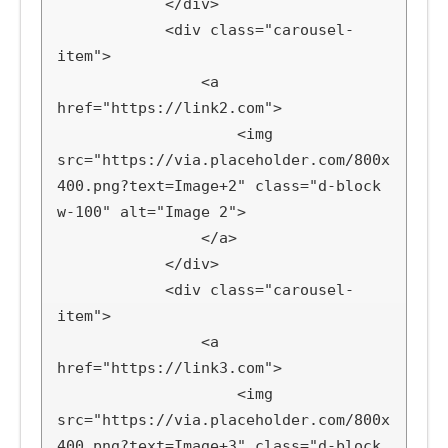
            </div>

            <div class="carousel-
item">

                <a 
href="https://link2.com">

                    <img 
src="https://via.placeholder.com/800x
400.png?text=Image+2" class="d-block 
w-100" alt="Image 2">

                </a>

            </div>

            <div class="carousel-
item">

                <a 
href="https://link3.com">

                    <img 
src="https://via.placeholder.com/800x
400.png?text=Image+3" class="d-block 