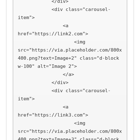
            </div>

            <div class="carousel-
item">

                <a 
href="https://link2.com">

                    <img 
src="https://via.placeholder.com/800x
400.png?text=Image+2" class="d-block 
w-100" alt="Image 2">

                </a>

            </div>

            <div class="carousel-
item">

                <a 
href="https://link3.com">

                    <img 
src="https://via.placeholder.com/800x
400.png?text=Image+3" class="d-block 