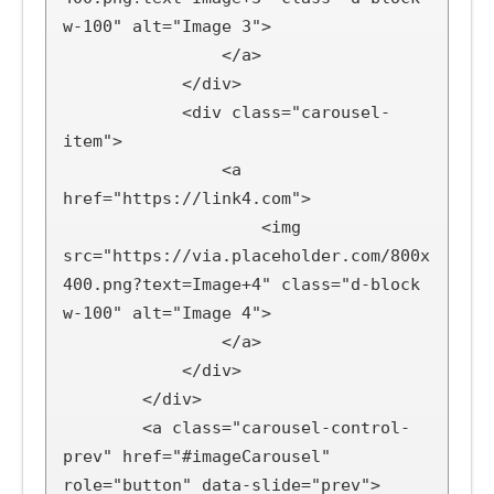
w-100" alt="Image 3">

                </a>

            </div>

            <div class="carousel-
item">

                <a 
href="https://link4.com">

                    <img 
src="https://via.placeholder.com/800x
400.png?text=Image+4" class="d-block 
w-100" alt="Image 4">

                </a>

            </div>

        </div>

        <a class="carousel-control-
prev" href="#imageCarousel" 
role="button" data-slide="prev">
