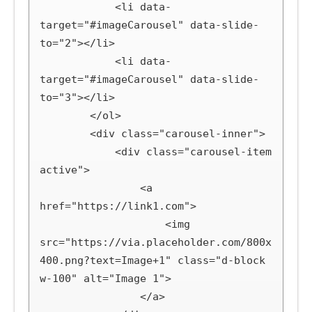
            <li data-
target="#imageCarousel" data-slide-
to="2"></li>

            <li data-
target="#imageCarousel" data-slide-
to="3"></li>

        </ol>

        <div class="carousel-inner">

            <div class="carousel-item 
active">

                <a 
href="https://link1.com">

                    <img 
src="https://via.placeholder.com/800x
400.png?text=Image+1" class="d-block 
w-100" alt="Image 1">

                </a>
