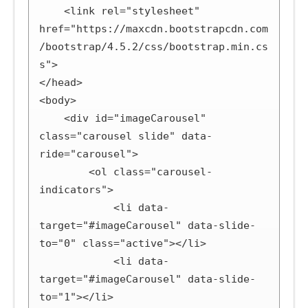
    <link rel="stylesheet" 
href="https://maxcdn.bootstrapcdn.com
/bootstrap/4.5.2/css/bootstrap.min.cs
s">

</head>

<body>

    <div id="imageCarousel" 
class="carousel slide" data-
ride="carousel">

        <ol class="carousel-
indicators">

            <li data-
target="#imageCarousel" data-slide-
to="0" class="active"></li>

            <li data-
target="#imageCarousel" data-slide-
to="1"></li>
