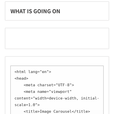
WHAT IS GOING ON
<html lang="en">

<head>

    <meta charset="UTF-8">

    <meta name="viewport" 
content="width=device-width, initial-
scale=1.0">

    <title>Image Carousel</title>
