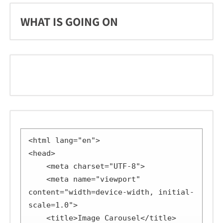
WHAT IS GOING ON
<html lang="en">

<head>

    <meta charset="UTF-8">

    <meta name="viewport" 
content="width=device-width, initial-
scale=1.0">

    <title>Image Carousel</title>
