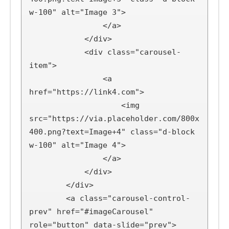
w-100" alt="Image 3">

                </a>

            </div>

            <div class="carousel-
item">

                <a 
href="https://link4.com">

                    <img 
src="https://via.placeholder.com/800x
400.png?text=Image+4" class="d-block 
w-100" alt="Image 4">

                </a>

            </div>

        </div>

        <a class="carousel-control-
prev" href="#imageCarousel" 
role="button" data-slide="prev">
