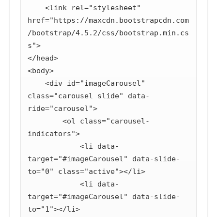
    <link rel="stylesheet" 
href="https://maxcdn.bootstrapcdn.com
/bootstrap/4.5.2/css/bootstrap.min.cs
s">

</head>

<body>

    <div id="imageCarousel" 
class="carousel slide" data-
ride="carousel">

        <ol class="carousel-
indicators">

            <li data-
target="#imageCarousel" data-slide-
to="0" class="active"></li>

            <li data-
target="#imageCarousel" data-slide-
to="1"></li>
