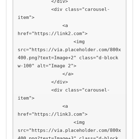
            </div>

            <div class="carousel-
item">

                <a 
href="https://link2.com">

                    <img 
src="https://via.placeholder.com/800x
400.png?text=Image+2" class="d-block 
w-100" alt="Image 2">

                </a>

            </div>

            <div class="carousel-
item">

                <a 
href="https://link3.com">

                    <img 
src="https://via.placeholder.com/800x
400.png?text=Image+3" class="d-block 