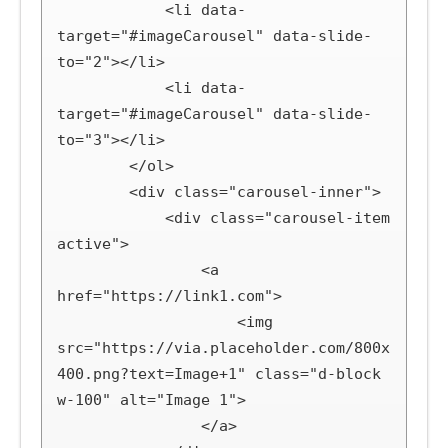
            <li data-
target="#imageCarousel" data-slide-
to="2"></li>

            <li data-
target="#imageCarousel" data-slide-
to="3"></li>

        </ol>

        <div class="carousel-inner">

            <div class="carousel-item 
active">

                <a 
href="https://link1.com">

                    <img 
src="https://via.placeholder.com/800x
400.png?text=Image+1" class="d-block 
w-100" alt="Image 1">

                </a>
